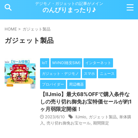
デジモノ・ガジェットの記事がメイン
のんびりまったり♪
HOME
>
ガジェット製品
ガジェット製品
IoT
MVNO(格安SIM)
インターネット
ガジェット・デジモノ
スマホ
ニュース
プロバイダー
周辺機器
【IIJmio】最大68%OFFで購入条件な
しの売り切れ御免お宝特価セールが約1
ヶ月弱限定開催！
2023/6/10
IIJmio
,
ガジェット製品
,
単体購
入
,
売り切れ御免お宝セール
,
期間限定