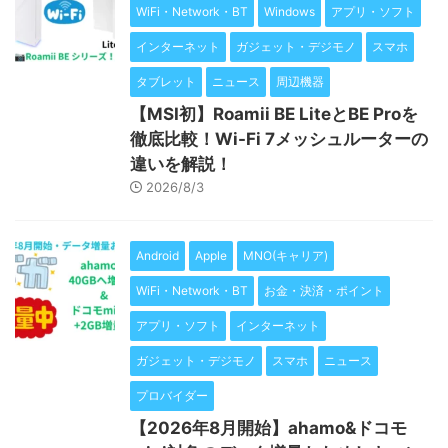
WiFi・Network・BT
Windows
アプリ・ソフト
インターネット
ガジェット・デジモノ
スマホ
タブレット
ニュース
周辺機器
【MSI初】Roamii BE LiteとBE Proを
徹底比較！Wi-Fi 7メッシュルーターの
違いを解説！
2026/8/3
Android
Apple
MNO(キャリア)
WiFi・Network・BT
お金・決済・ポイント
アプリ・ソフト
インターネット
ガジェット・デジモノ
スマホ
ニュース
プロバイダー
【2026年8月開始】ahamo&ドコモ