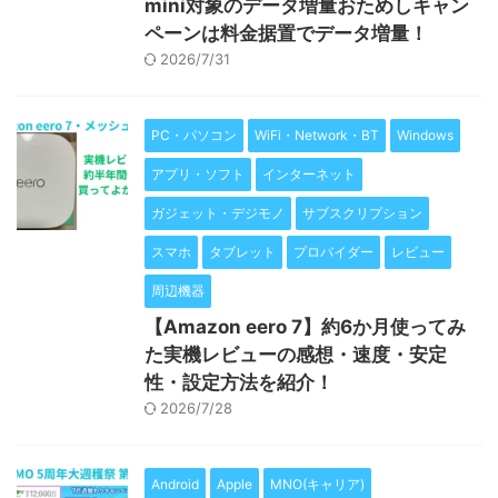
mini対象のデータ増量おためしキャン
ペーンは料金据置でデータ増量！
2026/7/31
PC・パソコン
WiFi・Network・BT
Windows
アプリ・ソフト
インターネット
ガジェット・デジモノ
サブスクリプション
スマホ
タブレット
プロバイダー
レビュー
周辺機器
【Amazon eero 7】約6か月使ってみ
た実機レビューの感想・速度・安定
性・設定方法を紹介！
2026/7/28
Android
Apple
MNO(キャリア)