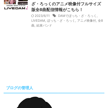
ざ・ろっくのアニメ映像付フルサイズ
版全8曲配信情報がこちら！
2023/6/11
DAMでぼっち・ざ・ろっく
,
LIVEDAM
,
ぼっち・ざ・ろっく
,
アニメ映像付
,
全8
曲
,
結束バンド
ブログの管理人