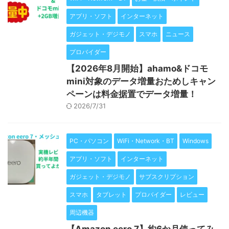
アプリ・ソフト
インターネット
ガジェット・デジモノ
スマホ
ニュース
プロバイダー
【2026年8月開始】ahamo&ドコモ
mini対象のデータ増量おためしキャン
ペーンは料金据置でデータ増量！
2026/7/31
PC・パソコン
WiFi・Network・BT
Windows
アプリ・ソフト
インターネット
ガジェット・デジモノ
サブスクリプション
スマホ
タブレット
プロバイダー
レビュー
周辺機器