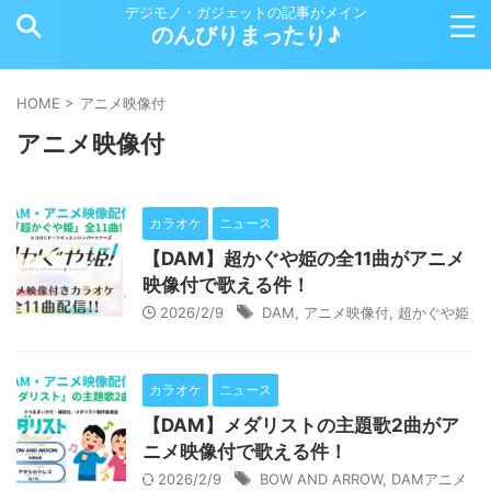
デジモノ・ガジェットの記事がメイン
のんびりまったり♪
HOME
>
アニメ映像付
アニメ映像付
カラオケ
ニュース
【DAM】超かぐや姫の全11曲がアニメ
映像付で歌える件！
2026/2/9
DAM
,
アニメ映像付
,
超かぐや姫
カラオケ
ニュース
【DAM】メダリストの主題歌2曲がア
ニメ映像付で歌える件！
2026/2/9
BOW AND ARROW
,
DAMアニメ