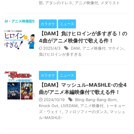
部
,
アタシのドレス
,
アニメ映像付
,
メダリスト
カラオケ
ニュース
【DAM】負けヒロインが多すぎる！の
4曲がアニメ映像付で歌える件！
2025/4/3
DAM
,
アニメ映像付
,
マケイン
,
負けヒロインが多すぎる
カラオケ
ニュース
【DAM】マッシュル-MASHLE-の全4
曲がアニメ本編映像付で歌える件！
2024/10/19
Bling-Bang-Bang-Born
,
Knock Out
,
LIVEDAM
,
アニメ映像付
,
トーキョー
ズ・ウェイ！
,
フィロソフィーのダンス
,
マッシュ
ル-MASHLE-