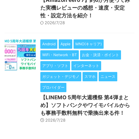
【Amazon eero 7】約6か月使ってみ
た実機レビューの感想・速度・安定
性・設定方法を紹介！
2026/7/28
Android
Apple
MNO(キャリア)
WiFi・Network・BT
お金・決済・ポイント
アプリ・ソフト
インターネット
ガジェット・デジモノ
スマホ
ニュース
プロバイダー
【LINEMO 5周年大週穫祭 第4弾まと
め】ソフトバンクやワイモバイルから
も事務手数料無料で乗換出来る件！
2026/7/28