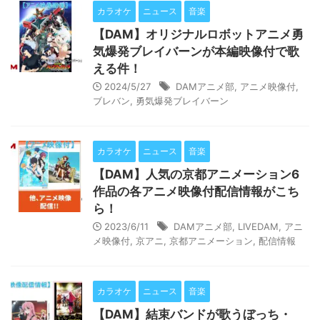
カラオケ
ニュース
音楽
【DAM】オリジナルロボットアニメ勇
気爆発ブレイバーンが本編映像付で歌
える件！
2024/5/27
DAMアニメ部
,
アニメ映像付
,
ブレバン
,
勇気爆発ブレイバーン
カラオケ
ニュース
音楽
【DAM】人気の京都アニメーション6
作品の各アニメ映像付配信情報がこち
ら！
2023/6/11
DAMアニメ部
,
LIVEDAM
,
アニ
メ映像付
,
京アニ
,
京都アニメーション
,
配信情報
カラオケ
ニュース
音楽
【DAM】結束バンドが歌うぼっち・