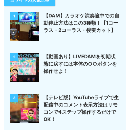
当サイトの人気記事
【DAM】カラオケ演奏途中での自
1
動停止方法はこの3種類！【1コー
ラス・2コーラス・後奏カット】
【動画あり】LIVEDAMを初期状
2
態に戻すには本体の○○ボタンを
操作せよ！
【テレビ版】YouTubeライブで生
3
配信中のコメント表示方法はリモ
コンで4ステップ操作するだけで
OK！