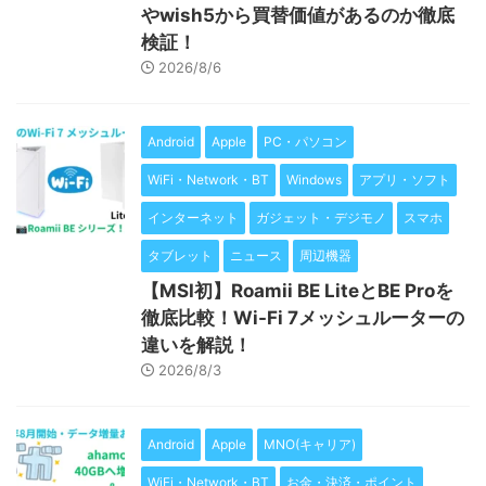
やwish5から買替価値があるのか徹底
検証！
2026/8/6
Android
Apple
PC・パソコン
WiFi・Network・BT
Windows
アプリ・ソフト
インターネット
ガジェット・デジモノ
スマホ
タブレット
ニュース
周辺機器
【MSI初】Roamii BE LiteとBE Proを
徹底比較！Wi-Fi 7メッシュルーターの
違いを解説！
2026/8/3
Android
Apple
MNO(キャリア)
WiFi・Network・BT
お金・決済・ポイント