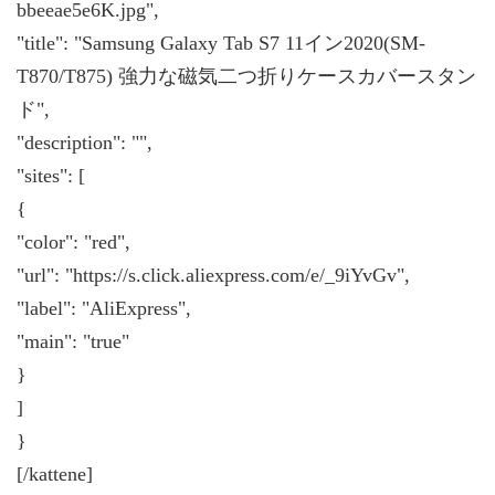
bbeeae5e6K.jpg",
"title": "Samsung Galaxy Tab S7 11イン2020(SM-
T870/T875) 強力な磁気二つ折りケースカバースタン
ド",
"description": "",
"sites": [
{
"color": "red",
"url": "https://s.click.aliexpress.com/e/_9iYvGv",
"label": "AliExpress",
"main": "true"
}
]
}
[/kattene]