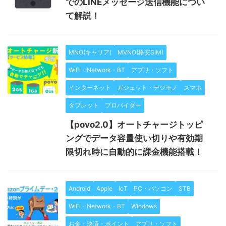
でのLINEメッセージ送信機能につい
て解説！
MNO(キャリア)
MVNO(格安SIM)
WiFi・Network・BT
アプリ・ソフト
インターネット
ガジェット・デジモノ
スマホ
タブレット
プロバイダー
【povo2.0】オートチャージトッピ
ングでデータ容量使い切りや有効期
限切れ時に自動的に課金機能搭載！
Android
Apple
IoT
PC・パソコン
STB
WiFi・Network・BT
Windows
お金・決済・ポイント
アプリ・ソフト