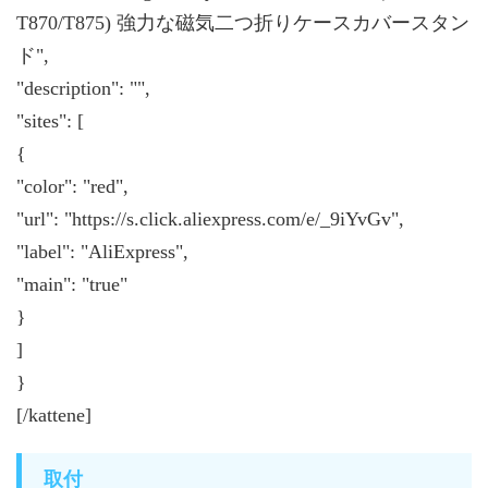
T870/T875) 強力な磁気二つ折りケースカバースタン
ド",
"description": "",
"sites": [
{
"color": "red",
"url": "https://s.click.aliexpress.com/e/_9iYvGv",
"label": "AliExpress",
"main": "true"
}
]
}
[/kattene]
取付