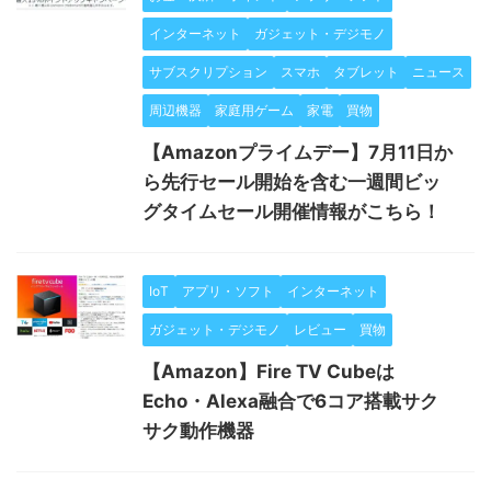
インターネット
ガジェット・デジモノ
サブスクリプション
スマホ
タブレット
ニュース
周辺機器
家庭用ゲーム
家電
買物
【Amazonプライムデー】7月11日か
ら先行セール開始を含む一週間ビッ
グタイムセール開催情報がこちら！
IoT
アプリ・ソフト
インターネット
ガジェット・デジモノ
レビュー
買物
【Amazon】Fire TV Cubeは
Echo・Alexa融合で6コア搭載サク
サク動作機器