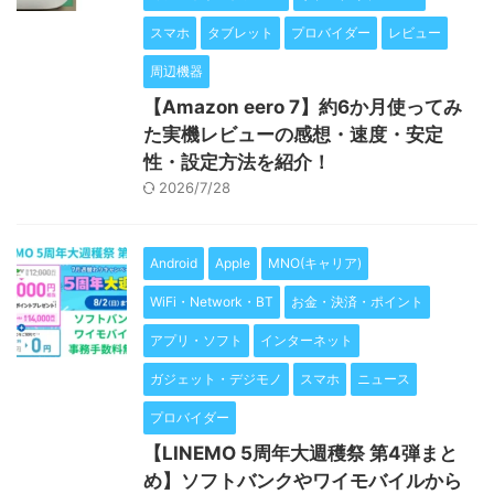
スマホ
タブレット
プロバイダー
レビュー
周辺機器
【Amazon eero 7】約6か月使ってみ
た実機レビューの感想・速度・安定
性・設定方法を紹介！
2026/7/28
Android
Apple
MNO(キャリア)
WiFi・Network・BT
お金・決済・ポイント
アプリ・ソフト
インターネット
ガジェット・デジモノ
スマホ
ニュース
プロバイダー
【LINEMO 5周年大週穫祭 第4弾まと
め】ソフトバンクやワイモバイルから