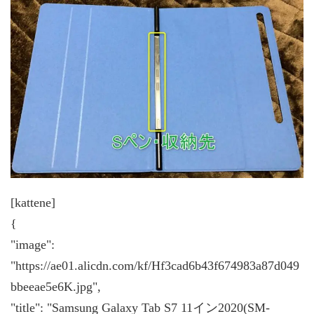
[kattene]
{
"image":
"https://ae01.alicdn.com/kf/Hf3cad6b43f674983a87d049
bbeeae5e6K.jpg",
"title": "Samsung Galaxy Tab S7 11イン2020(SM-