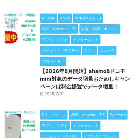
Android
Apple
MNO(キャリア)
WiFi・Network・BT
お金・決済・ポイント
アプリ・ソフト
インターネット
ガジェット・デジモノ
スマホ
ニュース
プロバイダー
【2026年8月開始】ahamo&ドコモ
mini対象のデータ増量おためしキャン
ペーンは料金据置でデータ増量！
2026/7/31
PC・パソコン
WiFi・Network・BT
Windows
アプリ・ソフト
インターネット
ガジェット・デジモノ
サブスクリプション