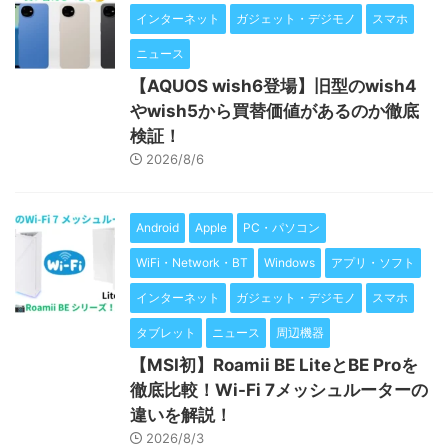
インターネット
ガジェット・デジモノ
スマホ
ニュース
【AQUOS wish6登場】旧型のwish4
やwish5から買替価値があるのか徹底
検証！
2026/8/6
Android
Apple
PC・パソコン
WiFi・Network・BT
Windows
アプリ・ソフト
インターネット
ガジェット・デジモノ
スマホ
タブレット
ニュース
周辺機器
【MSI初】Roamii BE LiteとBE Proを
徹底比較！Wi-Fi 7メッシュルーターの
違いを解説！
2026/8/3