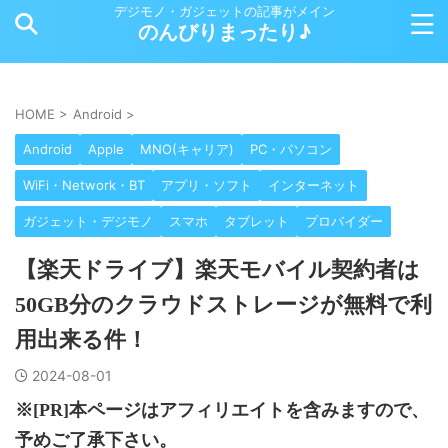
デジモノ・ガジェットの記事がメイン
のんびりまったり♪
HOME
>
Android
>
Android
Apple
MNO(キャリア)
PC・パソコン
WiFi・Network・BT
アプリ・ソフト
インターネット
ガジェット・デジモノ
スマホ
タブレット
プロバイダー
【楽天ドライブ】楽天モバイル契約者は
50GB分のクラウドストレージが無料で利
用出来る件！
2024-08-01
※[PR]本ページはアフィリエイトを含みますので、
予めご了承下さい。