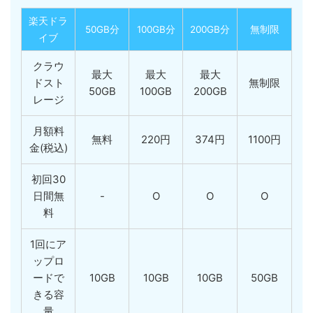
楽天ドラ
50GB分
100GB分
200GB分
無制限
イブ
クラウ
最大
最大
最大
ドスト
無制限
50GB
100GB
200GB
レージ
月額料
無料
220円
374円
1100円
金(税込)
初回30
日間無
-
O
O
O
料
1回にア
ップロ
ードで
10GB
10GB
10GB
50GB
きる容
量