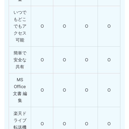
いつで
もどこ
でもア
O
O
O
O
クセス
可能
簡単で
安全な
O
O
O
O
共有
MS
Office
O
O
O
O
文書 編
集
楽天ド
ライブ
O
O
O
O
転送機