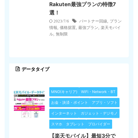
Rakuten最強プランの特徴7
選！
パートナー回線
,
プラン
2023/7/6
情報
,
価格据置
,
最強プラン
,
楽天モバイ
ル
,
無制限
データタイプ
MNO(キャリア)
WiFi・Network・BT
お金・決済・ポイント
アプリ・ソフト
インターネット
ガジェット・デジモノ
スマホ
タブレット
プロバイダー
【楽天モバイル】最短3分で