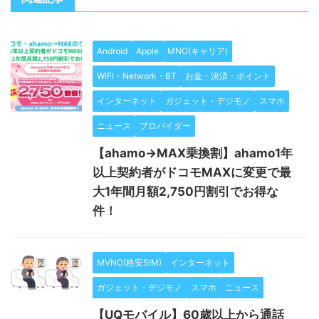
Android
Apple
MNO(キャリア)
WiFi・Network・BT
お金・決済・ポイント
インターネット
ガジェット・デジモノ
スマホ
ニュース
プロバイダー
【ahamo→MAX乗換割】ahamo1年
以上契約者がドコモMAXに変更で最
大1年間月額2,750円割引でお得な
件！
MVNO(格安SIM)
インターネット
ガジェット・デジモノ
スマホ
ニュース
【UQモバイル】60歳以上から通話