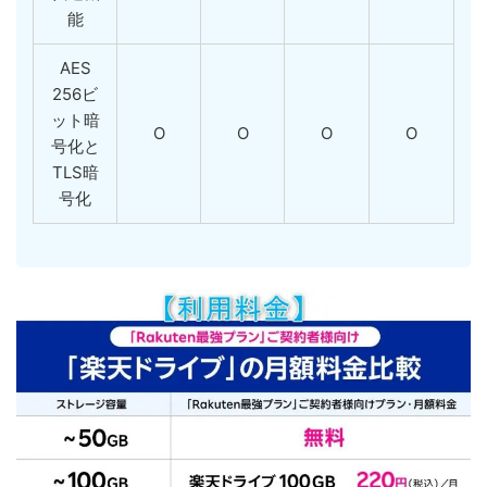
能
AES
256ビ
ット暗
O
O
O
O
号化と
TLS暗
号化