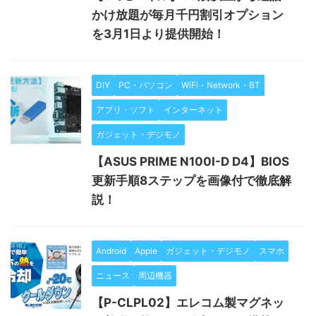
かけ放題が毎月千円割引オプション
を3月1日より提供開始！
DIY
PC・パソコン
WiFi・Network・BT
アプリ・ソフト
インターネット
ガジェット・デジモノ
【ASUS PRIME N100I-D D4】BIOS
更新手順8ステップを画像付で徹底解
説！
Android
Apple
ガジェット・デジモノ
スマホ
ニュース
周辺機器
【P-CLPL02】エレコム製マグネッ