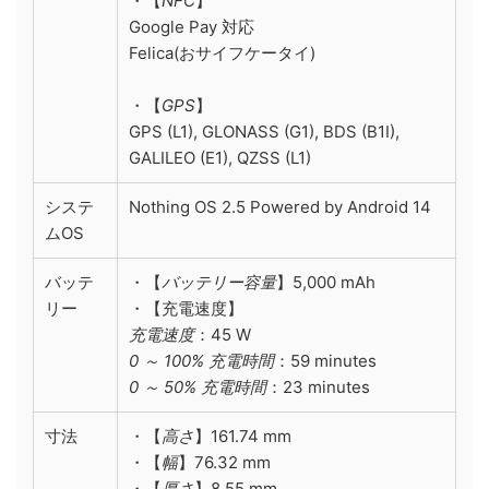
・【
NFC
】
Google Pay 対応
Felica(おサイフケータイ)
・【
GPS
】
GPS (L1), GLONASS (G1), BDS (B1I),
GALILEO (E1), QZSS (L1)
システ
Nothing OS 2.5 Powered by Android 14
ムOS
バッテ
・【
バッテリー容量
】5,000 mAh
リー
・【充電速度】
充電速度
：45 W
0 ～ 100% 充電時間
：59 minutes
0 ～ 50% 充電時間
：23 minutes
寸法
・【
高さ
】161.74 mm
・【
幅
】76.32 mm
・【
厚さ
】8.55 mm