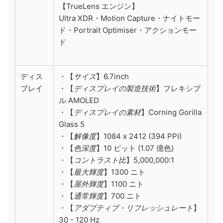
【TrueLens エンジン】
Ultra XDR・Motion Capture・ナイトモー
ド・Portrait Optimiser・アクションモー
ド
ディス
・【
サイズ
】6.7inch
プレイ
・【
ディスプレイの製造技術
】フレキシブ
ル AMOLED
・【
ディスプレイの素材
】Corning Gorilla
Glass 5
・【
解像度
】1084 x 2412 (394 PPI)
・【
色深度
】10 ビット (1.07 億色)
・【
コントラスト比
】5,000,000:1
・【
最大輝度
】1300 ニト
・【
屋外輝度
】1100 ニト
・【
通常輝度
】700 ニト
・【
アダプティブ・リフレッシュレート
】
30 - 120 Hz