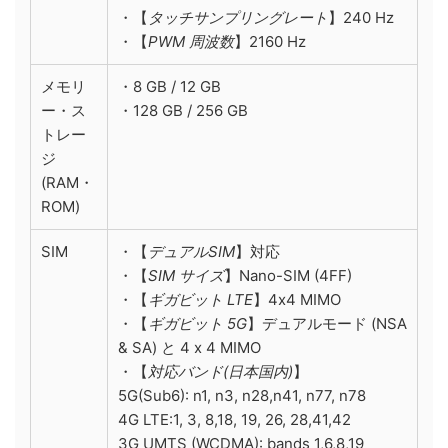
・【
タッチサンプリングレート
】240 Hz
・【
PWM 周波数
】2160 Hz
メモリ
・8 GB / 12 GB
ー・ス
・128 GB / 256 GB
トレー
ジ
(RAM・
ROM)
SIM
・【
デュアルSIM
】対応
・【
SIM サイズ
】Nano-SIM (4FF)
・【
ギガビット LTE
】4x4 MIMO
・【
ギガビット 5G
】デュアルモード (NSA
& SA) と 4 x 4 MIMO
・【
対応バンド(日本国内)
】
5G(Sub6): n1, n3, n28,n41, n77, n78
4G LTE:1, 3, 8,18, 19, 26, 28,41,42
3G UMTS (WCDMA): bands 1,6,8,19