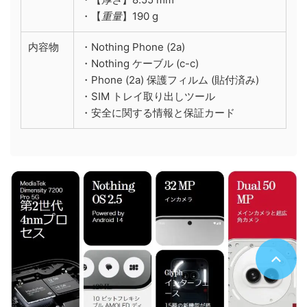
・【
重量
】190 g
内容物
・Nothing Phone (2a)
・Nothing ケーブル (c-c)
・Phone (2a) 保護フィルム (貼付済み)
・SIM トレイ取り出しツール
・安全に関する情報と保証カード