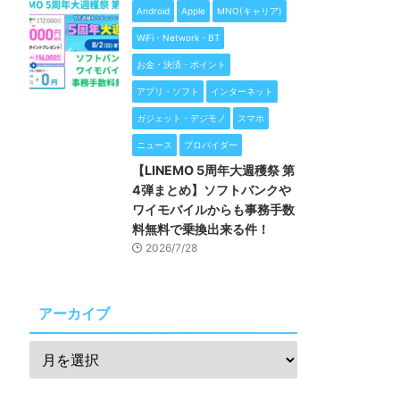
Android
Apple
MNO(キャリア)
WiFi・Network・BT
お金・決済・ポイント
アプリ・ソフト
インターネット
ガジェット・デジモノ
スマホ
ニュース
プロバイダー
【LINEMO 5周年大週穫祭 第
4弾まとめ】ソフトバンクや
ワイモバイルからも事務手数
料無料で乗換出来る件！
2026/7/28
アーカイブ