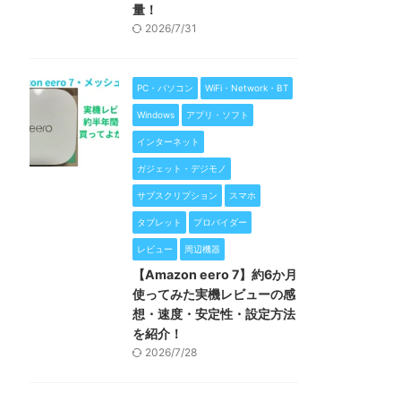
量！
2026/7/31
PC・パソコン
WiFi・Network・BT
Windows
アプリ・ソフト
インターネット
ガジェット・デジモノ
サブスクリプション
スマホ
タブレット
プロバイダー
レビュー
周辺機器
【Amazon eero 7】約6か月
使ってみた実機レビューの感
想・速度・安定性・設定方法
を紹介！
2026/7/28