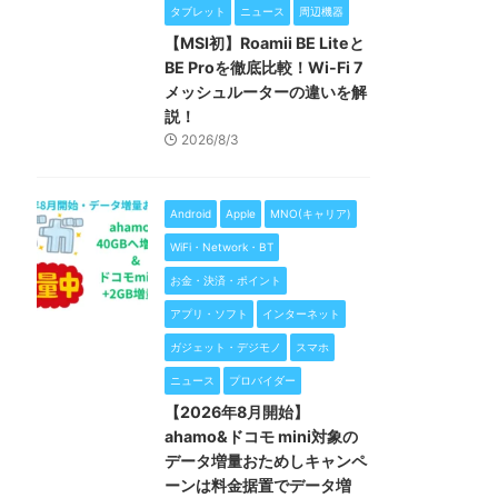
タブレット
ニュース
周辺機器
【MSI初】Roamii BE Liteと
BE Proを徹底比較！Wi-Fi 7
メッシュルーターの違いを解
説！
2026/8/3
Android
Apple
MNO(キャリア)
WiFi・Network・BT
お金・決済・ポイント
アプリ・ソフト
インターネット
ガジェット・デジモノ
スマホ
ニュース
プロバイダー
【2026年8月開始】
ahamo&ドコモ mini対象の
データ増量おためしキャンペ
ーンは料金据置でデータ増