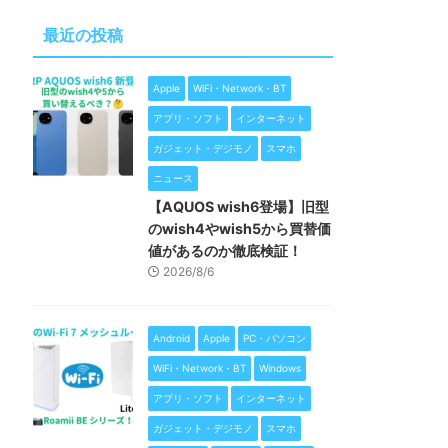
最近の投稿
Apple
WiFi・Network・BT
アプリ・ソフト
インターネット
ガジェット・デジモノ
スマホ
ニュース
【AQUOS wish6登場】旧型
のwish4やwish5から買替価
値があるのか徹底検証！
2026/8/6
Android
Apple
PC・パソコン
WiFi・Network・BT
Windows
アプリ・ソフト
インターネット
ガジェット・デジモノ
スマホ