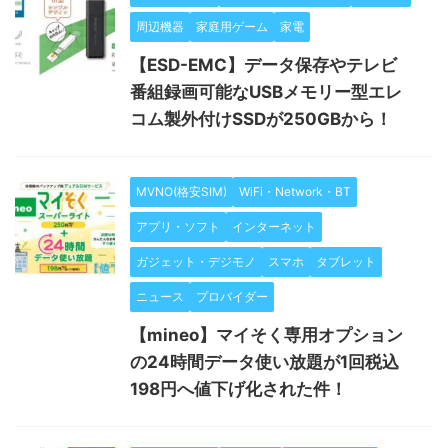
周辺機器
家庭用ゲーム
家電
【ESD-EMC】データ保存やテレビ
番組録画可能なUSBメモリー型エレ
コム製外付けSSDが250GBから！
MVNO(格安SIM)
WiFi・Network・BT
アプリ・ソフト
インターネット
ガジェット・デジモノ
スマホ
タブレット
ニュース
プロバイダー
【mineo】マイそく専用オプション
の24時間データ使い放題が1回税込
198円へ値下げ化された件！