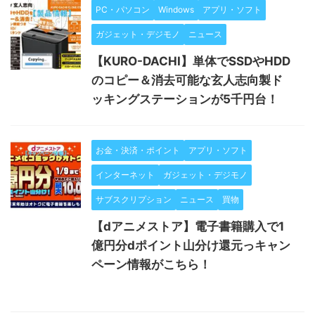
PC・パソコン
Windows
アプリ・ソフト
ガジェット・デジモノ
ニュース
【KURO-DACHI】単体でSSDやHDD
のコピー＆消去可能な玄人志向製ド
ッキングステーションが5千円台！
お金・決済・ポイント
アプリ・ソフト
インターネット
ガジェット・デジモノ
サブスクリプション
ニュース
買物
【dアニメストア】電子書籍購入で1
億円分dポイント山分け還元っキャン
ペーン情報がこちら！