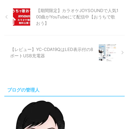
【期間限定】カラオケJOYSOUNDで人気1
00曲がYouTubeにて配信中【おうちで歌
おう】
【レビュー】YC-CDA19QはLED表示付の8
ポートUSB充電器
ブログの管理人