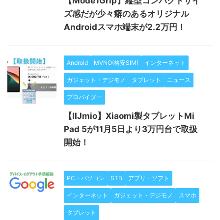
【Mode1Grip】縦型コンパクトサイ
ズ感だが少々癖のあるオリジナル
Androidスマホ端末が2.2万円！
Android
MVNO(格安SIM)
インターネット
ガジェット・デジモノ
タブレット
ニュース
プロバイダー
【IIJmio】Xiaomi製タブレットMi
Pad 5が11月5日より3万円台で取扱
開始！
PC・パソコン
STB
アプリ・ソフト
インターネット
ガジェット・デジモノ
スマホ
タブレット