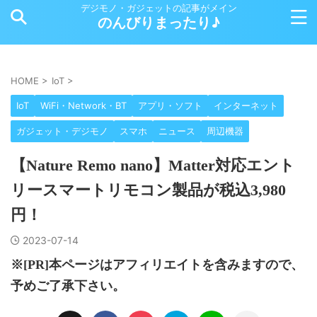
デジモノ・ガジェットの記事がメイン
のんびりまったり♪
HOME
>
IoT
>
IoT
WiFi・Network・BT
アプリ・ソフト
インターネット
ガジェット・デジモノ
スマホ
ニュース
周辺機器
【Nature Remo nano】Matter対応エント
リースマートリモコン製品が税込3,980
円！
2023-07-14
※[PR]本ページはアフィリエイトを含みますので、
予めご了承下さい。