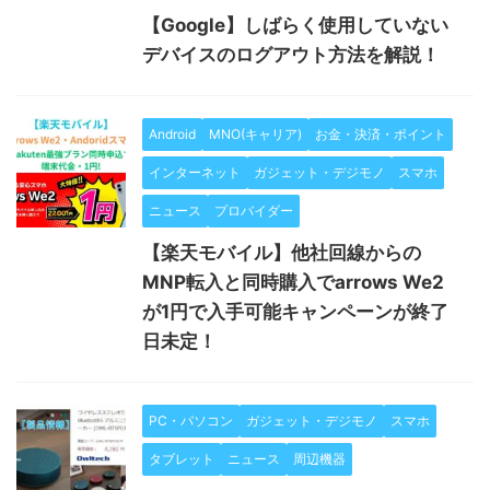
【Google】しばらく使用していない
デバイスのログアウト方法を解説！
Android
MNO(キャリア)
お金・決済・ポイント
インターネット
ガジェット・デジモノ
スマホ
ニュース
プロバイダー
【楽天モバイル】他社回線からの
MNP転入と同時購入でarrows We2
が1円で入手可能キャンペーンが終了
日未定！
PC・パソコン
ガジェット・デジモノ
スマホ
タブレット
ニュース
周辺機器