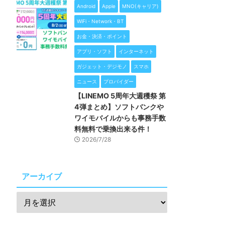
Android
Apple
MNO(キャリア)
WiFi・Network・BT
お金・決済・ポイント
アプリ・ソフト
インターネット
ガジェット・デジモノ
スマホ
ニュース
プロバイダー
【LINEMO 5周年大週穫祭 第
4弾まとめ】ソフトバンクや
ワイモバイルからも事務手数
料無料で乗換出来る件！
2026/7/28
アーカイブ