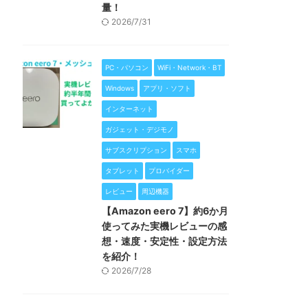
量！
2026/7/31
PC・パソコン
WiFi・Network・BT
Windows
アプリ・ソフト
インターネット
ガジェット・デジモノ
サブスクリプション
スマホ
タブレット
プロバイダー
レビュー
周辺機器
【Amazon eero 7】約6か月
使ってみた実機レビューの感
想・速度・安定性・設定方法
を紹介！
2026/7/28