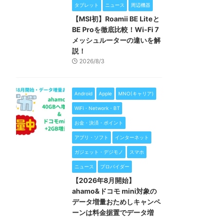
タブレット
ニュース
周辺機器
【MSI初】Roamii BE Liteと
BE Proを徹底比較！Wi-Fi 7
メッシュルーターの違いを解
説！
2026/8/3
Android
Apple
MNO(キャリア)
WiFi・Network・BT
お金・決済・ポイント
アプリ・ソフト
インターネット
ガジェット・デジモノ
スマホ
ニュース
プロバイダー
【2026年8月開始】
ahamo&ドコモ mini対象の
データ増量おためしキャンペ
ーンは料金据置でデータ増