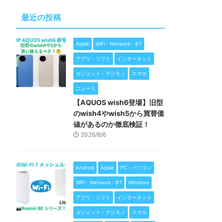
最近の投稿
Apple
WiFi・Network・BT
アプリ・ソフト
インターネット
ガジェット・デジモノ
スマホ
ニュース
【AQUOS wish6登場】旧型
のwish4やwish5から買替価
値があるのか徹底検証！
2026/8/6
Android
Apple
PC・パソコン
WiFi・Network・BT
Windows
アプリ・ソフト
インターネット
ガジェット・デジモノ
スマホ