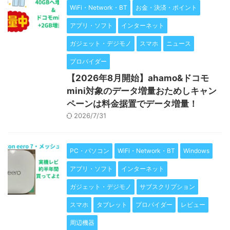
WiFi・Network・BT
お金・決済・ポイント
アプリ・ソフト
インターネット
ガジェット・デジモノ
スマホ
ニュース
プロバイダー
【2026年8月開始】ahamo&ドコモ
mini対象のデータ増量おためしキャン
ペーンは料金据置でデータ増量！
2026/7/31
PC・パソコン
WiFi・Network・BT
Windows
アプリ・ソフト
インターネット
ガジェット・デジモノ
サブスクリプション
スマホ
タブレット
プロバイダー
レビュー
周辺機器