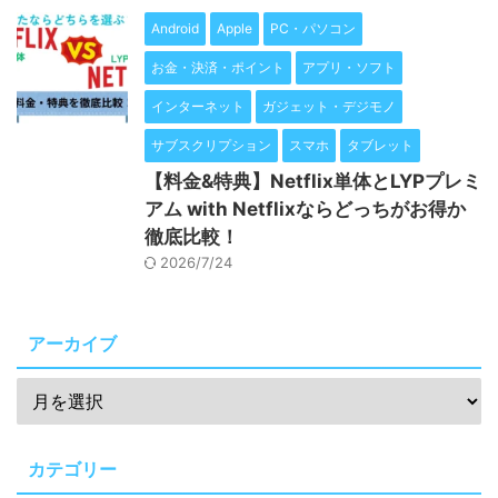
Android
Apple
PC・パソコン
お金・決済・ポイント
アプリ・ソフト
インターネット
ガジェット・デジモノ
サブスクリプション
スマホ
タブレット
【料金&特典】Netflix単体とLYPプレミ
アム with Netflixならどっちがお得か
徹底比較！
2026/7/24
アーカイブ
カテゴリー