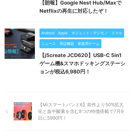
【朗報】Google Nest Hub/Maxで
Netflixの再生に対応したぞ！
Android
Apple
ガジェット・デジモノ
スマホ
ニュース
周辺機器
家庭用ゲーム
【j5create JCD620】USB-C 5in1
ゲーム機&スマホドッキングステーシ
ョンが税込6,980円！
【Miスマートバンド6】前作より50%拡大
化と血中酸素を含む8つの特徴搭載で7月9
日に5990円！