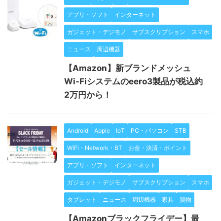
アプリ・ソフト
インターネット
ガジェット・デジモノ
サブスクリプション
スマホ
ニュース
周辺機器
【Amazon】新ブランドメッシュ
Wi-Fiシステムのeero3製品が税込約
2万円から！
Android
Apple
IoT
PC・パソコン
STB
WiFi・Network・BT
お金・決済・ポイント
アプリ・ソフト
インターネット
ガジェット・デジモノ
サブスクリプション
スマホ
タブレット
ニュース
周辺機器
家具
買物
【Amazonブラックフライデー】最