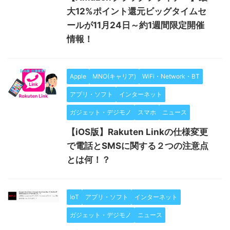
大12%ポイント還元ビッグタイムセ
ールが11月24日～約1週間限定開催
情報！
Apple
MNO(キャリア)
WiFi・Network・BT
アプリ・ソフト
インターネット
ガジェット・デジモノ
スマホ
ニュース
【iOS版】Rakuten Linkの仕様変更
で電話とSMSに関する２つの注意点
とは何！？
IoT
アプリ・ソフト
インターネット
ガジェット・デジモノ
ニュース