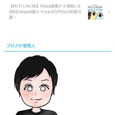
【Mi 11 Lite 5G】Felica搭載デカ薄軽い5
G対応Xiaomi製スマホが4万円台の特徴12
選！
ブログの管理人