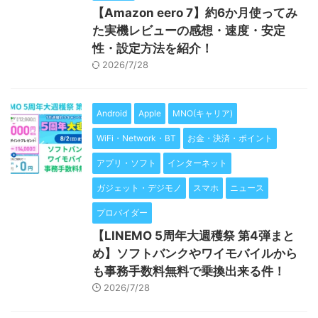
【Amazon eero 7】約6か月使ってみ
た実機レビューの感想・速度・安定
性・設定方法を紹介！
2026/7/28
Android
Apple
MNO(キャリア)
WiFi・Network・BT
お金・決済・ポイント
アプリ・ソフト
インターネット
ガジェット・デジモノ
スマホ
ニュース
プロバイダー
【LINEMO 5周年大週穫祭 第4弾まと
め】ソフトバンクやワイモバイルから
も事務手数料無料で乗換出来る件！
2026/7/28