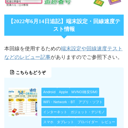
【2022年6月14日追記】端末設定・回線速度テ
スト情報
端末設定や回線速度テスト
本回線を使用するための
などのレビュー記事
がありますのでご参照下さい。
こちらもどうぞ
Android
Apple
MVNO(格安SIM)
WiFi・Network・BT
アプリ・ソフト
インターネット
ガジェット・デジモノ
スマホ
タブレット
プロバイダー
レビュー