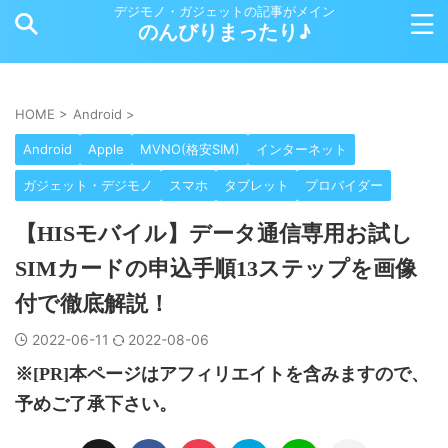
デジモノ・ガジェットの記事がメイン
のんびりまったり♪
HOME
>
Android
>
Android
Apple
MVNO(格安SIM)
インターネット
ガジェット・デジモノ
スマホ
タブレット
プロバイダー
【HISモバイル】データ通信専用お試し
SIMカードの申込手順13ステップを画像
付で徹底解説！
2022-06-11
2022-08-06
※[PR]本ページはアフィリエイトを含みますので、
予めご了承下さい。