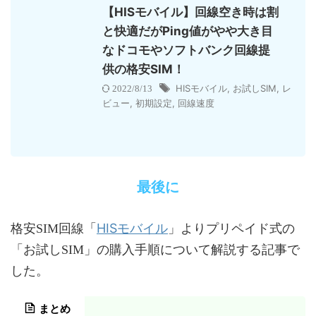
【HISモバイル】回線空き時は割
と快適だがPing値がやや大き目
なドコモやソフトバンク回線提
供の格安SIM！
HISモバイル
,
お試しSIM
,
レ
2022/8/13
ビュー
,
初期設定
,
回線速度
最後に
HISモバイル
格安SIM回線「
」よりプリペイド式の
「お試しSIM」の購入手順について解説する記事で
した。
まとめ