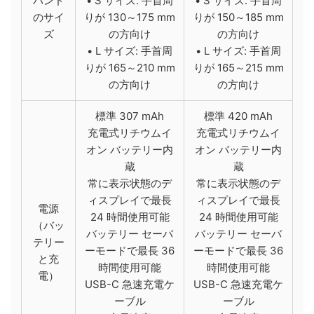
バンド
• S サイズ: 手首周
• S サイズ: 手首周
の​サイ
りが 130～175 mm
りが 150～185 mm
ズ
の方向け
の方向け
• L サイズ: 手首周
• L サイズ: 手首周
りが 165～210 mm
りが 165～215 mm
の方向け
の方向け
標準 307 mAh
標準 420 mAh
充電式リチウムイ
充電式リチウムイ
オン バッテリー内
オン バッテリー内
蔵
蔵
常に表示状態のデ
常に表示状態のデ
ィスプレイで最長
ィスプレイで最長
電源​​
24 時間使用可能
24 時間使用可能
（バッ
バッテリー セーバ
バッテリー セーバ
テリー
ーモードで最長 36
ーモードで最長 36
と​充
時間使用可能
時間使用可能
電）​
USB-C 急速充電ケ
USB-C 急速充電ケ
ーブル
ーブル