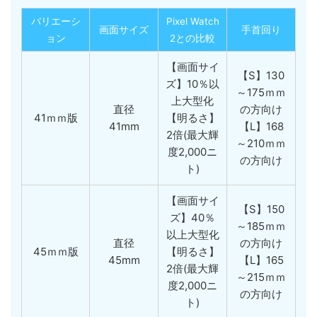
バリエーシ
Pixel Watch
画面サイズ
手首回り
ョン
2との比較
【画面サイ
【S】130
ズ】10％以
～175ｍｍ
上大型化
直径
の方向け
41ｍｍ版
【明るさ】
41mm
【L】168
2倍(最大輝
～210ｍｍ
度2,000ニ
の方向け
ト)
【画面サイ
【S】150
ズ】40％
～185ｍｍ
以上大型化
直径
の方向け
45ｍｍ版
【明るさ】
45mm
【L】165
2倍(最大輝
～215ｍｍ
度2,000ニ
の方向け
ト)