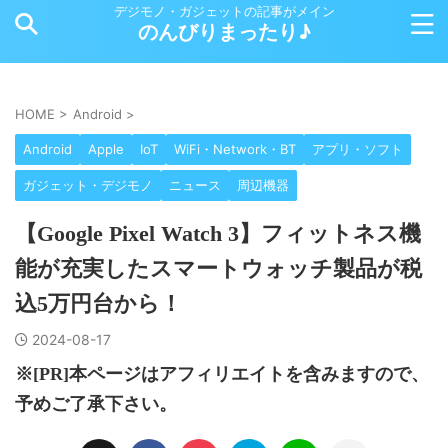
デジモノ・ガジェットの記事がメイン
のんびりまったり♪
HOME
>
Android
>
Android
Apple
IoT
WiFi・Network・BT
アプリ・ソフト
ガジェット・デジモノ
ニュース
周辺機器
【Google Pixel Watch 3】フィットネス機
能が充実したスマートウォッチ製品が税
込5万円台から！
2024-08-17
※[PR]本ページはアフィリエイトを含みますので、
予めご了承下さい。