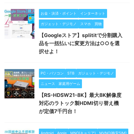
お金・決済・ポイント
インターネット
ガジェット・デジモノ
スマホ
買物
【Googleストア】splititで分割購入
品を一括払いに変更方法は○○を選
択せよ！
PC・パソコン
STB
ガジェット・デジモノ
ニュース
家庭用ゲーム
【RS-HDSW21-8K】最大8K解像度
対応のラトック製HDMI切り替え機
が定価7千円台！
Android
Apple
MNO(キャリア)
MVNO(格安SIM)