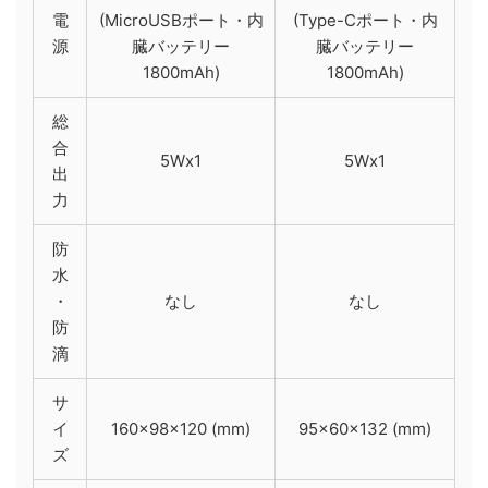
電
(MicroUSBポート・内
(Type-Cポート・内
源
臓バッテリー
臓バッテリー
1800mAh)
1800mAh)
総
合
5Wx1
5Wx1
出
力
防
水
・
なし
なし
防
滴
サ
イ
160×98×120 (mm)
95×60×132 (mm)
ズ