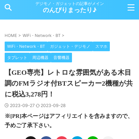
デジモノ・ガジェットの記事がメイン
のんびりまったり♪
HOME
>
WiFi・Network・BT
>
WiFi・Network・BT
ガジェット・デジモノ
スマホ
タブレット
周辺機器
音響機器
【GEO専売】レトロな雰囲気がある木目
調のFMラジオ付BTスピーカー2機種が共
に税込3,278円！
2023-09-27
2023-09-28
※[PR]本ページはアフィリエイトを含みますので、
予めご了承下さい。