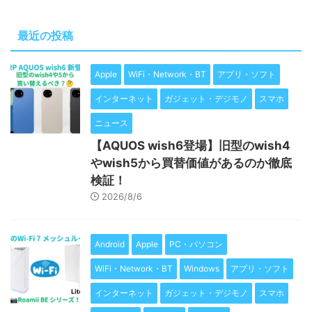
最近の投稿
Apple
WiFi・Network・BT
アプリ・ソフト
インターネット
ガジェット・デジモノ
スマホ
ニュース
【AQUOS wish6登場】旧型のwish4
やwish5から買替価値があるのか徹底
検証！
2026/8/6
Android
Apple
PC・パソコン
WiFi・Network・BT
Windows
アプリ・ソフト
インターネット
ガジェット・デジモノ
スマホ