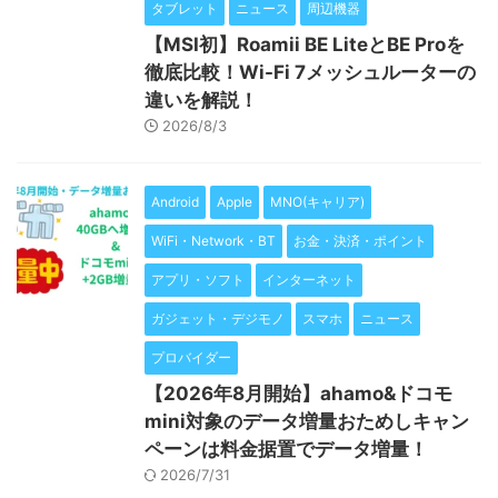
タブレット
ニュース
周辺機器
【MSI初】Roamii BE LiteとBE Proを
徹底比較！Wi-Fi 7メッシュルーターの
違いを解説！
2026/8/3
Android
Apple
MNO(キャリア)
WiFi・Network・BT
お金・決済・ポイント
アプリ・ソフト
インターネット
ガジェット・デジモノ
スマホ
ニュース
プロバイダー
【2026年8月開始】ahamo&ドコモ
mini対象のデータ増量おためしキャン
ペーンは料金据置でデータ増量！
2026/7/31