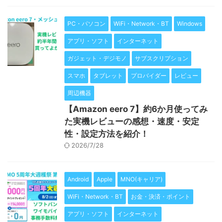
PC・パソコン
WiFi・Network・BT
Windows
アプリ・ソフト
インターネット
ガジェット・デジモノ
サブスクリプション
スマホ
タブレット
プロバイダー
レビュー
周辺機器
【Amazon eero 7】約6か月使ってみ
た実機レビューの感想・速度・安定
性・設定方法を紹介！
2026/7/28
Android
Apple
MNO(キャリア)
WiFi・Network・BT
お金・決済・ポイント
アプリ・ソフト
インターネット