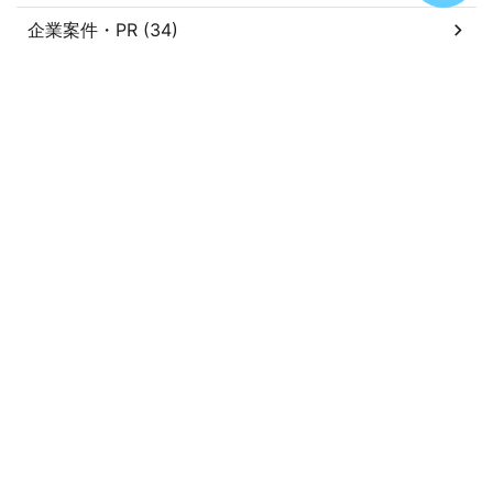
企業案件・PR (34)
健康 (3)
動画投稿 (7)
周辺機器 (311)
家具 (7)
家庭用ゲーム (79)
家電 (117)
未分類 (13)
読書 (8)
買物 (364)