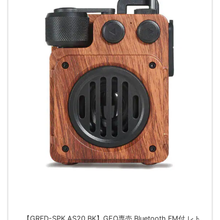
【GRFD-SPK AS20 BK】GEO専売 Bluetooth FM付 レト