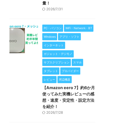
量！
2026/7/31
PC・パソコン
WiFi・Network・BT
Windows
アプリ・ソフト
インターネット
ガジェット・デジモノ
サブスクリプション
スマホ
タブレット
プロバイダー
レビュー
周辺機器
【Amazon eero 7】約6か月
使ってみた実機レビューの感
想・速度・安定性・設定方法
を紹介！
2026/7/28