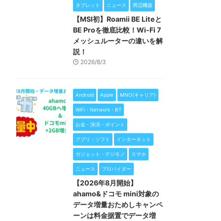
タブレット
ニュース
周辺機器
【MSI初】Roamii BE Liteと
BE Proを徹底比較！Wi-Fi 7
メッシュルーターの違いを解
説！
2026/8/3
Android
Apple
MNO(キャリア)
WiFi・Network・BT
お金・決済・ポイント
アプリ・ソフト
インターネット
ガジェット・デジモノ
スマホ
ニュース
プロバイダー
【2026年8月開始】
ahamo&ドコモ mini対象の
データ増量おためしキャンペ
ーンは料金据置でデータ増