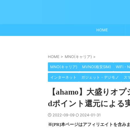
HOME
HOME
>
MNO(キャリア)
>
MNO(キャリア)
MVNO(格安SIM)
WiFi・N
インターネット
ガジェット・デジモノ
ス
【ahamo】大盛りオ
dポイント還元による
2022-09-09
2024-01-31
※[PR]本ページはアフィリエイトを含み