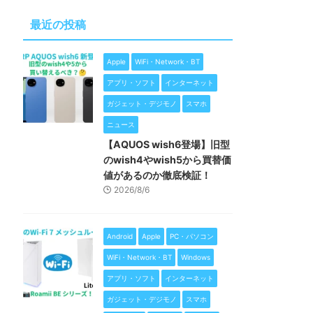
最近の投稿
Apple
WiFi・Network・BT
アプリ・ソフト
インターネット
ガジェット・デジモノ
スマホ
ニュース
【AQUOS wish6登場】旧型
のwish4やwish5から買替価
値があるのか徹底検証！
2026/8/6
Android
Apple
PC・パソコン
WiFi・Network・BT
Windows
アプリ・ソフト
インターネット
ガジェット・デジモノ
スマホ