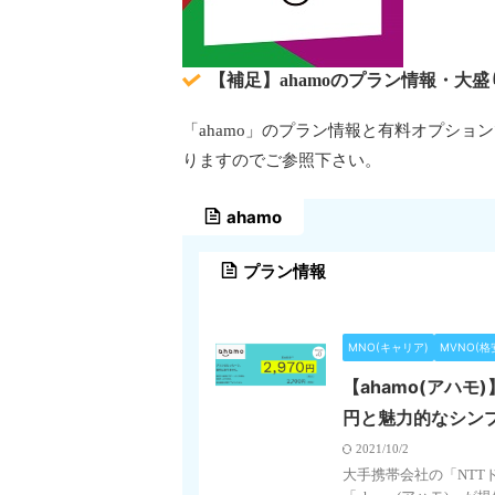
【補足】ahamoのプラン情報・大
「ahamo」のプラン情報と有料オプショ
りますのでご参照下さい。
ahamo
プラン情報
MNO(キャリア)
MVNO(格安
【ahamo(アハモ
円と魅力的なシン
2021/10/2
大手携帯会社の「NTT