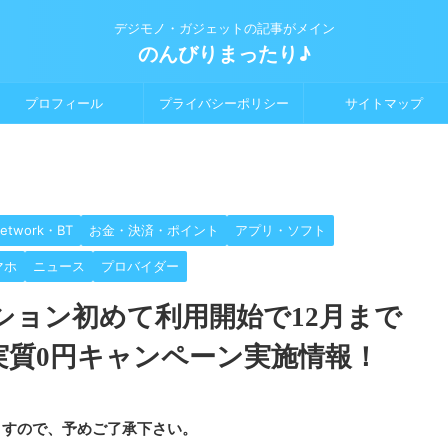
デジモノ・ガジェットの記事がメイン
のんびりまったり♪
プロフィール
プライバシーポリシー
サイトマップ
etwork・BT
お金・決済・ポイント
アプリ・ソフト
マホ
ニュース
プロバイダー
プション初めて利用開始で12月まで
実質0円キャンペーン実施情報！
ますので、予めご了承下さい。