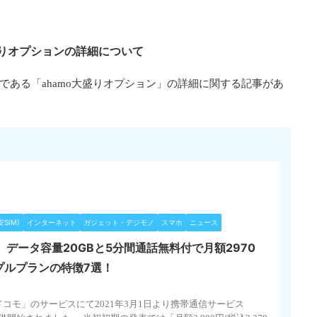
盛りオプションの詳細について
ンである「ahamo大盛りオプション」の詳細に関する記事があ
SIM)
インターネット
ガジェット・デジモノ
スマホ
ニュース
)】データ容量20GBと5分間通話無料付で月額2970
プルプランの特徴7選！
ドコモ」のサービスにて2021年3月1日より携帯通信サービス