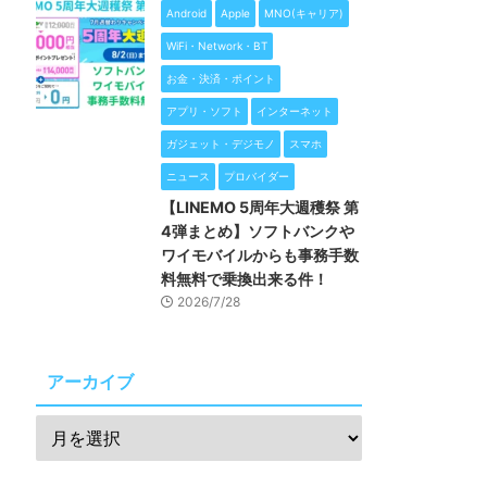
Android
Apple
MNO(キャリア)
WiFi・Network・BT
お金・決済・ポイント
アプリ・ソフト
インターネット
ガジェット・デジモノ
スマホ
ニュース
プロバイダー
【LINEMO 5周年大週穫祭 第
4弾まとめ】ソフトバンクや
ワイモバイルからも事務手数
料無料で乗換出来る件！
2026/7/28
アーカイブ