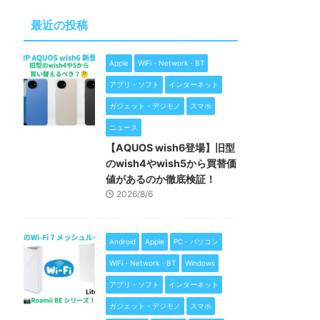
最近の投稿
Apple
WiFi・Network・BT
アプリ・ソフト
インターネット
ガジェット・デジモノ
スマホ
ニュース
【AQUOS wish6登場】旧型
のwish4やwish5から買替価
値があるのか徹底検証！
2026/8/6
Android
Apple
PC・パソコン
WiFi・Network・BT
Windows
アプリ・ソフト
インターネット
ガジェット・デジモノ
スマホ