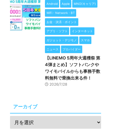
Android
Apple
MNO(キャリア)
WiFi・Network・BT
お金・決済・ポイント
アプリ・ソフト
インターネット
ガジェット・デジモノ
スマホ
ニュース
プロバイダー
【LINEMO 5周年大週穫祭 第
4弾まとめ】ソフトバンクや
ワイモバイルからも事務手数
料無料で乗換出来る件！
2026/7/28
アーカイブ