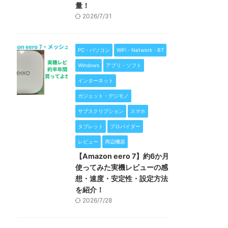
量！
2026/7/31
PC・パソコン
WiFi・Network・BT
Windows
アプリ・ソフト
インターネット
ガジェット・デジモノ
サブスクリプション
スマホ
タブレット
プロバイダー
レビュー
周辺機器
【Amazon eero 7】約6か月
使ってみた実機レビューの感
想・速度・安定性・設定方法
を紹介！
2026/7/28