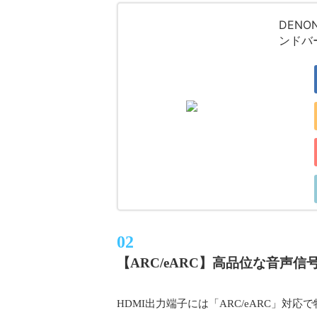
DENO
ンドバー
【ARC/eARC】高品位な音声
HDMI出力端子には「ARC/eARC」対