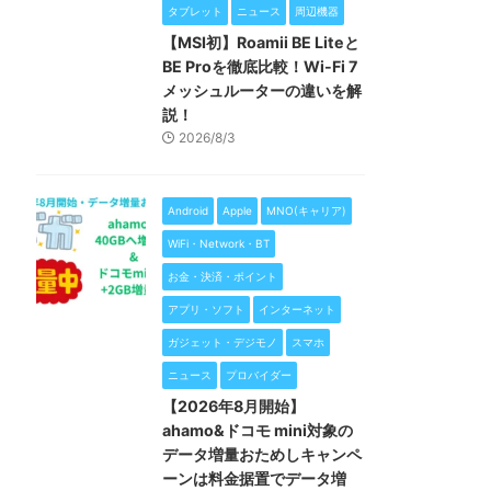
タブレット
ニュース
周辺機器
【MSI初】Roamii BE Liteと
BE Proを徹底比較！Wi-Fi 7
メッシュルーターの違いを解
説！
2026/8/3
Android
Apple
MNO(キャリア)
WiFi・Network・BT
お金・決済・ポイント
アプリ・ソフト
インターネット
ガジェット・デジモノ
スマホ
ニュース
プロバイダー
【2026年8月開始】
ahamo&ドコモ mini対象の
データ増量おためしキャンペ
ーンは料金据置でデータ増