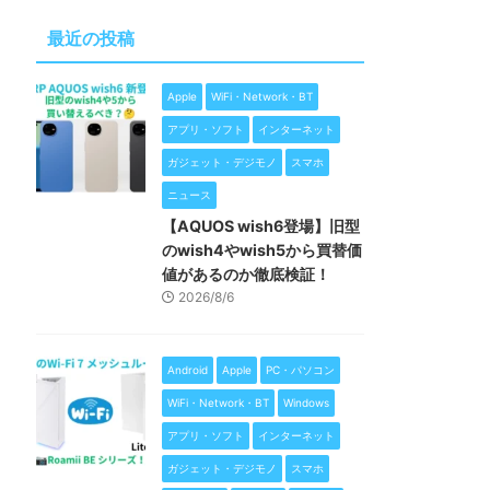
最近の投稿
Apple
WiFi・Network・BT
アプリ・ソフト
インターネット
ガジェット・デジモノ
スマホ
ニュース
【AQUOS wish6登場】旧型
のwish4やwish5から買替価
値があるのか徹底検証！
2026/8/6
Android
Apple
PC・パソコン
WiFi・Network・BT
Windows
アプリ・ソフト
インターネット
ガジェット・デジモノ
スマホ