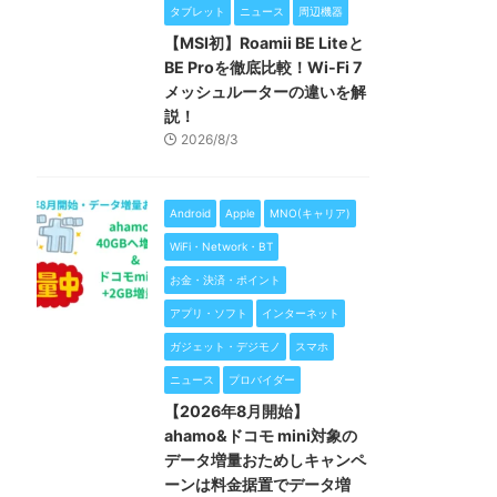
タブレット
ニュース
周辺機器
【MSI初】Roamii BE Liteと
BE Proを徹底比較！Wi-Fi 7
メッシュルーターの違いを解
説！
2026/8/3
Android
Apple
MNO(キャリア)
WiFi・Network・BT
お金・決済・ポイント
アプリ・ソフト
インターネット
ガジェット・デジモノ
スマホ
ニュース
プロバイダー
【2026年8月開始】
ahamo&ドコモ mini対象の
データ増量おためしキャンペ
ーンは料金据置でデータ増