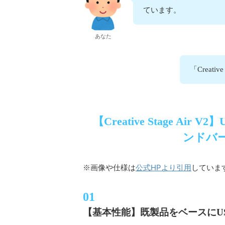
ています。
あなた
「Creat
【Creative Stage 
ンドバー
公式HPより引用
※画像や仕様は
していま
【基本性能】既製品をベースにU