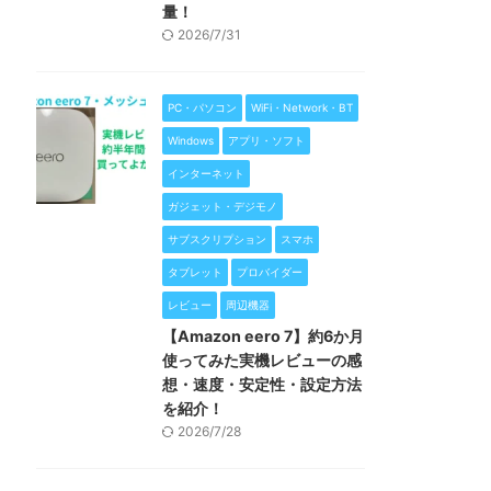
量！
2026/7/31
PC・パソコン
WiFi・Network・BT
Windows
アプリ・ソフト
インターネット
ガジェット・デジモノ
サブスクリプション
スマホ
タブレット
プロバイダー
レビュー
周辺機器
【Amazon eero 7】約6か月
使ってみた実機レビューの感
想・速度・安定性・設定方法
を紹介！
2026/7/28