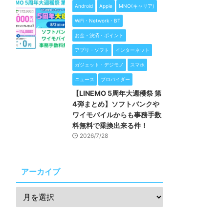
Android
Apple
MNO(キャリア)
WiFi・Network・BT
お金・決済・ポイント
アプリ・ソフト
インターネット
ガジェット・デジモノ
スマホ
ニュース
プロバイダー
【LINEMO 5周年大週穫祭 第
4弾まとめ】ソフトバンクや
ワイモバイルからも事務手数
料無料で乗換出来る件！
2026/7/28
アーカイブ