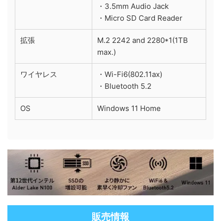
・3.5mm Audio Jack
・Micro SD Card Reader
拡張
M.2 2242 and 2280*1(1TB
max.)
ワイヤレス
・Wi-Fi6(802.11ax)
・Bluetooth 5.2
OS
Windows 11 Home
販売情報