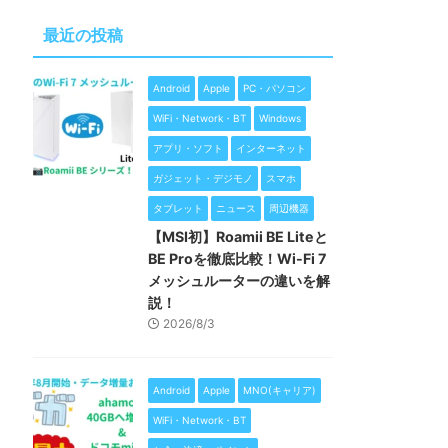
最近の投稿
Android
Apple
PC・パソコン
WiFi・Network・BT
Windows
アプリ・ソフト
インターネット
ガジェット・デジモノ
スマホ
タブレット
ニュース
周辺機器
【MSI初】Roamii BE Liteと
BE Proを徹底比較！Wi-Fi 7
メッシュルーターの違いを解
説！
2026/8/3
Android
Apple
MNO(キャリア)
WiFi・Network・BT