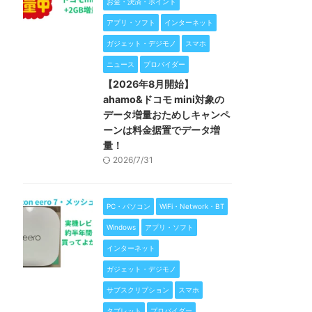
お金・決済・ポイント
アプリ・ソフト
インターネット
ガジェット・デジモノ
スマホ
ニュース
プロバイダー
【2026年8月開始】
ahamo&ドコモ mini対象の
データ増量おためしキャンペ
ーンは料金据置でデータ増
量！
2026/7/31
PC・パソコン
WiFi・Network・BT
Windows
アプリ・ソフト
インターネット
ガジェット・デジモノ
サブスクリプション
スマホ
タブレット
プロバイダー