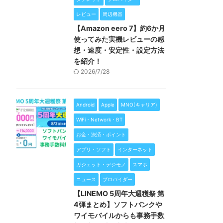
レビュー
周辺機器
【Amazon eero 7】約6か月
使ってみた実機レビューの感
想・速度・安定性・設定方法
を紹介！
2026/7/28
Android
Apple
MNO(キャリア)
WiFi・Network・BT
お金・決済・ポイント
アプリ・ソフト
インターネット
ガジェット・デジモノ
スマホ
ニュース
プロバイダー
【LINEMO 5周年大週穫祭 第
4弾まとめ】ソフトバンクや
ワイモバイルからも事務手数