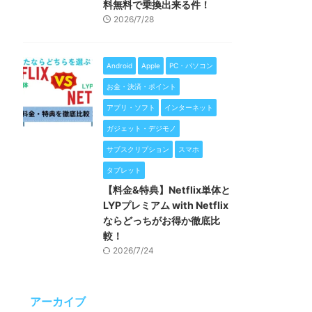
料無料で乗換出来る件！
2026/7/28
Android
Apple
PC・パソコン
お金・決済・ポイント
アプリ・ソフト
インターネット
ガジェット・デジモノ
サブスクリプション
スマホ
タブレット
【料金&特典】Netflix単体と
LYPプレミアム with Netflix
ならどっちがお得か徹底比
較！
2026/7/24
アーカイブ