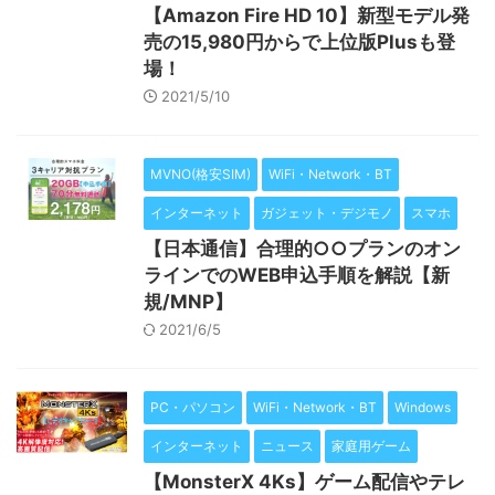
【Amazon Fire HD 10】新型モデル発
売の15,980円からで上位版Plusも登
場！
2021/5/10
MVNO(格安SIM)
WiFi・Network・BT
インターネット
ガジェット・デジモノ
スマホ
【日本通信】合理的○○プランのオン
ラインでのWEB申込手順を解説【新
規/MNP】
2021/6/5
PC・パソコン
WiFi・Network・BT
Windows
インターネット
ニュース
家庭用ゲーム
【MonsterX 4Ks】ゲーム配信やテレ