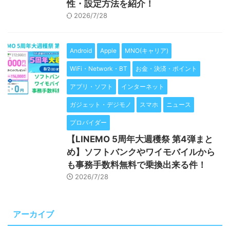
性・設定方法を紹介！
2026/7/28
Android
Apple
MNO(キャリア)
WiFi・Network・BT
お金・決済・ポイント
アプリ・ソフト
インターネット
ガジェット・デジモノ
スマホ
ニュース
プロバイダー
【LINEMO 5周年大週穫祭 第4弾まと
め】ソフトバンクやワイモバイルから
も事務手数料無料で乗換出来る件！
2026/7/28
アーカイブ