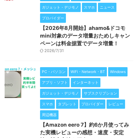
ガジェット・デジモノ
スマホ
ニュース
プロバイダー
【2026年8月開始】ahamo&ドコモ
mini対象のデータ増量おためしキャン
ペーンは料金据置でデータ増量！
2026/7/31
PC・パソコン
WiFi・Network・BT
Windows
アプリ・ソフト
インターネット
ガジェット・デジモノ
サブスクリプション
スマホ
タブレット
プロバイダー
レビュー
周辺機器
【Amazon eero 7】約6か月使ってみ
た実機レビューの感想・速度・安定