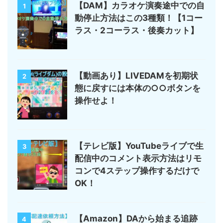
【DAM】カラオケ演奏途中での自
1
動停止方法はこの3種類！【1コー
ラス・2コーラス・後奏カット】
【動画あり】LIVEDAMを初期状
2
態に戻すには本体の○○ボタンを
操作せよ！
【テレビ版】YouTubeライブで生
3
配信中のコメント表示方法はリモ
コンで4ステップ操作するだけで
OK！
【Amazon】DAから始まる追跡
4