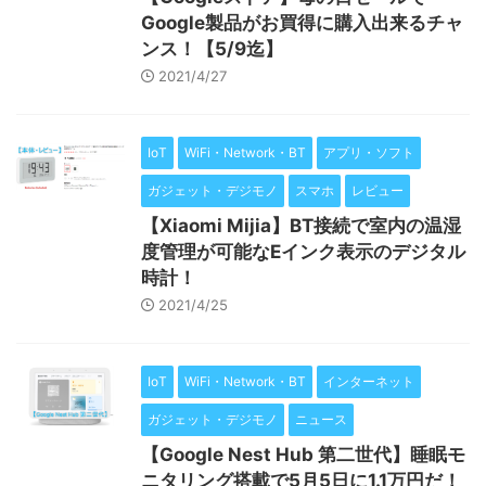
Google製品がお買得に購入出来るチャ
ンス！【5/9迄】
2021/4/27
IoT
WiFi・Network・BT
アプリ・ソフト
ガジェット・デジモノ
スマホ
レビュー
【Xiaomi Mijia】BT接続で室内の温湿
度管理が可能なEインク表示のデジタル
時計！
2021/4/25
IoT
WiFi・Network・BT
インターネット
ガジェット・デジモノ
ニュース
【Google Nest Hub 第二世代】睡眠モ
ニタリング搭載で5月5日に1.1万円だ！