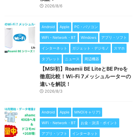
2026/8/6
Android
Apple
PC・パソコン
WiFi・Network・BT
Windows
アプリ・ソフト
インターネット
ガジェット・デジモノ
スマホ
タブレット
ニュース
周辺機器
【MSI初】Roamii BE LiteとBE Proを
徹底比較！Wi-Fi 7メッシュルーターの
違いを解説！
2026/8/3
Android
Apple
MNO(キャリア)
WiFi・Network・BT
お金・決済・ポイント
アプリ・ソフト
インターネット