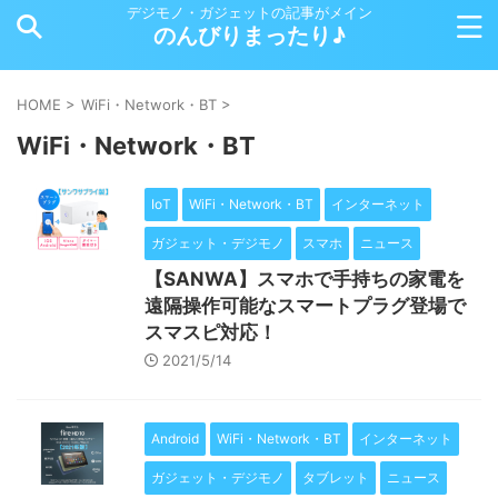
デジモノ・ガジェットの記事がメイン
のんびりまったり♪
HOME
>
WiFi・Network・BT
>
WiFi・Network・BT
IoT
WiFi・Network・BT
インターネット
ガジェット・デジモノ
スマホ
ニュース
【SANWA】スマホで手持ちの家電を
遠隔操作可能なスマートプラグ登場で
スマスピ対応！
2021/5/14
Android
WiFi・Network・BT
インターネット
ガジェット・デジモノ
タブレット
ニュース