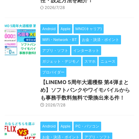
性・設定方法を紹介！
2026/7/28
Android
Apple
MNO(キャリア)
WiFi・Network・BT
お金・決済・ポイント
アプリ・ソフト
インターネット
ガジェット・デジモノ
スマホ
ニュース
プロバイダー
【LINEMO 5周年大週穫祭 第4弾まと
め】ソフトバンクやワイモバイルから
も事務手数料無料で乗換出来る件！
2026/7/28
Android
Apple
PC・パソコン
お金・決済・ポイント
アプリ・ソフト