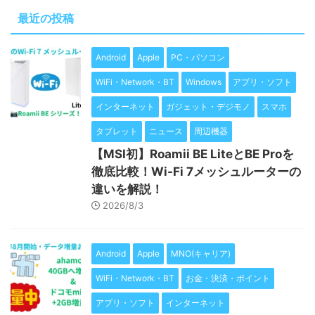
最近の投稿
Android
Apple
PC・パソコン
WiFi・Network・BT
Windows
アプリ・ソフト
インターネット
ガジェット・デジモノ
スマホ
タブレット
ニュース
周辺機器
【MSI初】Roamii BE LiteとBE Proを
徹底比較！Wi-Fi 7メッシュルーターの
違いを解説！
2026/8/3
Android
Apple
MNO(キャリア)
WiFi・Network・BT
お金・決済・ポイント
アプリ・ソフト
インターネット