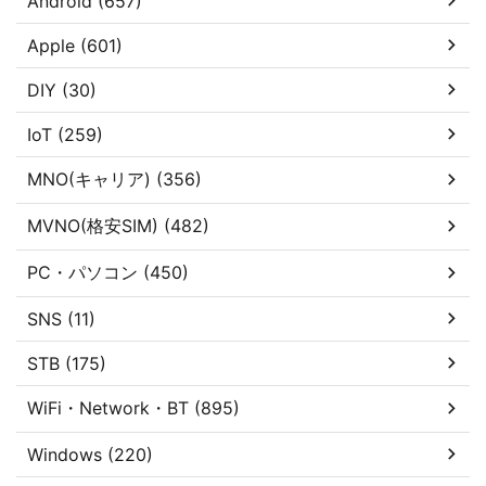
Android (657)
Apple (601)
DIY (30)
IoT (259)
MNO(キャリア) (356)
MVNO(格安SIM) (482)
PC・パソコン (450)
SNS (11)
STB (175)
WiFi・Network・BT (895)
Windows (220)