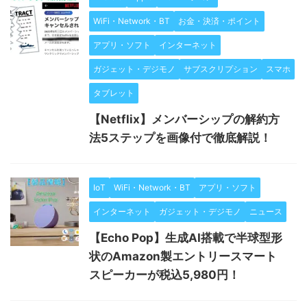
WiFi・Network・BT
お金・決済・ポイント
アプリ・ソフト
インターネット
ガジェット・デジモノ
サブスクリプション
スマホ
タブレット
【Netflix】メンバーシップの解約方
法5ステップを画像付で徹底解説！
IoT
WiFi・Network・BT
アプリ・ソフト
インターネット
ガジェット・デジモノ
ニュース
【Echo Pop】生成AI搭載で半球型形
状のAmazon製エントリースマート
スピーカーが税込5,980円！