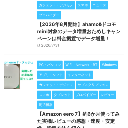
ガジェット・デジモノ
スマホ
ニュース
プロバイダー
【2026年8月開始】ahamo&ドコモ
mini対象のデータ増量おためしキャン
ペーンは料金据置でデータ増量！
2026/7/31
PC・パソコン
WiFi・Network・BT
Windows
アプリ・ソフト
インターネット
ガジェット・デジモノ
サブスクリプション
スマホ
タブレット
プロバイダー
レビュー
周辺機器
【Amazon eero 7】約6か月使ってみ
た実機レビューの感想・速度・安定