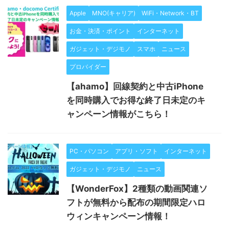
Apple
MNO(キャリア)
WiFi・Network・BT
お金・決済・ポイント
インターネット
ガジェット・デジモノ
スマホ
ニュース
プロバイダー
【ahamo】回線契約と中古iPhone
を同時購入でお得な終了日未定のキ
ャンペーン情報がこちら！
PC・パソコン
アプリ・ソフト
インターネット
ガジェット・デジモノ
ニュース
【WonderFox】2種類の動画関連ソ
フトが無料から配布の期間限定ハロ
ウィンキャンペーン情報！