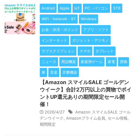
Android
Apple
IoT
PC・パソコン
STB
WiFi・Network・BT
Windows
お金・決済・ポイント
アプリ・ソフト
インターネット
ガジェット・デジモノ
サブスクリプション
スマホ
タブレット
ニュース
周辺機器
家庭用ゲーム
家電
買物
車
音楽
音響機器
【Amazon スマイルSALE ゴールデン
ウイーク】合計2万円以上の買物でポイ
ントUP還元ありの期間限定セール開
催！
2026/4/27
Amazon スマイルSALE ゴール
デンウイーク
,
Amazonプライム会員
,
セール情報
,
期間限定