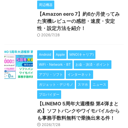
周辺機器
【Amazon eero 7】約6か月使ってみ
た実機レビューの感想・速度・安定
性・設定方法を紹介！
2026/7/28
Android
Apple
MNO(キャリア)
WiFi・Network・BT
お金・決済・ポイント
アプリ・ソフト
インターネット
ガジェット・デジモノ
スマホ
ニュース
プロバイダー
【LINEMO 5周年大週穫祭 第4弾まと
め】ソフトバンクやワイモバイルから
も事務手数料無料で乗換出来る件！
2026/7/28