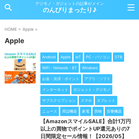
デジモノ・ガジェットの記事がメイン
のんびりまったり♪
HOME
>
Apple
>
Apple
Android
Apple
IoT
PC・パソコン
STB
WiFi・Network・BT
Windows
お金・決済・ポイント
アプリ・ソフト
インターネット
ガジェット・デジモノ
サブスクリプション
スマホ
タブレット
ニュース
周辺機器
家電
買物
音響機器
【AmazonスマイルSALE】合計1万円
以上の買物でポイントUP還元ありの7
日間限定セール情報！【2026/05】