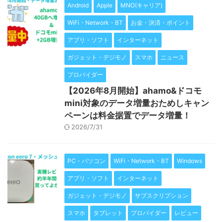
Android
Apple
MNO(キャリア)
WiFi・Network・BT
お金・決済・ポイント
アプリ・ソフト
インターネット
ガジェット・デジモノ
スマホ
ニュース
プロバイダー
【2026年8月開始】ahamo&ドコモ
mini対象のデータ増量おためしキャン
ペーンは料金据置でデータ増量！
2026/7/31
PC・パソコン
WiFi・Network・BT
Windows
アプリ・ソフト
インターネット
ガジェット・デジモノ
サブスクリプション
スマホ
タブレット
プロバイダー
レビュー