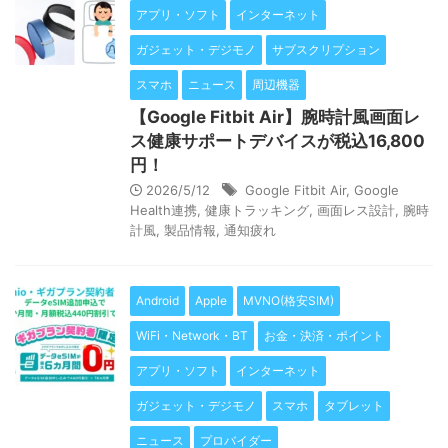
アプリ・ソフト
インターネット
ガジェット・デジモノ
サブスクリプション
スマホ
ニュース
周辺機器
【Google Fitbit Air】腕時計風画面レ
ス健康サポートデバイスが税込16,800
円！
2026/5/12
Google Fitbit Air
,
Google
Health連携
,
健康トラッキング
,
画面レス設計
,
腕時
計風
,
製品情報
,
通知疲れ
Android
Apple
MVNO(格安SIM)
WiFi・Network・BT
お金・決済・ポイント
アプリ・ソフト
インターネット
ガジェット・デジモノ
スマホ
タブレット
ニュース
プロバイダー