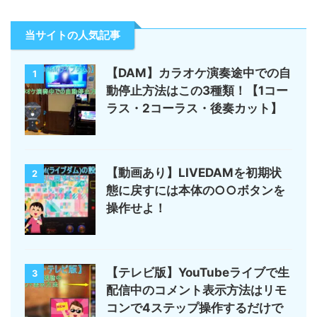
当サイトの人気記事
【DAM】カラオケ演奏途中での自
1
動停止方法はこの3種類！【1コー
ラス・2コーラス・後奏カット】
【動画あり】LIVEDAMを初期状
2
態に戻すには本体の○○ボタンを
操作せよ！
【テレビ版】YouTubeライブで生
3
配信中のコメント表示方法はリモ
コンで4ステップ操作するだけで