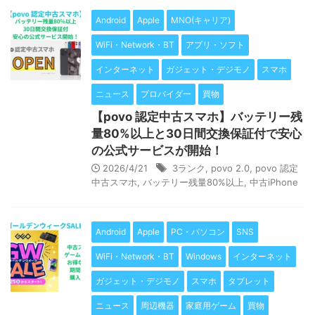
Android
Apple
MNO(キャリア)
WiFi・Network・BT
アプリ・ソフト
インターネット
ガジェット・デジモノ
スマホ
ニュース
プロバイダー
買物
【povo 認定中古スマホ】バッテリー残
量80%以上と30日間交換保証付で安心
の公式サービスが開始！
2026/4/21
3ランク
,
povo 2.0
,
povo 認定
中古スマホ
,
バッテリー残量80%以上
,
中古iPhone
Android
Apple
PC・パソコン
SNS
WiFi・Network・BT
Windows
インターネット
ガジェット・デジモノ
スマホ
タブレット
ニュース
周辺機器
家庭用ゲーム
買物