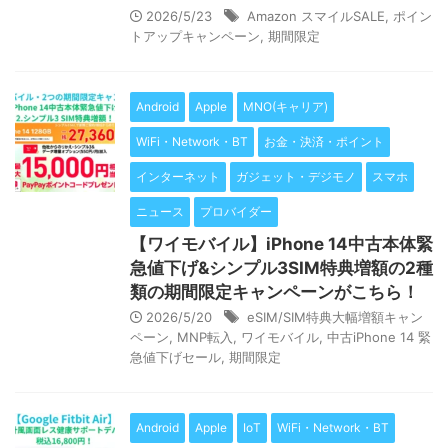
2026/5/23
Amazon スマイルSALE
,
ポイン
トアップキャンペーン
,
期間限定
Android
Apple
MNO(キャリア)
WiFi・Network・BT
お金・決済・ポイント
インターネット
ガジェット・デジモノ
スマホ
ニュース
プロバイダー
【ワイモバイル】iPhone 14中古本体緊
急値下げ&シンプル3SIM特典増額の2種
類の期間限定キャンペーンがこちら！
2026/5/20
eSIM/SIM特典大幅増額キャン
ペーン
,
MNP転入
,
ワイモバイル
,
中古iPhone 14 緊
急値下げセール
,
期間限定
Android
Apple
IoT
WiFi・Network・BT