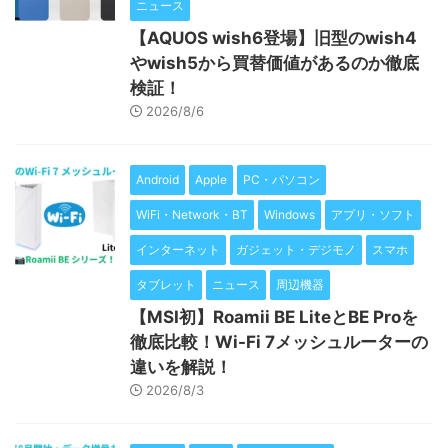
ニュース
【AQUOS wish6登場】旧型のwish4
やwish5から買替価値があるのか徹底
検証！
2026/8/6
Android
Apple
PC・パソコン
WiFi・Network・BT
Windows
アプリ・ソフト
インターネット
ガジェット・デジモノ
スマホ
タブレット
ニュース
周辺機器
【MSI初】Roamii BE LiteとBE Proを
徹底比較！Wi-Fi 7メッシュルーターの
違いを解説！
2026/8/3