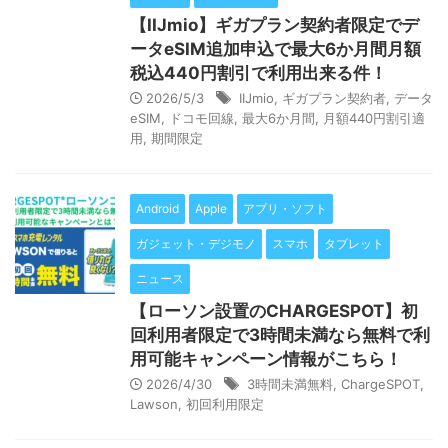
【IIJmio】ギガプラン契約者限定でデ
ータeSIM追加申込で最大6か月間月額
税込440円割引で利用出来る件！
2026/5/3
IIJmio
,
ギガプラン契約者
,
データ
eSIM
,
ドコモ回線
,
最大6か月間
,
月額440円割引適
用
,
期間限定
Android
Apple
アプリ・ソフト
ガジェット・デジモノ
スマホ
タブレット
ニュース
【ローソン設置のCHARGESPOT】初
回利用者限定で3時間未満なら無料で利
用可能キャンペーン情報がこちら！
2026/4/30
3時間未満無料
,
ChargeSPOT
,
Lawson
,
初回利用限定