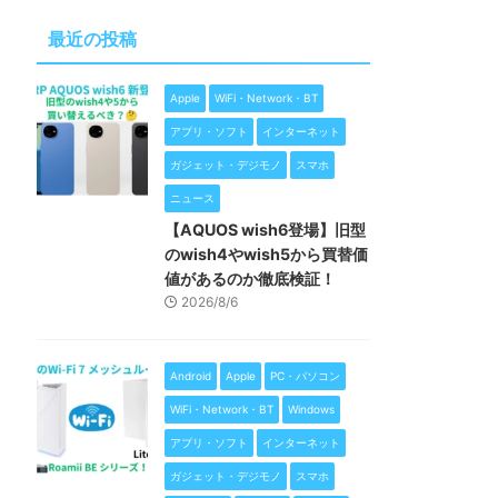
最近の投稿
Apple
WiFi・Network・BT
アプリ・ソフト
インターネット
ガジェット・デジモノ
スマホ
ニュース
【AQUOS wish6登場】旧型
のwish4やwish5から買替価
値があるのか徹底検証！
2026/8/6
Android
Apple
PC・パソコン
WiFi・Network・BT
Windows
アプリ・ソフト
インターネット
ガジェット・デジモノ
スマホ