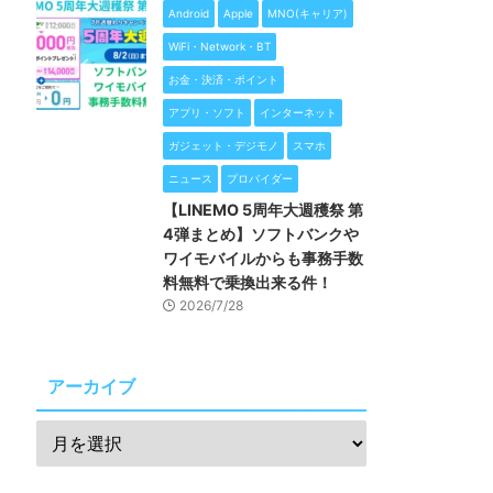
Android
Apple
MNO(キャリア)
WiFi・Network・BT
お金・決済・ポイント
アプリ・ソフト
インターネット
ガジェット・デジモノ
スマホ
ニュース
プロバイダー
【LINEMO 5周年大週穫祭 第
4弾まとめ】ソフトバンクや
ワイモバイルからも事務手数
料無料で乗換出来る件！
2026/7/28
アーカイブ