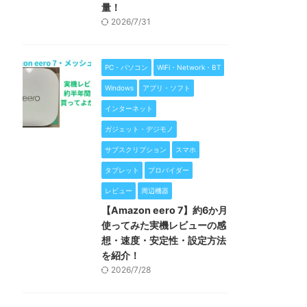
量！
2026/7/31
PC・パソコン
WiFi・Network・BT
Windows
アプリ・ソフト
インターネット
ガジェット・デジモノ
サブスクリプション
スマホ
タブレット
プロバイダー
レビュー
周辺機器
【Amazon eero 7】約6か月
使ってみた実機レビューの感
想・速度・安定性・設定方法
を紹介！
2026/7/28