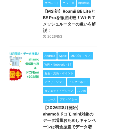
タブレット
ニュース
周辺機器
【MSI初】Roamii BE Liteと
BE Proを徹底比較！Wi-Fi 7
メッシュルーターの違いを解
説！
2026/8/3
Android
Apple
MNO(キャリア)
WiFi・Network・BT
お金・決済・ポイント
アプリ・ソフト
インターネット
ガジェット・デジモノ
スマホ
ニュース
プロバイダー
【2026年8月開始】
ahamo&ドコモ mini対象の
データ増量おためしキャンペ
ーンは料金据置でデータ増