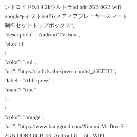
ンドロイド9.0 4 2kウルトラhd hdr 2GB 8GB wifi
googleキャストnetflixメディアプレーヤースマート
制御セットトップボックス",
"description": "Android TV Box",
"sites": [
{
"color": "red",
"url": "https://s.click.aliexpress.com/e/_d6CEHfl",
"label": "AliExpress",
"main": "true"
},
{
"color": "orange",
"url": "https://www.banggood.com/Xiaomi-Mi-Box-S-
2GB-DDR3-8GB-4K-Android-8_1-5G-WIFI-