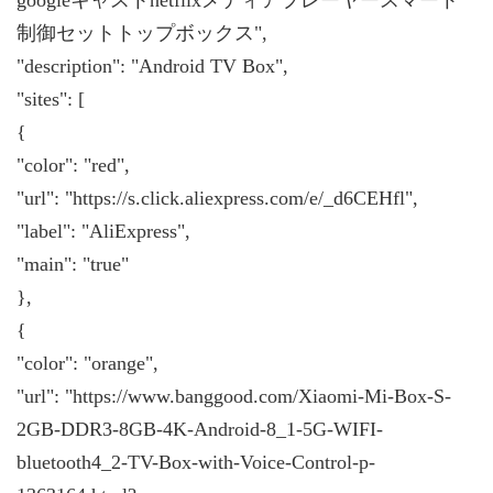
制御セットトップボックス",
"description": "Android TV Box",
"sites": [
{
"color": "red",
"url": "https://s.click.aliexpress.com/e/_d6CEHfl",
"label": "AliExpress",
"main": "true"
},
{
"color": "orange",
"url": "https://www.banggood.com/Xiaomi-Mi-Box-S-
2GB-DDR3-8GB-4K-Android-8_1-5G-WIFI-
bluetooth4_2-TV-Box-with-Voice-Control-p-