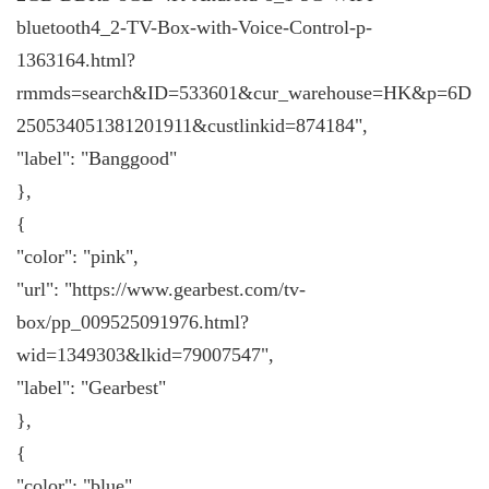
bluetooth4_2-TV-Box-with-Voice-Control-p-
1363164.html?
rmmds=search&ID=533601&cur_warehouse=HK&p=6D
250534051381201911&custlinkid=874184",
"label": "Banggood"
},
{
"color": "pink",
"url": "https://www.gearbest.com/tv-
box/pp_009525091976.html?
wid=1349303&lkid=79007547",
"label": "Gearbest"
},
{
"color": "blue",