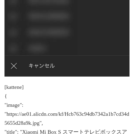
[kattene]
{
"image":
"https://ae01.alicdn.com/kf/Hcb763c94db7342a1b7cd34d
5655d28a9k.jpg",
"title": "Xiaomi Mi Box S スマートテレビボックスア