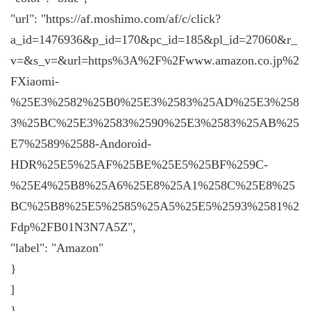
"url": "https://af.moshimo.com/af/c/click?
a_id=1476936&p_id=170&pc_id=185&pl_id=27060&r_
v=&s_v=&url=https%3A%2F%2Fwww.amazon.co.jp%2
FXiaomi-
%25E3%2582%25B0%25E3%2583%25AD%25E3%258
3%25BC%25E3%2583%2590%25E3%2583%25AB%25
E7%2589%2588-Andoroid-
HDR%25E5%25AF%25BE%25E5%25BF%259C-
%25E4%25B8%25A6%25E8%25A1%258C%25E8%25
BC%25B8%25E5%2585%25A5%25E5%2593%2581%2
Fdp%2FB01N3N7A5Z",
"label": "Amazon"
}
]
}