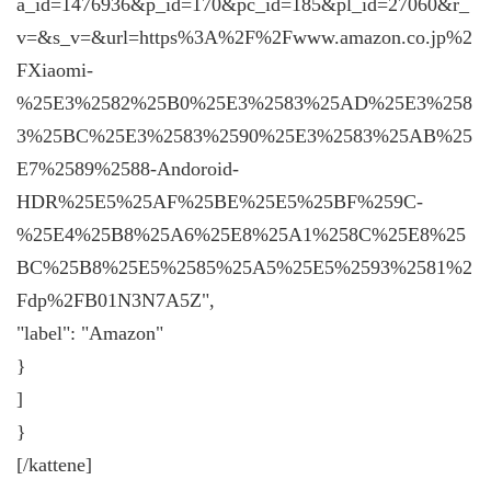
a_id=1476936&p_id=170&pc_id=185&pl_id=27060&r_
v=&s_v=&url=https%3A%2F%2Fwww.amazon.co.jp%2
FXiaomi-
%25E3%2582%25B0%25E3%2583%25AD%25E3%258
3%25BC%25E3%2583%2590%25E3%2583%25AB%25
E7%2589%2588-Andoroid-
HDR%25E5%25AF%25BE%25E5%25BF%259C-
%25E4%25B8%25A6%25E8%25A1%258C%25E8%25
BC%25B8%25E5%2585%25A5%25E5%2593%2581%2
Fdp%2FB01N3N7A5Z",
"label": "Amazon"
}
]
}
[/kattene]