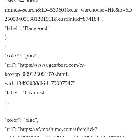
1363164.html?
rmmds=search&ID=533601&cur_warehouse=HK&p=6D
250534051381201911&custlinkid=874184",
"label": "Banggood"
},
{
"color": "pink",
"url": "https://www.gearbest.com/tv-
box/pp_009525091976.html?
wid=1349303&lkid=79007547",
"label": "Gearbest"
},
{
"color": "blue",
"url": "https://af.moshimo.com/af/c/click?