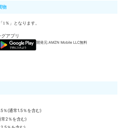
買物
で「1％」となります。
ピングアプリ
開発元:
AMZN Mobile LLC
無料
5％(通常1.5％を含む)
常2％を含む)
2.5％を含む)