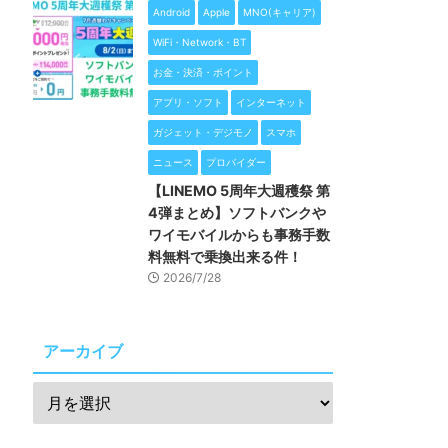
Android
Apple
MNO(キャリア)
WiFi・Network・BT
お金・決済・ポイント
アプリ・ソフト
インターネット
ガジェット・デジモノ
スマホ
ニュース
プロバイダー
【LINEMO 5周年大週穫祭 第
4弾まとめ】ソフトバンクや
ワイモバイルからも事務手数
料無料で乗換出来る件！
2026/7/28
アーカイブ