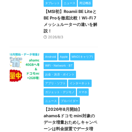
タブレット
ニュース
周辺機器
【MSI初】Roamii BE Liteと
BE Proを徹底比較！Wi-Fi 7
メッシュルーターの違いを解
説！
2026/8/3
Android
Apple
MNO(キャリア)
WiFi・Network・BT
お金・決済・ポイント
アプリ・ソフト
インターネット
ガジェット・デジモノ
スマホ
ニュース
プロバイダー
【2026年8月開始】
ahamo&ドコモ mini対象の
データ増量おためしキャンペ
ーンは料金据置でデータ増