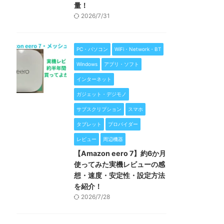
量！
2026/7/31
PC・パソコン
WiFi・Network・BT
Windows
アプリ・ソフト
インターネット
ガジェット・デジモノ
サブスクリプション
スマホ
タブレット
プロバイダー
レビュー
周辺機器
【Amazon eero 7】約6か月
使ってみた実機レビューの感
想・速度・安定性・設定方法
を紹介！
2026/7/28