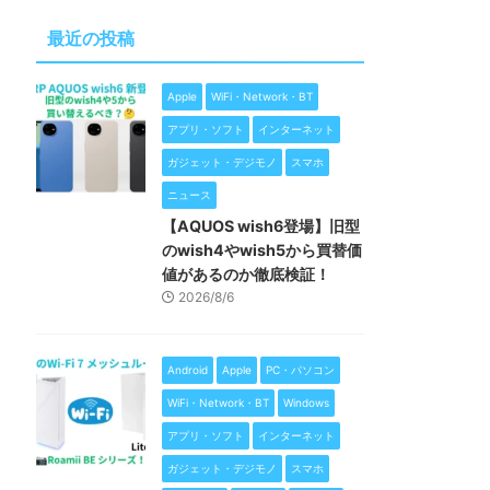
最近の投稿
Apple
WiFi・Network・BT
アプリ・ソフト
インターネット
ガジェット・デジモノ
スマホ
ニュース
【AQUOS wish6登場】旧型
のwish4やwish5から買替価
値があるのか徹底検証！
2026/8/6
Android
Apple
PC・パソコン
WiFi・Network・BT
Windows
アプリ・ソフト
インターネット
ガジェット・デジモノ
スマホ