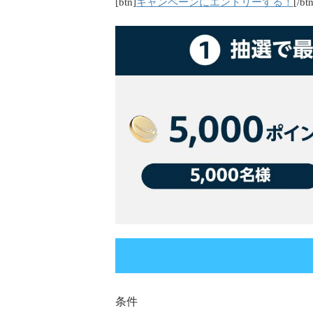
キャンペーンにエントリーする！
[btn]
[/bt
条件