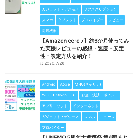
ガジェット・デジモノ
サブスクリプション
スマホ
タブレット
プロバイダー
レビュー
周辺機器
【Amazon eero 7】約6か月使ってみ
た実機レビューの感想・速度・安定
性・設定方法を紹介！
2026/7/28
Android
Apple
MNO(キャリア)
WiFi・Network・BT
お金・決済・ポイント
アプリ・ソフト
インターネット
ガジェット・デジモノ
スマホ
ニュース
プロバイダー
【LINEMO 5周年大週穫祭 第4弾まと