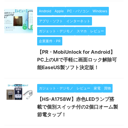
Android
Apple
PC・パソコン
Windows
アプリ・ソフト
インターネット
ガジェット・デジモノ
スマホ
レビュー
企業案件・PR
【PR・MobiUnlock for Android】
PC上のUIで手軽に画面ロック解除可
能EaseUS製ソフト決定版！
ガジェット・デジモノ
レビュー
家電
買物
【HS-A1758W】赤色LEDランプ搭
載で個別スイッチ付の2個口オーム製
節電タップ！