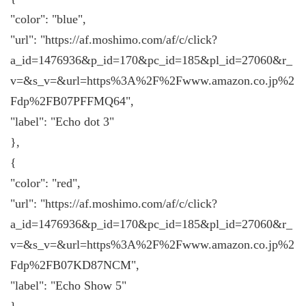
"color": "blue",
"url": "https://af.moshimo.com/af/c/click?
a_id=1476936&p_id=170&pc_id=185&pl_id=27060&r_
v=&s_v=&url=https%3A%2F%2Fwww.amazon.co.jp%2
Fdp%2FB07PFFMQ64",
"label": "Echo dot 3"
},
{
"color": "red",
"url": "https://af.moshimo.com/af/c/click?
a_id=1476936&p_id=170&pc_id=185&pl_id=27060&r_
v=&s_v=&url=https%3A%2F%2Fwww.amazon.co.jp%2
Fdp%2FB07KD87NCM",
"label": "Echo Show 5"