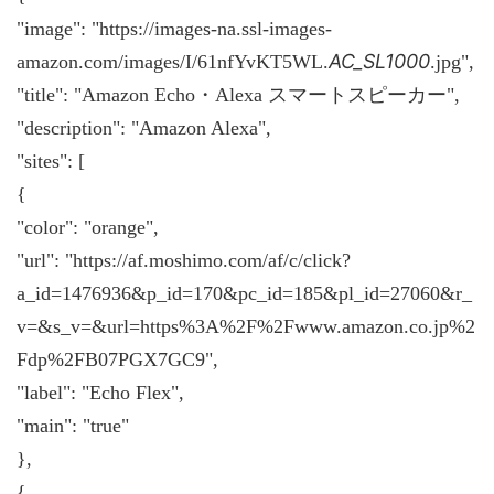
"image": "https://images-na.ssl-images-
AC_SL1000
amazon.com/images/I/61nfYvKT5WL.
.jpg",
"title": "Amazon Echo・Alexa スマートスピーカー",
"description": "Amazon Alexa",
"sites": [
{
"color": "orange",
"url": "https://af.moshimo.com/af/c/click?
a_id=1476936&p_id=170&pc_id=185&pl_id=27060&r_
v=&s_v=&url=https%3A%2F%2Fwww.amazon.co.jp%2
Fdp%2FB07PGX7GC9",
"label": "Echo Flex",
"main": "true"
},
{