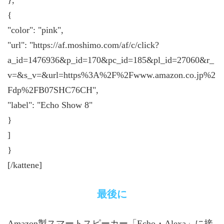
},
{
"color": "pink",
"url": "https://af.moshimo.com/af/c/click?
a_id=1476936&p_id=170&pc_id=185&pl_id=27060&r_
v=&s_v=&url=https%3A%2F%2Fwww.amazon.co.jp%2
Fdp%2FB07SHC76CH",
"label": "Echo Show 8"
}
]
}
[/kattene]
最後に
Amazon製スマートスピーカー「Echo・Alexa」に接