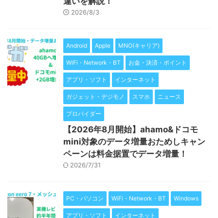
違いを解説！
2026/8/3
Android
Apple
MNO(キャリア)
WiFi・Network・BT
お金・決済・ポイント
アプリ・ソフト
インターネット
ガジェット・デジモノ
スマホ
ニュース
プロバイダー
【2026年8月開始】ahamo&ドコモ
mini対象のデータ増量おためしキャン
ペーンは料金据置でデータ増量！
2026/7/31
PC・パソコン
WiFi・Network・BT
Windows
アプリ・ソフト
インターネット