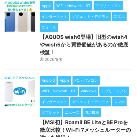
Apple
WiFi・Network・BT
アプリ・ソフト
インターネット
ガジェット・デジモノ
スマホ
ニュース
【AQUOS wish6登場】旧型のwish4
やwish5から買替価値があるのか徹底
検証！
2026/8/6
Android
Apple
PC・パソコン
WiFi・Network・BT
Windows
アプリ・ソフト
インターネット
ガジェット・デジモノ
スマホ
タブレット
ニュース
周辺機器
【MSI初】Roamii BE LiteとBE Proを
徹底比較！Wi-Fi 7メッシュルーターの