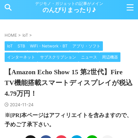
デジモノ・ガジェットの記事がメイン
のんびりまったり♪
HOME
>
IoT
>
IoT
STB
WiFi・Network・BT
アプリ・ソフト
インターネット
サブスクリプション
ニュース
周辺機器
【Amazon Echo Show 15 第2世代】Fire
TV機能搭載スマートディスプレイが税込
4.79万円！
2024-11-24
※[PR]本ページはアフィリエイトを含みますので、
予めご了承下さい。