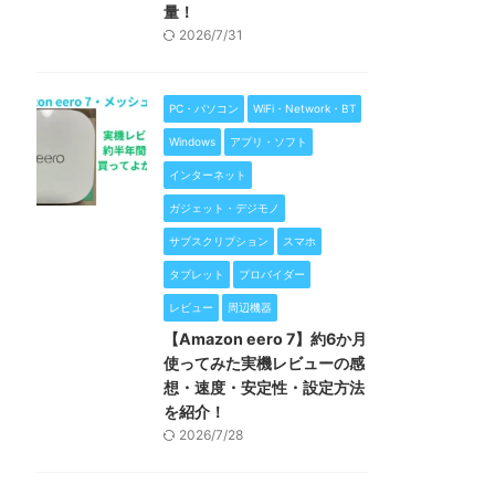
量！
2026/7/31
PC・パソコン
WiFi・Network・BT
Windows
アプリ・ソフト
インターネット
ガジェット・デジモノ
サブスクリプション
スマホ
タブレット
プロバイダー
レビュー
周辺機器
【Amazon eero 7】約6か月
使ってみた実機レビューの感
想・速度・安定性・設定方法
を紹介！
2026/7/28