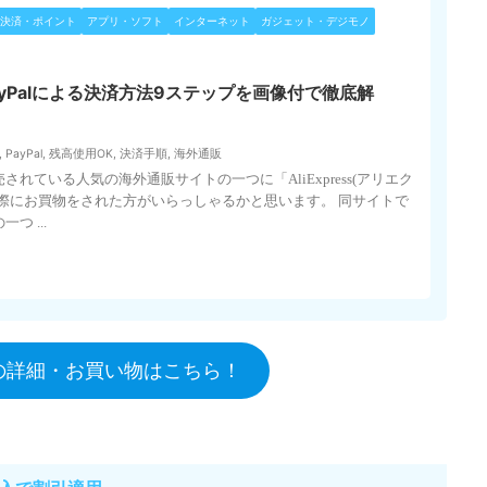
決済・ポイント
アプリ・ソフト
インターネット
ガジェット・デジモノ
s】PayPalによる決済方法9ステップを画像付で徹底解
,
PayPal
,
残高使用OK
,
決済手順
,
海外通販
れている人気の海外通販サイトの一つに「AliExpress(アリエク
際にお買物をされた方がいらっしゃるかと思います。 同サイトで
つ ...
レス)の詳細・お買い物はこちら！