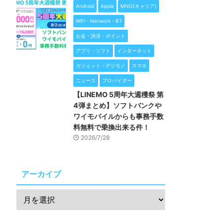
Android
Apple
MNO(キャリア)
WiFi・Network・BT
お金・決済・ポイント
アプリ・ソフト
インターネット
ガジェット・デジモノ
スマホ
ニュース
プロバイダー
【LINEMO 5周年大週穫祭 第
4弾まとめ】ソフトバンクや
ワイモバイルからも事務手数
料無料で乗換出来る件！
2026/7/28
アーカイブ