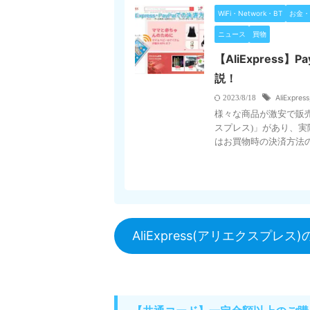
WiFi・Network・BT
お金・
ニュース
買物
【AliExpres
説！
AliExpress
2023/8/18
様々な商品が激安で販売さ
スプレス)」があり、実
はお買物時の決済方法の一
AliExpress(アリエクスプ