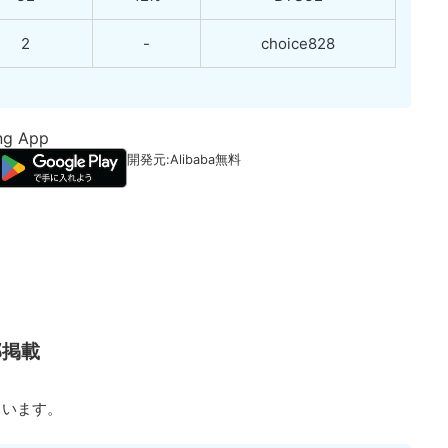
2
-
choice828
ng App
開発元:
Alibaba
無料
部掲載
ています。