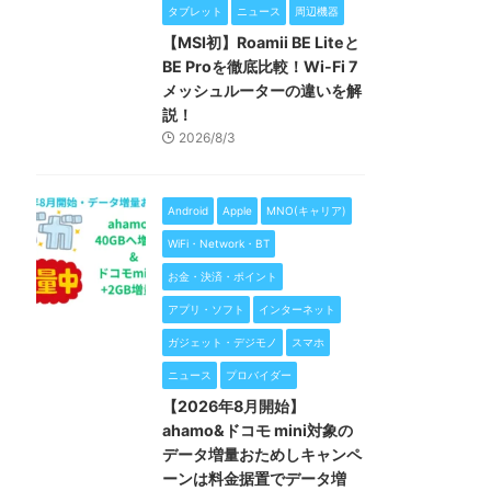
タブレット
ニュース
周辺機器
【MSI初】Roamii BE Liteと
BE Proを徹底比較！Wi-Fi 7
メッシュルーターの違いを解
説！
2026/8/3
Android
Apple
MNO(キャリア)
WiFi・Network・BT
お金・決済・ポイント
アプリ・ソフト
インターネット
ガジェット・デジモノ
スマホ
ニュース
プロバイダー
【2026年8月開始】
ahamo&ドコモ mini対象の
データ増量おためしキャンペ
ーンは料金据置でデータ増