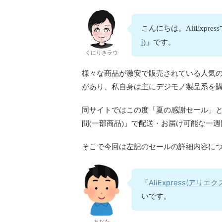
こんにちは。AliExp
i
)」です。
くにりきラウ
様々な商品が激安で販売されている人気
があり、私自身は主にデジモノ製品系を
同サイトではこの度「夏の感謝セール」と称
間(一部商品)」で配送・お届け可能な一
そこで今回は左記のセールの詳細内容に
AliExpress(アリエ
「
いです。
あなた