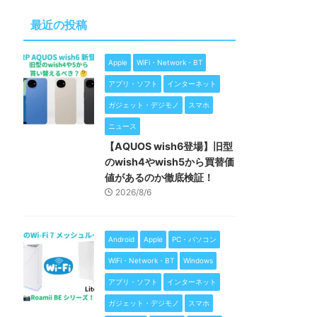
最近の投稿
Apple
WiFi・Network・BT
アプリ・ソフト
インターネット
ガジェット・デジモノ
スマホ
ニュース
【AQUOS wish6登場】旧型
のwish4やwish5から買替価
値があるのか徹底検証！
2026/8/6
Android
Apple
PC・パソコン
WiFi・Network・BT
Windows
アプリ・ソフト
インターネット
ガジェット・デジモノ
スマホ