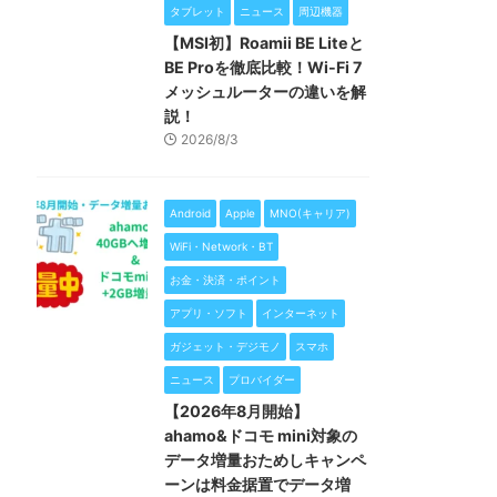
タブレット
ニュース
周辺機器
【MSI初】Roamii BE Liteと
BE Proを徹底比較！Wi-Fi 7
メッシュルーターの違いを解
説！
2026/8/3
Android
Apple
MNO(キャリア)
WiFi・Network・BT
お金・決済・ポイント
アプリ・ソフト
インターネット
ガジェット・デジモノ
スマホ
ニュース
プロバイダー
【2026年8月開始】
ahamo&ドコモ mini対象の
データ増量おためしキャンペ
ーンは料金据置でデータ増