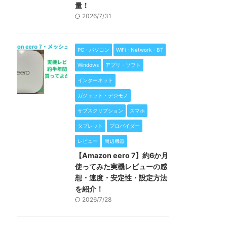
量！
2026/7/31
PC・パソコン
WiFi・Network・BT
Windows
アプリ・ソフト
インターネット
ガジェット・デジモノ
サブスクリプション
スマホ
タブレット
プロバイダー
レビュー
周辺機器
【Amazon eero 7】約6か月
使ってみた実機レビューの感
想・速度・安定性・設定方法
を紹介！
2026/7/28