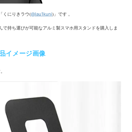
@lau1kuni
る「くにりきラウ(
)」です 。
折り畳んで持ち運びが可能なアルミ製スマホ用スタンドを購入しま
品イメージ画像
す。