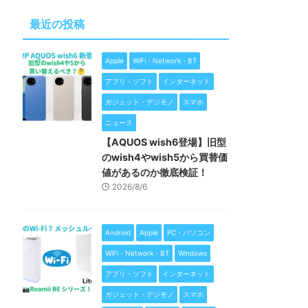
最近の投稿
Apple
WiFi・Network・BT
アプリ・ソフト
インターネット
ガジェット・デジモノ
スマホ
ニュース
【AQUOS wish6登場】旧型
のwish4やwish5から買替価
値があるのか徹底検証！
2026/8/6
Android
Apple
PC・パソコン
WiFi・Network・BT
Windows
アプリ・ソフト
インターネット
ガジェット・デジモノ
スマホ