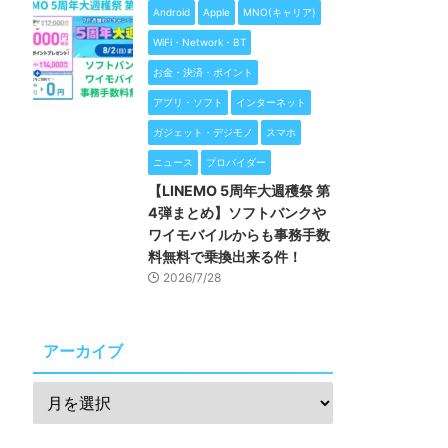
Android
Apple
MNO(キャリア)
WiFi・Network・BT
お金・決済・ポイント
アプリ・ソフト
インターネット
ガジェット・デジモノ
スマホ
ニュース
プロバイダー
【LINEMO 5周年大週穫祭 第
4弾まとめ】ソフトバンクや
ワイモバイルからも事務手数
料無料で乗換出来る件！
2026/7/28
アーカイブ