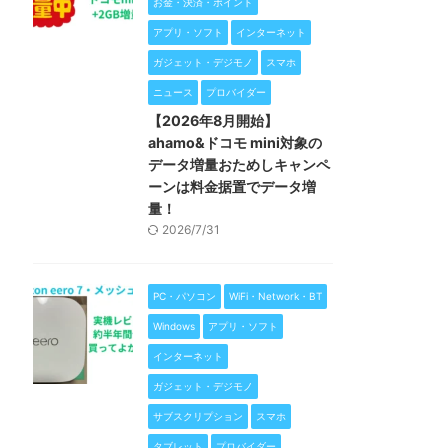
お金・決済・ポイント
アプリ・ソフト
インターネット
ガジェット・デジモノ
スマホ
ニュース
プロバイダー
【2026年8月開始】
ahamo&ドコモ mini対象の
データ増量おためしキャンペ
ーンは料金据置でデータ増
量！
2026/7/31
PC・パソコン
WiFi・Network・BT
Windows
アプリ・ソフト
インターネット
ガジェット・デジモノ
サブスクリプション
スマホ
タブレット
プロバイダー