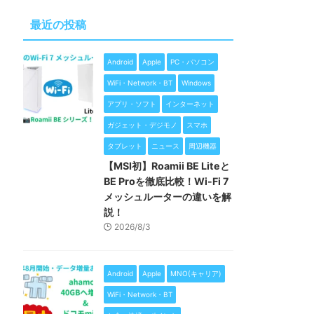
最近の投稿
Android
Apple
PC・パソコン
WiFi・Network・BT
Windows
アプリ・ソフト
インターネット
ガジェット・デジモノ
スマホ
タブレット
ニュース
周辺機器
【MSI初】Roamii BE Liteと
BE Proを徹底比較！Wi-Fi 7
メッシュルーターの違いを解
説！
2026/8/3
Android
Apple
MNO(キャリア)
WiFi・Network・BT