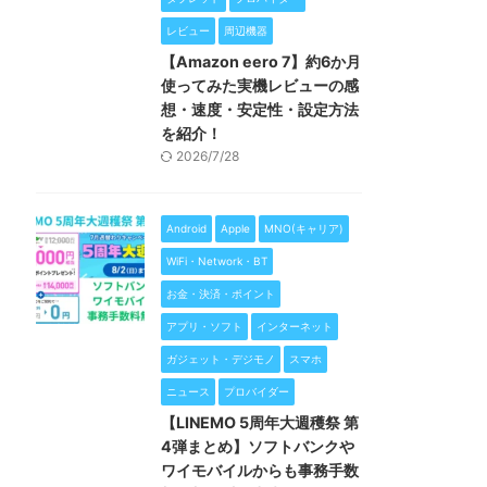
レビュー
周辺機器
【Amazon eero 7】約6か月
使ってみた実機レビューの感
想・速度・安定性・設定方法
を紹介！
2026/7/28
Android
Apple
MNO(キャリア)
WiFi・Network・BT
お金・決済・ポイント
アプリ・ソフト
インターネット
ガジェット・デジモノ
スマホ
ニュース
プロバイダー
【LINEMO 5周年大週穫祭 第
4弾まとめ】ソフトバンクや
ワイモバイルからも事務手数