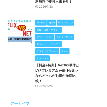
料無料で乗換出来る件！
2026/7/28
Android
Apple
PC・パソコン
お金・決済・ポイント
アプリ・ソフト
インターネット
ガジェット・デジモノ
サブスクリプション
スマホ
タブレット
【料金&特典】Netflix単体と
LYPプレミアム with Netflix
ならどっちがお得か徹底比
較！
2026/7/24
アーカイブ