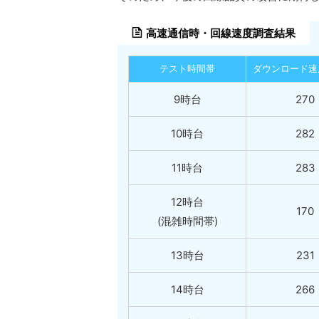
高速通信時・回線速度調査結果
テスト時間帯
ダウンロード速度
9時台
270
10時台
282
11時台
283
12時台
170
(混雑時間帯)
13時台
231
14時台
266