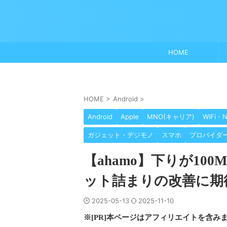
HOME
HOME
>
Android
>
Android
Apple
MNO(キャリア)
WiFi・
ガジェット・デジモノ
スマホ
プロバイダ
【ahamo】下りが10
ット詰まりの改善に期
2025-05-13
2025-11-10
※[PR]本ページはアフィリエイトを含み