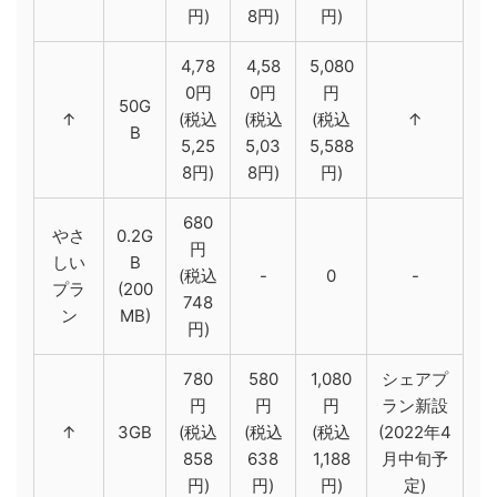
円)
8円)
円)
4,78
4,58
5,080
0円
0円
円
50G
↑
(税込
(税込
(税込
↑
B
5,25
5,03
5,588
8円)
8円)
円)
680
やさ
0.2G
円
しい
B
(税込
-
0
-
プラ
(200
748
ン
MB)
円)
780
580
1,080
シェアプ
円
円
円
ラン新設
↑
3GB
(税込
(税込
(税込
(2022年4
858
638
1,188
月中旬予
円)
円)
円)
定)