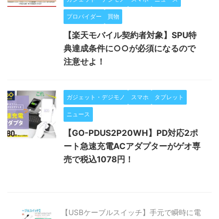
プロバイダー
買物
【楽天モバイル契約者対象】SPU特
典達成条件に○○が必須になるので
注意せよ！
ガジェット・デジモノ
スマホ
タブレット
ニュース
【GO-PDUS2P20WH】PD対応2ポ
ート急速充電ACアダプターがゲオ専
売で税込1078円！
【USBケーブルスイッチ】手元で瞬時に電