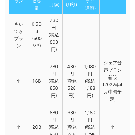
ラン
信容
ラン
(月額)
(月額)
量
(月額)
730
さい
0.5G
円
てき
B
(税込
-
-
-
プラ
(500
803
ン
MB)
円)
シェア音
780
480
1,080
声プラン
円
円
円
新設
↑
1GB
(税込
(税込
(税込
(2022年4
858
528
1,188
月中旬予
円)
円)
円)
定)
880
680
1,180
円
円
円
↑
2GB
(税込
(税込
(税込
↑
968
748
1,298