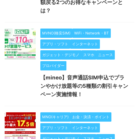
額戻る2つのお得なキャンペーンと
は？
MVNO(格安SIM)
WiFi・Network・BT
アプリ・ソフト
インターネット
ガジェット・デジモノ
スマホ
ニュース
プロバイダー
【mineo】音声通話SIM申込でプラ
ンやかけ放題等の5種類の割引キャン
ペーン実施情報！
MNO(キャリア)
お金・決済・ポイント
アプリ・ソフト
インターネット
ガジェット・デジモノ
スマホ
ニュース