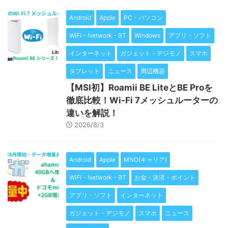
Android
Apple
PC・パソコン
WiFi・Network・BT
Windows
アプリ・ソフト
インターネット
ガジェット・デジモノ
スマホ
タブレット
ニュース
周辺機器
【MSI初】Roamii BE LiteとBE Proを
徹底比較！Wi-Fi 7メッシュルーターの
違いを解説！
2026/8/3
Android
Apple
MNO(キャリア)
WiFi・Network・BT
お金・決済・ポイント
アプリ・ソフト
インターネット
ガジェット・デジモノ
スマホ
ニュース