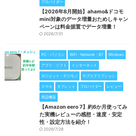
プロバイダー
【2026年8月開始】ahamo&ドコモ
mini対象のデータ増量おためしキャン
ペーンは料金据置でデータ増量！
2026/7/31
PC・パソコン
WiFi・Network・BT
Windows
アプリ・ソフト
インターネット
ガジェット・デジモノ
サブスクリプション
スマホ
タブレット
プロバイダー
レビュー
周辺機器
【Amazon eero 7】約6か月使ってみ
た実機レビューの感想・速度・安定
性・設定方法を紹介！
2026/7/28