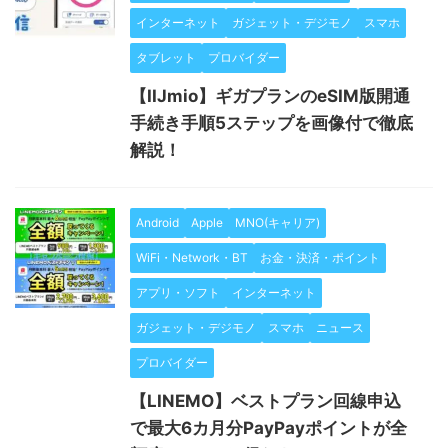
インターネット
ガジェット・デジモノ
スマホ
タブレット
プロバイダー
【IIJmio】ギガプランのeSIM版開通
手続き手順5ステップを画像付で徹底
解説！
Android
Apple
MNO(キャリア)
WiFi・Network・BT
お金・決済・ポイント
アプリ・ソフト
インターネット
ガジェット・デジモノ
スマホ
ニュース
プロバイダー
【LINEMO】ベストプラン回線申込
で最大6カ月分PayPayポイントが全