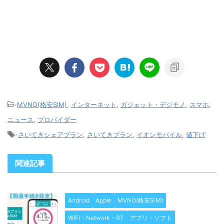
-
MVNO(格安SIM)
,
インターネット
,
ガジェット・デジモノ
,
スマホ
,
ニュース
,
プロバイダー
-
さいてきシェアプラン
,
さいてきプラン
,
イオンモバイル
,
値下げ
関連記事
Android
Apple
MVNO(格安SIM)
WiFi・Network・BT
アプリ・ソフト