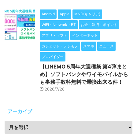
Android
Apple
MNO(キャリア)
WiFi・Network・BT
お金・決済・ポイント
アプリ・ソフト
インターネット
ガジェット・デジモノ
スマホ
ニュース
プロバイダー
【LINEMO 5周年大週穫祭 第4弾まと
め】ソフトバンクやワイモバイルから
も事務手数料無料で乗換出来る件！
2026/7/28
アーカイブ