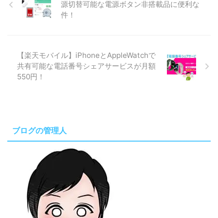
源切替可能な電源ボタン非搭載品に便利な
件！
【楽天モバイル】iPhoneとAppleWatchで
共有可能な電話番号シェアサービスが月額
550円！
ブログの管理人