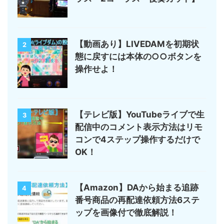
【動画あり】LIVEDAMを初期状
2
態に戻すには本体の○○ボタンを
操作せよ！
【テレビ版】YouTubeライブで生
3
配信中のコメント表示方法はリモ
コンで4ステップ操作するだけで
OK！
【Amazon】DAから始まる追跡
4
番号商品の再配達依頼方法6ステ
ップを画像付で徹底解説！