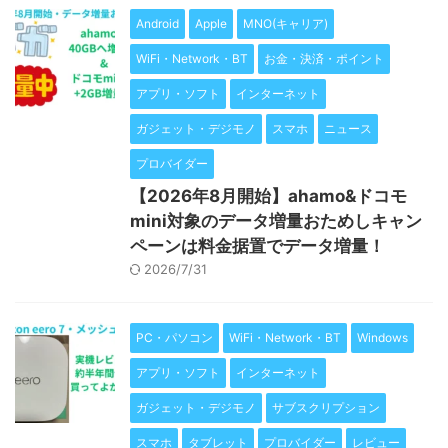
Android
Apple
MNO(キャリア)
WiFi・Network・BT
お金・決済・ポイント
アプリ・ソフト
インターネット
ガジェット・デジモノ
スマホ
ニュース
プロバイダー
【2026年8月開始】ahamo&ドコモ
mini対象のデータ増量おためしキャン
ペーンは料金据置でデータ増量！
2026/7/31
PC・パソコン
WiFi・Network・BT
Windows
アプリ・ソフト
インターネット
ガジェット・デジモノ
サブスクリプション
スマホ
タブレット
プロバイダー
レビュー