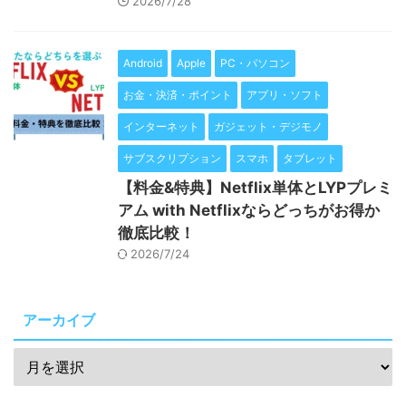
2026/7/28
Android
Apple
PC・パソコン
お金・決済・ポイント
アプリ・ソフト
インターネット
ガジェット・デジモノ
サブスクリプション
スマホ
タブレット
【料金&特典】Netflix単体とLYPプレミ
アム with Netflixならどっちがお得か
徹底比較！
2026/7/24
アーカイブ