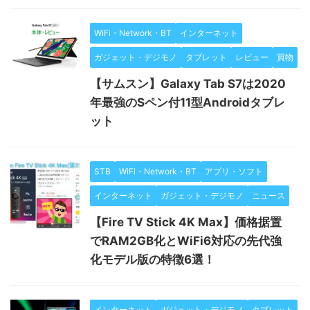
WiFi・Network・BT
インターネット
ガジェット・デジモノ
タブレット
レビュー
買物
【サムスン】Galaxy Tab S7は2020
年最強のSペン付11型Androidタブレ
ット
STB
WiFi・Network・BT
アプリ・ソフト
インターネット
ガジェット・デジモノ
ニュース
【Fire TV Stick 4K Max】価格据置
でRAM2GB化とWiFi6対応の先代強
化モデル版の特徴6選！
インターネット
ガジェット・デジモノ
タブレット