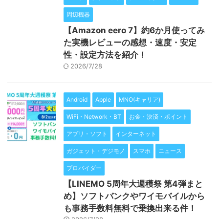
周辺機器
【Amazon eero 7】約6か月使ってみ
た実機レビューの感想・速度・安定
性・設定方法を紹介！
2026/7/28
Android
Apple
MNO(キャリア)
WiFi・Network・BT
お金・決済・ポイント
アプリ・ソフト
インターネット
ガジェット・デジモノ
スマホ
ニュース
プロバイダー
【LINEMO 5周年大週穫祭 第4弾まと
め】ソフトバンクやワイモバイルから
も事務手数料無料で乗換出来る件！