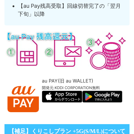
【au Pay残高受取】回線切替完了の「翌月
下旬」以降
au PAY(旧 au WALLET)
開発元:
KDDI CORPORATION
無料
【補足】くりこしプラン +5G(S/M/L)について