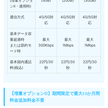
(増量オプショ
(5GB)
(20GB)
(30GB)
ンII・適用時)
通信方式
4G/5G対
4G/5G対
4G/5G対
応
応
応
基本データ容
量超過時
最大
最大
最大
または節約モ
300Kbps
1Mbps
1Mbps
ード時
基本国内通話
22円/30
22円/30
22円/30
料(税込)
秒
秒
秒
【増量オプションII】期間限定で最大13か月間
料金追加料金不要