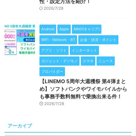
性・設定方法を紹介！
2026/7/28
Android
Apple
MNO(キャリア)
WiFi・Network・BT
お金・決済・ポイント
アプリ・ソフト
インターネット
ガジェット・デジモノ
スマホ
ニュース
プロバイダー
【LINEMO 5周年大週穫祭 第4弾まと
め】ソフトバンクやワイモバイルから
も事務手数料無料で乗換出来る件！
2026/7/28
アーカイブ