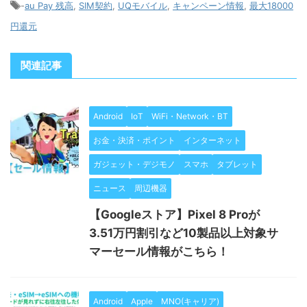
-
au Pay 残高
,
SIM契約
,
UQモバイル
,
キャンペーン情報
,
最大18000
円還元
関連記事
Android
IoT
WiFi・Network・BT
お金・決済・ポイント
インターネット
ガジェット・デジモノ
スマホ
タブレット
ニュース
周辺機器
【Googleストア】Pixel 8 Proが
3.51万円割引など10製品以上対象サ
マーセール情報がこちら！
Android
Apple
MNO(キャリア)