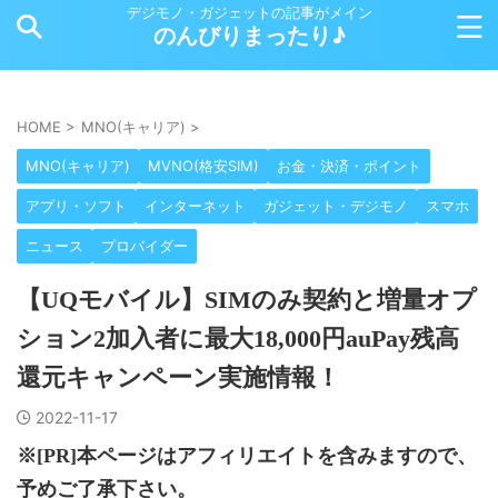
デジモノ・ガジェットの記事がメイン
のんびりまったり♪
HOME
>
MNO(キャリア)
>
MNO(キャリア)
MVNO(格安SIM)
お金・決済・ポイント
アプリ・ソフト
インターネット
ガジェット・デジモノ
スマホ
ニュース
プロバイダー
【UQモバイル】SIMのみ契約と増量オプ
ション2加入者に最大18,000円auPay残高
還元キャンペーン実施情報！
2022-11-17
※[PR]本ページはアフィリエイトを含みますので、
予めご了承下さい。