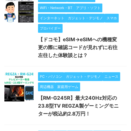
WiFi・Network・BT
アプリ・ソフト
インターネット
ガジェット・デジモノ
スマホ
プロバイダー
【ドコモ】eSIM→eSIMへの機種変
更の際に確認コードが見れずに右往
左往した体験談とは？
PC・パソコン
ガジェット・デジモノ
ニュース
周辺機器
家庭用ゲーム
【RM-G245R】最大240Hz対応の
23.8型TV REGZA製ゲーミングモニ
ターが税込約2.8万円！