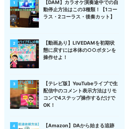
【DAM】カラオケ演奏途中での自
1
動停止方法はこの3種類！【1コー
ラス・2コーラス・後奏カット】
【動画あり】LIVEDAMを初期状
2
態に戻すには本体の○○ボタンを
操作せよ！
【テレビ版】YouTubeライブで生
3
配信中のコメント表示方法はリモ
コンで4ステップ操作するだけで
OK！
【Amazon】DAから始まる追跡
4