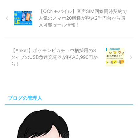
【OCNモバイル】音声SIM回線同時契約で
人気のスマホ20機種が税込2千円台から購
入可能セール情報！
【Anker】ポケモンピカチュウ柄採用の3
タイプのUSB急速充電器が税込3,990円か
ら！
ブログの管理人