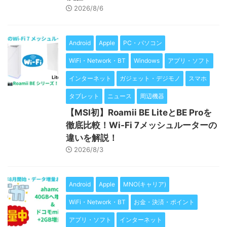
2026/8/6
Android
Apple
PC・パソコン
WiFi・Network・BT
Windows
アプリ・ソフト
インターネット
ガジェット・デジモノ
スマホ
タブレット
ニュース
周辺機器
【MSI初】Roamii BE LiteとBE Proを
徹底比較！Wi-Fi 7メッシュルーターの
違いを解説！
2026/8/3
Android
Apple
MNO(キャリア)
WiFi・Network・BT
お金・決済・ポイント
アプリ・ソフト
インターネット