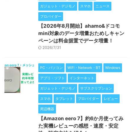
ガジェット・デジモノ
スマホ
ニュース
プロバイダー
【2026年8月開始】ahamo&ドコモ
mini対象のデータ増量おためしキャン
ペーンは料金据置でデータ増量！
2026/7/31
PC・パソコン
WiFi・Network・BT
Windows
アプリ・ソフト
インターネット
ガジェット・デジモノ
サブスクリプション
スマホ
タブレット
プロバイダー
レビュー
周辺機器
【Amazon eero 7】約6か月使ってみ
た実機レビューの感想・速度・安定