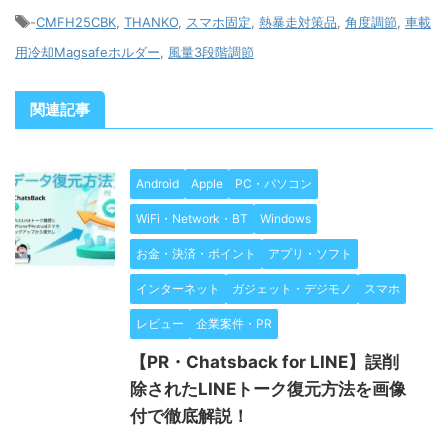
-
CMFH25CBK
,
THANKO
,
スマホ固定
,
熱暴走対策品
,
角度調節
,
車載
用冷却Magsafeホルダー
,
風量3段階調節
関連記事
Android
Apple
PC・パソコン
WiFi・Network・BT
Windows
お金・決済・ポイント
アプリ・ソフト
インターネット
ガジェット・デジモノ
スマホ
レビュー
企業案件・PR
【PR・Chatsback for LINE】誤削
除されたLINEトーク復元方法を画像
付で徹底解説！