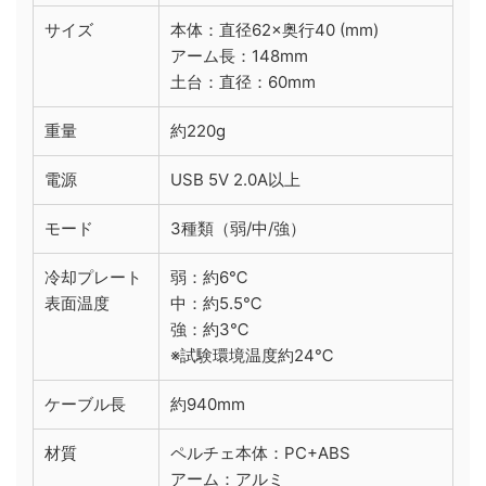
サイズ
本体：直径62×奥行40 (mm)
アーム長：148mm
土台：直径：60mm
重量
約220g
電源
USB 5V 2.0A以上
モード
3種類（弱/中/強）
冷却プレート
弱：約6℃
表面温度
中：約5.5℃
強：約3℃
※試験環境温度約24℃
ケーブル長
約940mm
材質
ペルチェ本体：PC+ABS
アーム：アルミ