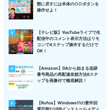
態に戻すには本体の○○ボタンを
操作せよ！
【テレビ版】YouTubeライブで生
3
配信中のコメント表示方法はリモ
コンで4ステップ操作するだけで
OK！
【Amazon】DAから始まる追跡
4
番号商品の再配達依頼方法6ステ
ップを画像付で徹底解説！
【Rufus】Windows11の要件回
5
避可能なUSBインストールメディ