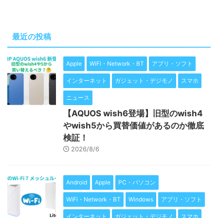
最近の投稿
Apple
WiFi・Network・BT
アプリ・ソフト
インターネット
ガジェット・デジモノ
スマホ
ニュース
【AQUOS wish6登場】旧型のwish4
やwish5から買替価値があるのか徹底
検証！
2026/8/6
Android
Apple
PC・パソコン
WiFi・Network・BT
Windows
アプリ・ソフト
インターネット
ガジェット・デジモノ
スマホ