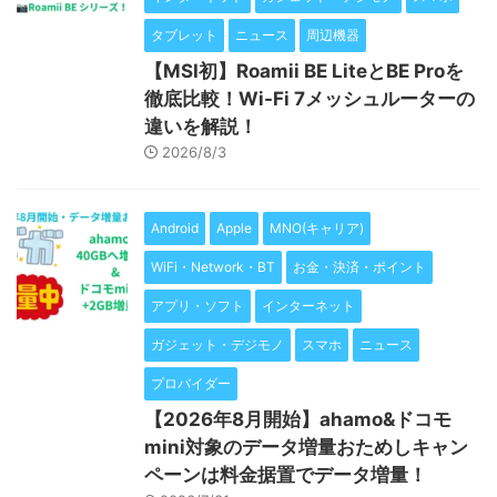
タブレット
ニュース
周辺機器
【MSI初】Roamii BE LiteとBE Proを
徹底比較！Wi-Fi 7メッシュルーターの
違いを解説！
2026/8/3
Android
Apple
MNO(キャリア)
WiFi・Network・BT
お金・決済・ポイント
アプリ・ソフト
インターネット
ガジェット・デジモノ
スマホ
ニュース
プロバイダー
【2026年8月開始】ahamo&ドコモ
mini対象のデータ増量おためしキャン
ペーンは料金据置でデータ増量！