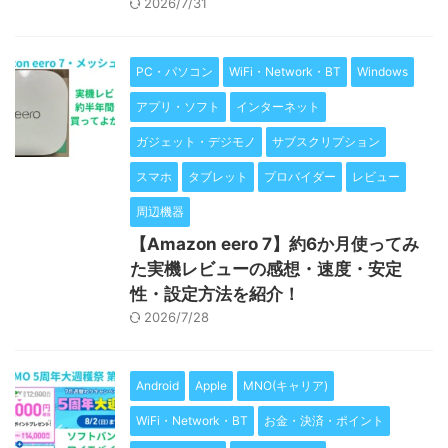
2026/7/31
PC・パソコン
WiFi・Network・BT
Windows
アプリ・ソフト
インターネット
ガジェット・デジモノ
サブスクリプション
スマホ
タブレット
プロバイダー
レビュー
周辺機器
【Amazon eero 7】約6か月使ってみ
た実機レビューの感想・速度・安定
性・設定方法を紹介！
2026/7/28
Android
Apple
MNO(キャリア)
WiFi・Network・BT
お金・決済・ポイント