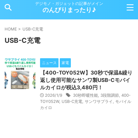
デジモノ・ガジェットの記事がメイン
のんびりまったり♪
HOME
>
USB-C充電
USB-C充電
ニュース
家電
【400-TOY052W】30秒で保温&繰り
返し使用可能なサンワ製USB-Cモバイ
ルカイロが税込3,480円！
2026/1/9
30秒即暖性能
,
3段階調節
,
400-
TOY052W
,
USB-C充電
,
サンワサプライ
,
モバイル
カイロ