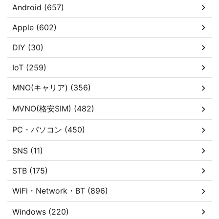
Android (657)
Apple (602)
DIY (30)
IoT (259)
MNO(キャリア) (356)
MVNO(格安SIM) (482)
PC・パソコン (450)
SNS (11)
STB (175)
WiFi・Network・BT (896)
Windows (220)