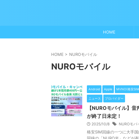
HOME
HOME
>
NUROモバイル
NUROモバイル
Android
Apple
MVNO(格安SIM
ニュース
プロバイダー
【NUROモバイル】音
が終了日未定！
2025/10/8
NUROモバ
格安SIM回線の一つに大手
回線の「NURO光」などが