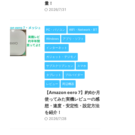
量！
2026/7/31
PC・パソコン
WiFi・Network・BT
Windows
アプリ・ソフト
インターネット
ガジェット・デジモノ
サブスクリプション
スマホ
タブレット
プロバイダー
レビュー
周辺機器
【Amazon eero 7】約6か月
使ってみた実機レビューの感
想・速度・安定性・設定方法
を紹介！
2026/7/28