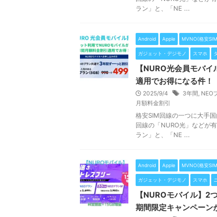
ラン」と、「NE ...
Android
Apple
MVNO(格安SIM
ガジェット・デジモノ
スマホ
【NURO光会員モバイ
適用でお得になる件！
2025/9/4
3年間
,
NEO
月額料金割引
格安SIM回線の一つに大手
回線の「NURO光」などが
ラン」と、「NE ...
Android
Apple
MVNO(格安SIM
ガジェット・デジモノ
スマホ
【NUROモバイル】2
期間限定キャンペーン