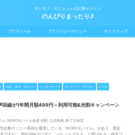
デジモノ・ガジェットの記事がメイン
のんびりまったり♪
プロフィール
プライバシーポリシー
サイトマップ
)
お金・決済・ポイント
インターネット
ガジェット・デジモノ
スマホ
声回線が1年間月額499円～利用可能&光割キャンペーン
イル
,
NUROモバイル会員 光割
,
公式特典
,
終了日未定
国内企業のソニー系列が運用している「NUROモバイル」があり、固定
有名ですね。 同社回線では主に「バリュープラス」と呼ばれる「格安プ