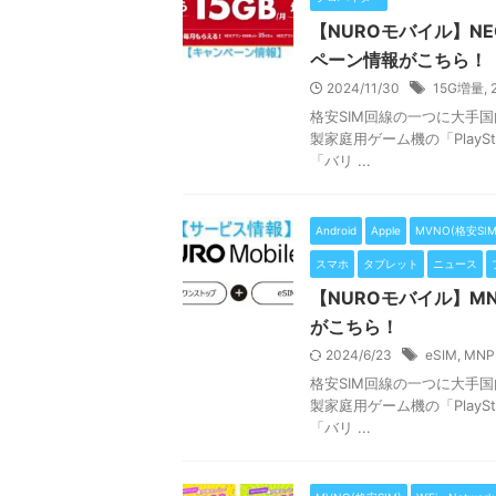
【NUROモバイル】N
ペーン情報がこちら！
2024/11/30
15G増量
,
格安SIM回線の一つに大手
製家庭用ゲーム機の「PlayS
「バリ ...
Android
Apple
MVNO(格安SIM
スマホ
タブレット
ニュース
【NUROモバイル】M
がこちら！
2024/6/23
eSIM
,
MN
格安SIM回線の一つに大手
製家庭用ゲーム機の「PlayS
「バリ ...