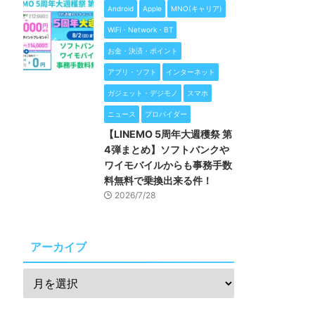
Android
Apple
MNO(キャリア)
WiFi・Network・BT
お金・決済・ポイント
アプリ・ソフト
インターネット
ガジェット・デジモノ
スマホ
ニュース
プロバイダー
【LINEMO 5周年大週穫祭 第
4弾まとめ】ソフトバンクや
ワイモバイルからも事務手数
料無料で乗換出来る件！
2026/7/28
アーカイブ