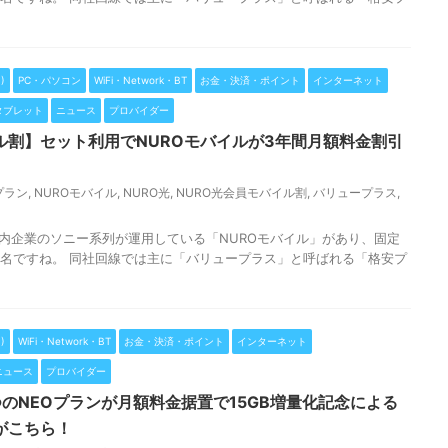
)
PC・パソコン
WiFi・Network・BT
お金・決済・ポイント
インターネット
タブレット
ニュース
プロバイダー
ル割】セット利用でNUROモバイルが3年間月額料金割引
プラン
,
NUROモバイル
,
NURO光
,
NURO光会員モバイル割
,
バリュープラス
,
国内企業のソニー系列が運用している「NUROモバイル」があり、固定
有名ですね。 同社回線では主に「バリュープラス」と呼ばれる「格安プ
)
WiFi・Network・BT
お金・決済・ポイント
インターネット
ニュース
プロバイダー
つのNEOプランが月額料金据置で15GB増量化記念による
がこちら！