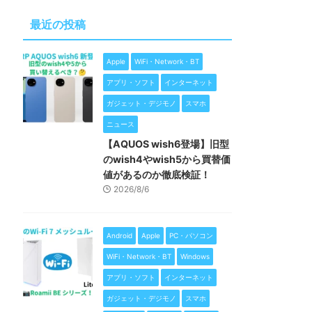
最近の投稿
Apple
WiFi・Network・BT
アプリ・ソフト
インターネット
ガジェット・デジモノ
スマホ
ニュース
【AQUOS wish6登場】旧型
のwish4やwish5から買替価
値があるのか徹底検証！
2026/8/6
Android
Apple
PC・パソコン
WiFi・Network・BT
Windows
アプリ・ソフト
インターネット
ガジェット・デジモノ
スマホ