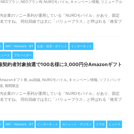
,
NEOプラン
,
NEOプランW
,
NUROモバイル
,
キャンペーン情報
,
リニューアル
国内企業のソニー系列が運用している「NUROモバイル」があり、固定
有名ですね。 同社回線では主に「バリュープラス」と呼ばれる「格安プ
)
WiFi・Network・BT
お金・決済・ポイント
インターネット
ニュース
プロバイダー
契約者対象抽選で100名様に3,000円分Amazonギフト
Amazonギフト券
,
au回線
,
NUROモバイル
,
キャンペーン情報
,
ソフトバンク
様
,
期間限定
国内企業のソニー系列が運用している「NUROモバイル」があり、固定
有名ですね。 同社回線では主に「バリュープラス」と呼ばれる「格安プ
)
WiFi・Network・BT
インターネット
ガジェット・デジモノ
スマホ
ニュース