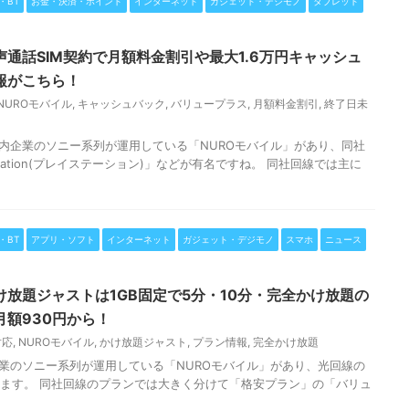
k・BT
お金・決済・ポイント
インターネット
ガジェット・デジモノ
タブレット
声通話SIM契約で月額料金割引や最大1.6万円キャッシュ
報がこちら！
NUROモバイル
,
キャッシュバック
,
バリュープラス
,
月額料金割引
,
終了日未
国内企業のソニー系列が運用している「NUROモバイル」があり、同社
tation(プレイステーション)」などが有名ですね。 同社回線では主に
k・BT
アプリ・ソフト
インターネット
ガジェット・デジモノ
スマホ
ニュース
け放題ジャストは1GB固定で5分・10分・完全かけ放題の
額930円から！
対応
,
NUROモバイル
,
かけ放題ジャスト
,
プラン情報
,
完全かけ放題
企業のソニー系列が運用している「NUROモバイル」があり、光回線の
います。 同社回線のプランでは大きく分けて「格安プラン」の「バリュ