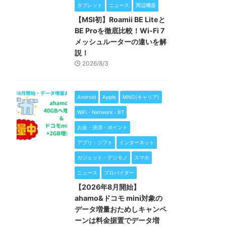
タブレット
ニュース
周辺機器
【MSI初】Roamii BE Liteと
BE Proを徹底比較！Wi-Fi 7
メッシュルーターの違いを解
説！
2026/8/3
Android
Apple
MNO(キャリア)
WiFi・Network・BT
お金・決済・ポイント
アプリ・ソフト
インターネット
ガジェット・デジモノ
スマホ
ニュース
プロバイダー
【2026年8月開始】
ahamo&ドコモ mini対象の
データ増量おためしキャンペ
ーンは料金据置でデータ増