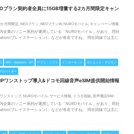
EOプラン契約者全員に15GB増量する2カ月間限定キャン
2か月間限定
,
NEOプラン
,
NEOプランW
,
NUROモバイル
,
キャンペーン情報
国内企業のソニー系列が運用している「NUROモバイル」があり、同社
tation(プレイステーション)」などが有名ですね。 同社回線では主に
)
WiFi・Network・BT
アプリ・ソフト
インターネット
ガジェット・デジモノ
プロバイダー
NPワンストップ導入&ドコモ回線音声eSIM提供開始情報
Pワンストップ
,
NUROモバイル
,
サービス情報
,
ドコモ回線
,
音声通話SIM
国内企業のソニー系列が運用している「NUROモバイル」があり、同社
tation(プレイステーション)」などが有名ですね。 同社回線では主に