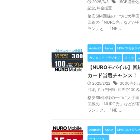
2025/3/3
15GB増量化
記念
,
料金据置
格安SIM回線の一つに大手
回線の「NURO光」などが
ラン」と、「NE ...
Android
Apple
MVNO(格安SIM
ガジェット・デジモノ
スマホ
【NUROモバイル】回線
カード当選チャンス！
2025/2/22
3000円分
,
回線
,
ドコモ回線
,
抽選で100名
格安SIM回線の一つに大手
回線の「NURO光」などが
ラン」と、「NE ...
Android
Apple
MVNO(格安SIM
プロバイダー