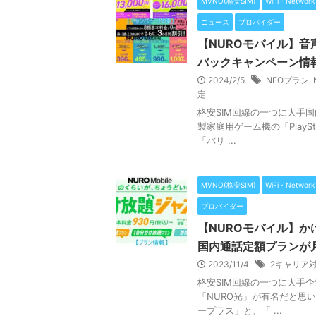
MVNO(格安SIM)
WiFi・Networ
ニュース
プロバイダー
【NUROモバイル】音
バックキャンペーン情
2024/2/5
NEOプラン
,
定
格安SIM回線の一つに大手
製家庭用ゲーム機の「PlayS
「バリ ...
MVNO(格安SIM)
WiFi・Networ
プロバイダー
【NUROモバイル】か
国内通話定額プランが月
2023/11/4
2キャリア
格安SIM回線の一つに大手
「NURO光」が有名だと思
ープラス」と、「 ...