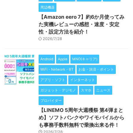
周辺機器
【Amazon eero 7】約6か月使ってみ
た実機レビューの感想・速度・安定
性・設定方法を紹介！
2026/7/28
Android
Apple
MNO(キャリア)
WiFi・Network・BT
お金・決済・ポイント
アプリ・ソフト
インターネット
ガジェット・デジモノ
スマホ
ニュース
プロバイダー
【LINEMO 5周年大週穫祭 第4弾まと
め】ソフトバンクやワイモバイルから
も事務手数料無料で乗換出来る件！
2026/7/28