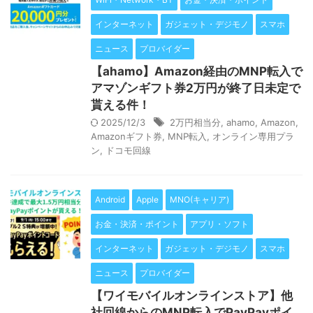
インターネット
ガジェット・デジモノ
スマホ
ニュース
プロバイダー
【ahamo】Amazon経由のMNP転入で
アマゾンギフト券2万円が終了日未定で
貰える件！
2025/12/3
2万円相当分
,
ahamo
,
Amazon
,
Amazonギフト券
,
MNP転入
,
オンライン専用プラ
ン
,
ドコモ回線
Android
Apple
MNO(キャリア)
お金・決済・ポイント
アプリ・ソフト
インターネット
ガジェット・デジモノ
スマホ
ニュース
プロバイダー
【ワイモバイルオンラインストア】他
社回線からのMNP転入でPayPayポイ