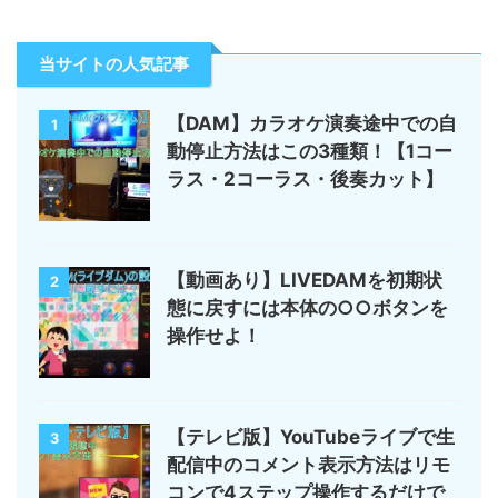
当サイトの人気記事
【DAM】カラオケ演奏途中での自
1
動停止方法はこの3種類！【1コー
ラス・2コーラス・後奏カット】
【動画あり】LIVEDAMを初期状
2
態に戻すには本体の○○ボタンを
操作せよ！
【テレビ版】YouTubeライブで生
3
配信中のコメント表示方法はリモ
コンで4ステップ操作するだけで