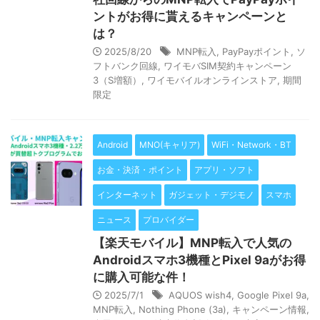
ントがお得に貰えるキャンペーンと
は？
2025/8/20
MNP転入
,
PayPayポイント
,
ソ
フトバンク回線
,
ワイモバSIM契約キャンペーン
3（S増額）
,
ワイモバイルオンラインストア
,
期間
限定
Android
MNO(キャリア)
WiFi・Network・BT
お金・決済・ポイント
アプリ・ソフト
インターネット
ガジェット・デジモノ
スマホ
ニュース
プロバイダー
【楽天モバイル】MNP転入で人気の
Androidスマホ3機種とPixel 9aがお得
に購入可能な件！
2025/7/1
AQUOS wish4
,
Google Pixel 9a
,
MNP転入
,
Nothing Phone (3a)
,
キャンペーン情報
,