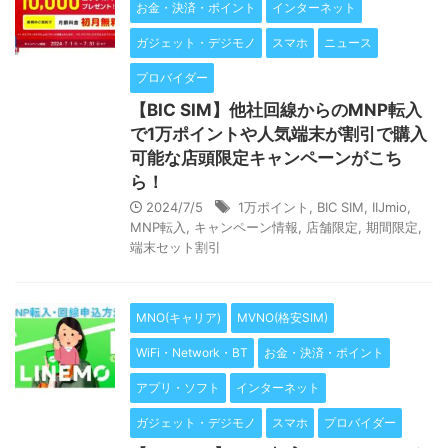
お金・決済・ポイント
インターネット
ガジェット・デジモノ
スマホ
ニュース
プロバイダー
【BIC SIM】他社回線からのMNP転入
で1万ポイントや人気端末が割引で購入
可能な店頭限定キャンペーンがこち
ら！
2024/7/5
1万ポイント
,
BIC SIM
,
IIJmio
,
MNP転入
,
キャンペーン情報
,
店舗限定
,
期間限定
,
端末セット割引
MNO(キャリア)
MVNO(格安SIM)
WiFi・Network・BT
お金・決済・ポイント
アプリ・ソフト
インターネット
ガジェット・デジモノ
スマホ
プロバイダー