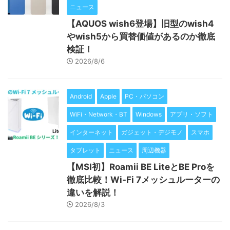
ニュース
【AQUOS wish6登場】旧型のwish4
やwish5から買替価値があるのか徹底
検証！
2026/8/6
Android
Apple
PC・パソコン
WiFi・Network・BT
Windows
アプリ・ソフト
インターネット
ガジェット・デジモノ
スマホ
タブレット
ニュース
周辺機器
【MSI初】Roamii BE LiteとBE Proを
徹底比較！Wi-Fi 7メッシュルーターの
違いを解説！
2026/8/3