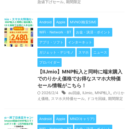
急値下げセール
,
期間限定
Android
Apple
MVNO(格安SIM)
WiFi・Network・BT
お金・決済・ポイント
アプリ・ソフト
インターネット
ガジェット・デジモノ
スマホ
ニュース
プロバイダー
【IIJmio】MNP転入と同時に端末購入
でのりかえ価格でお得なスマホ大特価
セール情報がこちら！
2026/2/4
au回線
,
IIJmio
,
MNP転入
,
のりか
え価格
,
スマホ大特価セール
,
ドコモ回線
,
期間限定
Android
Apple
MNO(キャリア)
WiFi・Network・BT
お金・決済・ポイント