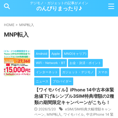
デジモノ・ガジェットの記事がメイン
のんびりまったり♪
HOME
>
MNP転入
MNP転入
Android
Apple
MNO(キャリア)
WiFi・Network・BT
お金・決済・ポイント
インターネット
ガジェット・デジモノ
スマホ
ニュース
プロバイダー
【ワイモバイル】iPhone 14中古本体緊
急値下げ&シンプル3SIM特典増額の2種
類の期間限定キャンペーンがこちら！
2026/5/20
eSIM/SIM特典大幅増額キャン
ペーン
,
MNP転入
,
ワイモバイル
,
中古iPhone 14 緊