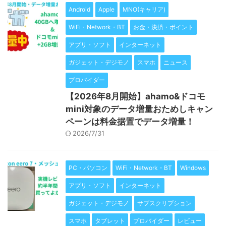
Android
Apple
MNO(キャリア)
WiFi・Network・BT
お金・決済・ポイント
アプリ・ソフト
インターネット
ガジェット・デジモノ
スマホ
ニュース
プロバイダー
【2026年8月開始】ahamo&ドコモ
mini対象のデータ増量おためしキャン
ペーンは料金据置でデータ増量！
2026/7/31
PC・パソコン
WiFi・Network・BT
Windows
アプリ・ソフト
インターネット
ガジェット・デジモノ
サブスクリプション
スマホ
タブレット
プロバイダー
レビュー