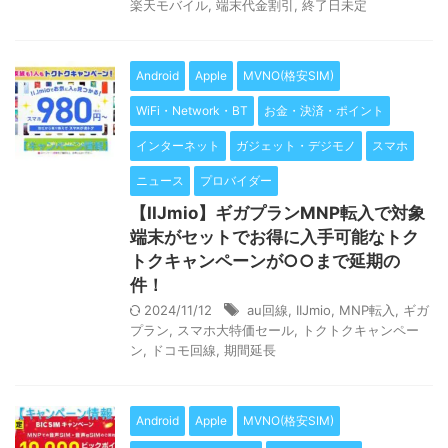
楽天モバイル
,
端末代金割引
,
終了日未定
Android
Apple
MVNO(格安SIM)
WiFi・Network・BT
お金・決済・ポイント
インターネット
ガジェット・デジモノ
スマホ
ニュース
プロバイダー
【IIJmio】ギガプランMNP転入で対象
端末がセットでお得に入手可能なトク
トクキャンペーンが○○まで延期の
件！
2024/11/12
au回線
,
IIJmio
,
MNP転入
,
ギガ
プラン
,
スマホ大特価セール
,
トクトクキャンペー
ン
,
ドコモ回線
,
期間延長
Android
Apple
MVNO(格安SIM)