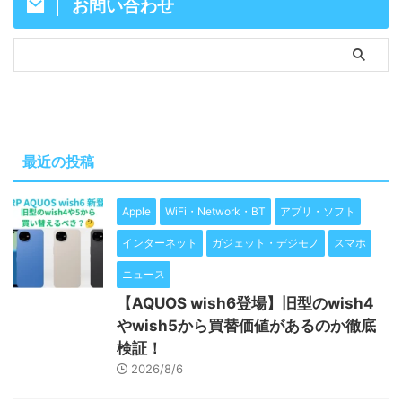
お問い合わせ
最近の投稿
Apple
WiFi・Network・BT
アプリ・ソフト
インターネット
ガジェット・デジモノ
スマホ
ニュース
【AQUOS wish6登場】旧型のwish4
やwish5から買替価値があるのか徹底
検証！
2026/8/6