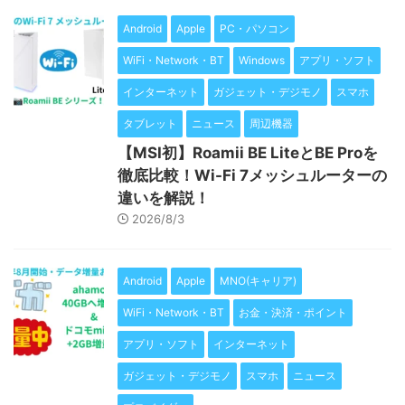
Android
Apple
PC・パソコン
WiFi・Network・BT
Windows
アプリ・ソフト
インターネット
ガジェット・デジモノ
スマホ
タブレット
ニュース
周辺機器
【MSI初】Roamii BE LiteとBE Proを
徹底比較！Wi-Fi 7メッシュルーターの
違いを解説！
2026/8/3
Android
Apple
MNO(キャリア)
WiFi・Network・BT
お金・決済・ポイント
アプリ・ソフト
インターネット
ガジェット・デジモノ
スマホ
ニュース