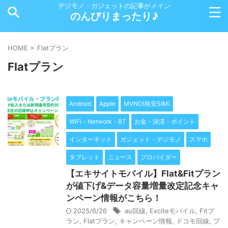
デジモノ・ガジェットの記事がメイン
のんびりまったり♪
HOME
>
Flatプラン
Flatプラン
Android
Apple
MVNO(格安SIM)
WiFi・Network・BT
お金・決済・ポイント
インターネット
ガジェット・デジモノ
スマホ
タブレット
ニュース
プロバイダー
【エキサイトモバイル】Flat&Fitプラン
が値下げ&データ容量増量改定記念キャ
ンペーン情報がこちら！
2025/6/26
au回線
,
Exciteモバイル
,
Fitプ
ラン
,
Flatプラン
,
キャンペーン情報
,
ドコモ回線
,
プ