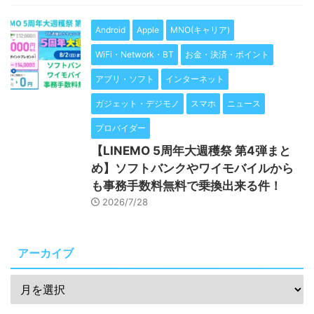
Android
Apple
MNO(キャリア)
WiFi・Network・BT
お金・決済・ポイント
アプリ・ソフト
インターネット
ガジェット・デジモノ
スマホ
ニュース
プロバイダー
【LINEMO 5周年大週穫祭 第4弾まと
め】ソフトバンクやワイモバイルから
も事務手数料無料で乗換出来る件！
2026/7/28
アーカイブ