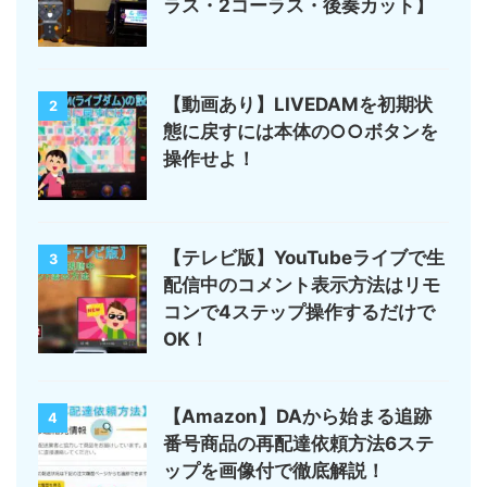
ラス・2コーラス・後奏カット】
【動画あり】LIVEDAMを初期状
2
態に戻すには本体の○○ボタンを
操作せよ！
【テレビ版】YouTubeライブで生
3
配信中のコメント表示方法はリモ
コンで4ステップ操作するだけで
OK！
【Amazon】DAから始まる追跡
4
番号商品の再配達依頼方法6ステ
ップを画像付で徹底解説！