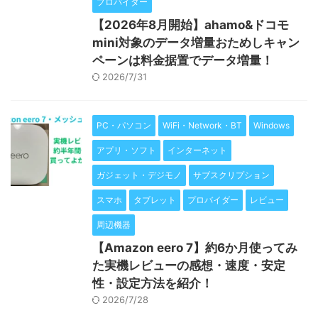
プロバイダー
【2026年8月開始】ahamo&ドコモ
mini対象のデータ増量おためしキャン
ペーンは料金据置でデータ増量！
2026/7/31
PC・パソコン
WiFi・Network・BT
Windows
アプリ・ソフト
インターネット
ガジェット・デジモノ
サブスクリプション
スマホ
タブレット
プロバイダー
レビュー
周辺機器
【Amazon eero 7】約6か月使ってみ
た実機レビューの感想・速度・安定
性・設定方法を紹介！
2026/7/28