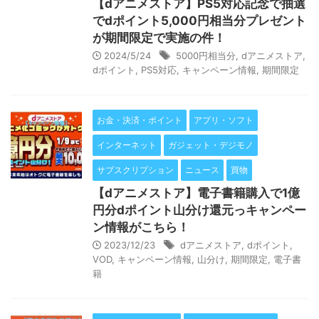
【dアニメストア】PS5対応記念で抽選
でdポイント5,000円相当分プレゼント
が期間限定で実施の件！
2024/5/24
5000円相当分
,
dアニメストア
,
dポイント
,
PS5対応
,
キャンペーン情報
,
期間限定
お金・決済・ポイント
アプリ・ソフト
インターネット
ガジェット・デジモノ
サブスクリプション
ニュース
買物
【dアニメストア】電子書籍購入で1億
円分dポイント山分け還元っキャンペー
ン情報がこちら！
2023/12/23
dアニメストア
,
dポイント
,
VOD
,
キャンペーン情報
,
山分け
,
期間限定
,
電子書
籍