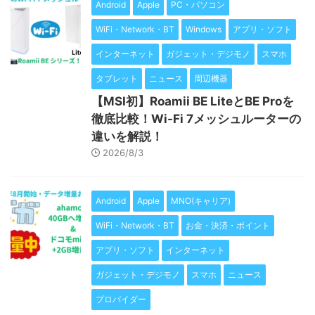
Android
Apple
PC・パソコン
WiFi・Network・BT
Windows
アプリ・ソフト
インターネット
ガジェット・デジモノ
スマホ
タブレット
ニュース
周辺機器
【MSI初】Roamii BE LiteとBE Proを
徹底比較！Wi-Fi 7メッシュルーターの
違いを解説！
2026/8/3
Android
Apple
MNO(キャリア)
WiFi・Network・BT
お金・決済・ポイント
アプリ・ソフト
インターネット
ガジェット・デジモノ
スマホ
ニュース
プロバイダー