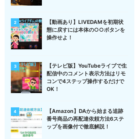
【動画あり】LIVEDAMを初期状
2
態に戻すには本体の○○ボタンを
操作せよ！
【テレビ版】YouTubeライブで生
3
配信中のコメント表示方法はリモ
コンで4ステップ操作するだけで
OK！
【Amazon】DAから始まる追跡
4
番号商品の再配達依頼方法6ステ
ップを画像付で徹底解説！