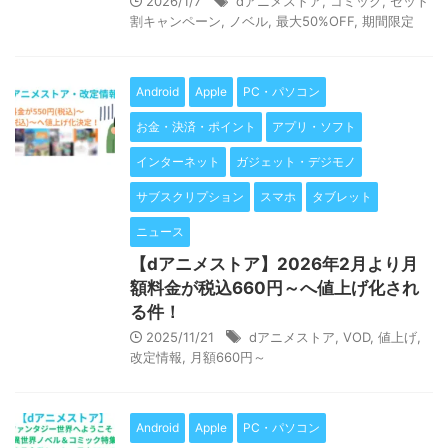
2026/1/7
dアニメストア
,
コミック
,
セット
割キャンペーン
,
ノベル
,
最大50%OFF
,
期間限定
Android
Apple
PC・パソコン
お金・決済・ポイント
アプリ・ソフト
インターネット
ガジェット・デジモノ
サブスクリプション
スマホ
タブレット
ニュース
【dアニメストア】2026年2月より月
額料金が税込660円～へ値上げ化され
る件！
2025/11/21
dアニメストア
,
VOD
,
値上げ
,
改定情報
,
月額660円～
Android
Apple
PC・パソコン