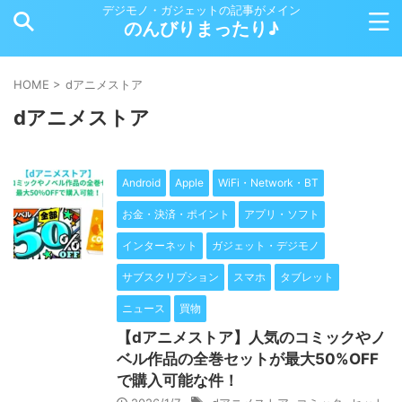
デジモノ・ガジェットの記事がメイン
のんびりまったり♪
HOME
>
dアニメストア
dアニメストア
Android
Apple
WiFi・Network・BT
お金・決済・ポイント
アプリ・ソフト
インターネット
ガジェット・デジモノ
サブスクリプション
スマホ
タブレット
ニュース
買物
【dアニメストア】人気のコミックやノ
ベル作品の全巻セットが最大50%OFF
で購入可能な件！