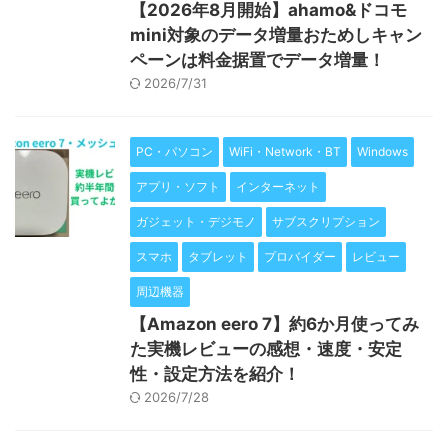
【2026年8月開始】ahamo&ドコモ
mini対象のデータ増量おためしキャン
ペーンは料金据置でデータ増量！
2026/7/31
PC・パソコン
WiFi・Network・BT
Windows
アプリ・ソフト
インターネット
ガジェット・デジモノ
サブスクリプション
スマホ
タブレット
プロバイダー
レビュー
周辺機器
【Amazon eero 7】約6か月使ってみ
た実機レビューの感想・速度・安定
性・設定方法を紹介！
2026/7/28