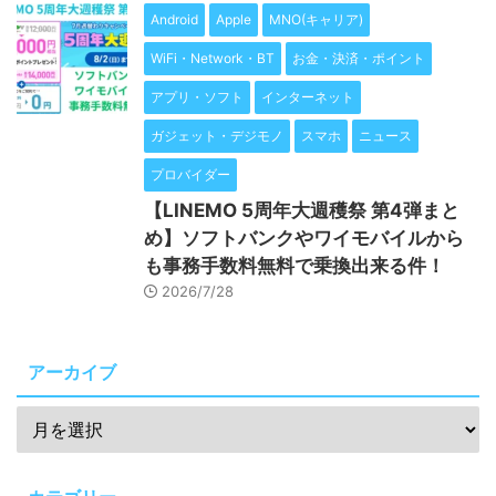
Android
Apple
MNO(キャリア)
WiFi・Network・BT
お金・決済・ポイント
アプリ・ソフト
インターネット
ガジェット・デジモノ
スマホ
ニュース
プロバイダー
【LINEMO 5周年大週穫祭 第4弾まと
め】ソフトバンクやワイモバイルから
も事務手数料無料で乗換出来る件！
2026/7/28
アーカイブ