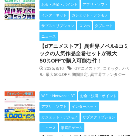
お金・決済・ポイント
アプリ・ソフト
インターネット
ガジェット・デジモノ
サブスクリプション
スマホ
タブレット
ニュース
【dアニメストア】異世界ノベル&コミ
ックの人気作品全巻セットが最大
50%OFFで購入可能な件！
2025/8/16
dアニメストア
,
コミック
,
ノベ
ル
,
最大50%OFF
,
期間限定
,
異世界ファンタジー
WiFi・Network・BT
お金・決済・ポイント
アプリ・ソフト
インターネット
ガジェット・デジモノ
サブスクリプション
ニュース
家庭用ゲーム