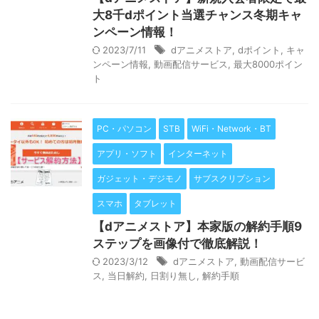
大8千dポイント当選チャンス冬期キャ
ンペーン情報！
2023/7/11
dアニメストア
,
dポイント
,
キャ
ンペーン情報
,
動画配信サービス
,
最大8000ポイン
ト
PC・パソコン
STB
WiFi・Network・BT
アプリ・ソフト
インターネット
ガジェット・デジモノ
サブスクリプション
スマホ
タブレット
【dアニメストア】本家版の解約手順9
ステップを画像付で徹底解説！
2023/3/12
dアニメストア
,
動画配信サービ
ス
,
当日解約
,
日割り無し
,
解約手順