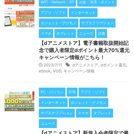
WiFi・Network・BT
お金・決済・ポイント
アプリ・ソフト
インターネット
ガジェット・デジモノ
サブスクリプション
スマホ
タブレット
ニュース
読書
【dアニメストア】電子書籍取扱開始記
念で購入者限定dポイント最大70%還元
キャンペーン情報がこちら！
2023/7/11
dアニメストア
,
dポイント還元
,
ebook
,
VOD
,
キャンペーン情報
PC・パソコン
STB
アプリ・ソフト
インターネット
ガジェット・デジモノ
サブスクリプション
スマホ
タブレット
ニュース
【dアニメストア】新規入会者限定で最