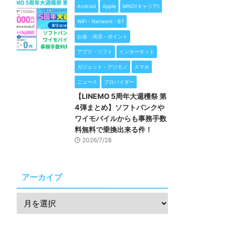
Android
Apple
MNO(キャリア)
WiFi・Network・BT
お金・決済・ポイント
アプリ・ソフト
インターネット
ガジェット・デジモノ
スマホ
ニュース
プロバイダー
【LINEMO 5周年大週穫祭 第
4弾まとめ】ソフトバンクや
ワイモバイルからも事務手数
料無料で乗換出来る件！
2026/7/28
アーカイブ