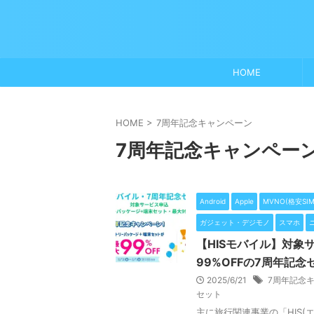
HOME
HOME
>
7周年記念キャンペーン
7周年記念キャンペー
Android
Apple
MVNO(格安SIM
ガジェット・デジモノ
スマホ
【HISモバイル】対象
99%OFFの7周年記
2025/6/21
7周年記念
セット
主に旅行関連事業の「HIS(