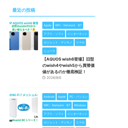
最近の投稿
Apple
WiFi・Network・BT
アプリ・ソフト
インターネット
ガジェット・デジモノ
スマホ
ニュース
【AQUOS wish6登場】旧型
のwish4やwish5から買替価
値があるのか徹底検証！
2026/8/6
Android
Apple
PC・パソコン
WiFi・Network・BT
Windows
アプリ・ソフト
インターネット
ガジェット・デジモノ
スマホ