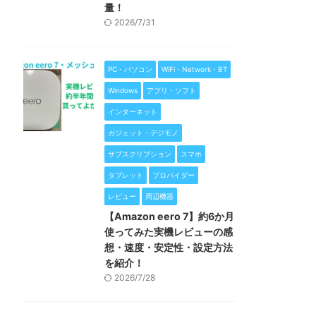
量！
2026/7/31
PC・パソコン
WiFi・Network・BT
Windows
アプリ・ソフト
インターネット
ガジェット・デジモノ
サブスクリプション
スマホ
タブレット
プロバイダー
レビュー
周辺機器
【Amazon eero 7】約6か月
使ってみた実機レビューの感
想・速度・安定性・設定方法
を紹介！
2026/7/28