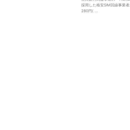
採用した格安SIM回線事業
280円( ...