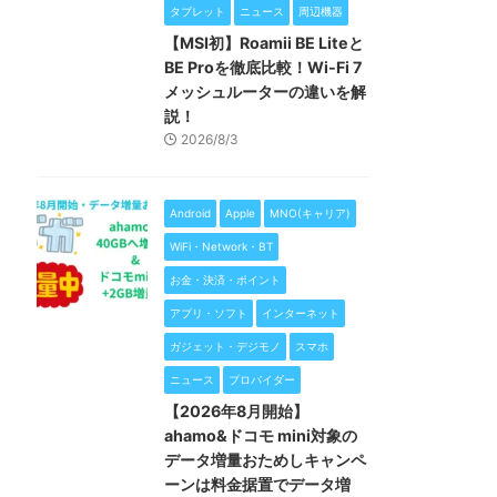
タブレット
ニュース
周辺機器
【MSI初】Roamii BE Liteと
BE Proを徹底比較！Wi-Fi 7
メッシュルーターの違いを解
説！
2026/8/3
Android
Apple
MNO(キャリア)
WiFi・Network・BT
お金・決済・ポイント
アプリ・ソフト
インターネット
ガジェット・デジモノ
スマホ
ニュース
プロバイダー
【2026年8月開始】
ahamo&ドコモ mini対象の
データ増量おためしキャンペ
ーンは料金据置でデータ増