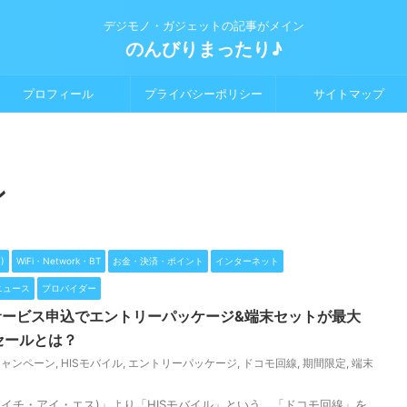
デジモノ・ガジェットの記事がメイン
のんびりまったり♪
プロフィール
プライバシーポリシー
サイトマップ
ン
)
WiFi・Network・BT
お金・決済・ポイント
インターネット
ニュース
プロバイダー
サービス申込でエントリーパッケージ&端末セットが最大
念セールとは？
キャンペーン
,
HISモバイル
,
エントリーパッケージ
,
ドコモ回線
,
期間限定
,
端末
エイチ・アイ・エス)」より「HISモバイル」という、「ドコモ回線」を