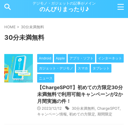
デジモノ・ガジェットの記事がメイン
のんびりまったり♪
HOME
>
30分未満無料
30分未満無料
Android
Apple
アプリ・ソフト
インターネット
ガジェット・デジモノ
スマホ
タブレット
ニュース
【ChargeSPOT】初めての方限定30分
未満無料で利用可能キャンペーンが2か
月間実施の件！
2023/12/12
30分未満無料
,
ChargeSPOT
,
キャンペーン情報
,
初めての方限定
,
期間限定