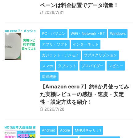
ペーンは料金据置でデータ増量！
2026/7/31
PC・パソコン
WiFi・Network・BT
Windows
アプリ・ソフト
インターネット
ガジェット・デジモノ
サブスクリプション
スマホ
タブレット
プロバイダー
レビュー
周辺機器
【Amazon eero 7】約6か月使ってみ
た実機レビューの感想・速度・安定
性・設定方法を紹介！
2026/7/28
Android
Apple
MNO(キャリア)