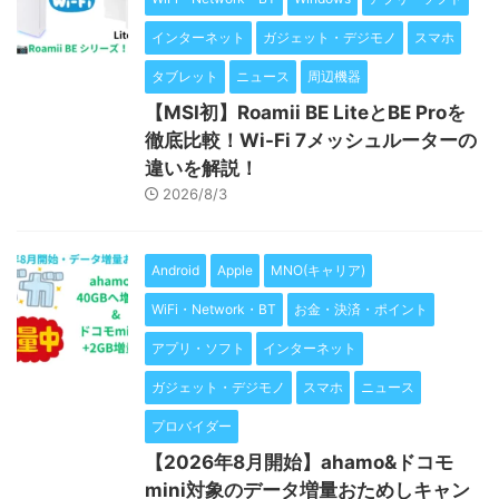
インターネット
ガジェット・デジモノ
スマホ
タブレット
ニュース
周辺機器
【MSI初】Roamii BE LiteとBE Proを
徹底比較！Wi-Fi 7メッシュルーターの
違いを解説！
2026/8/3
Android
Apple
MNO(キャリア)
WiFi・Network・BT
お金・決済・ポイント
アプリ・ソフト
インターネット
ガジェット・デジモノ
スマホ
ニュース
プロバイダー
【2026年8月開始】ahamo&ドコモ
mini対象のデータ増量おためしキャン