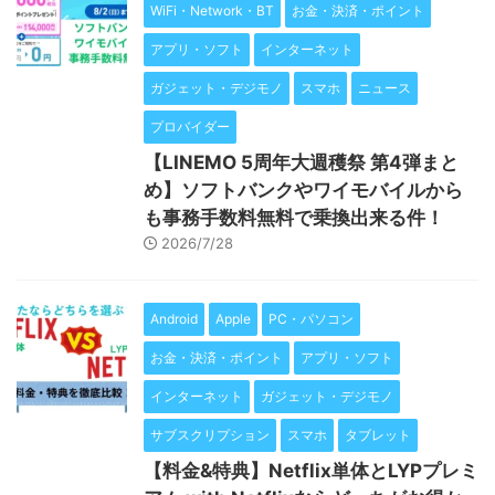
WiFi・Network・BT
お金・決済・ポイント
アプリ・ソフト
インターネット
ガジェット・デジモノ
スマホ
ニュース
プロバイダー
【LINEMO 5周年大週穫祭 第4弾まと
め】ソフトバンクやワイモバイルから
も事務手数料無料で乗換出来る件！
2026/7/28
Android
Apple
PC・パソコン
お金・決済・ポイント
アプリ・ソフト
インターネット
ガジェット・デジモノ
サブスクリプション
スマホ
タブレット
【料金&特典】Netflix単体とLYPプレミ