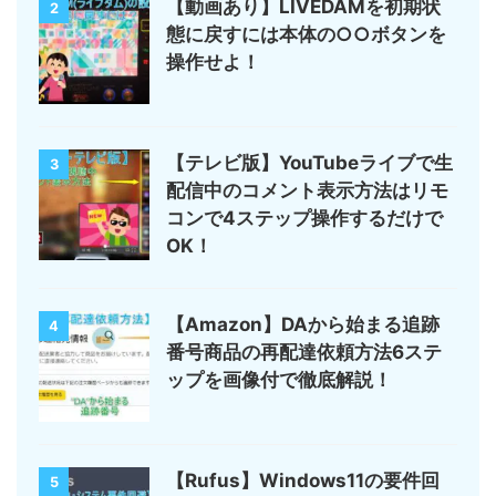
【動画あり】LIVEDAMを初期状
2
態に戻すには本体の○○ボタンを
操作せよ！
【テレビ版】YouTubeライブで生
3
配信中のコメント表示方法はリモ
コンで4ステップ操作するだけで
OK！
【Amazon】DAから始まる追跡
4
番号商品の再配達依頼方法6ステ
ップを画像付で徹底解説！
【Rufus】Windows11の要件回
5