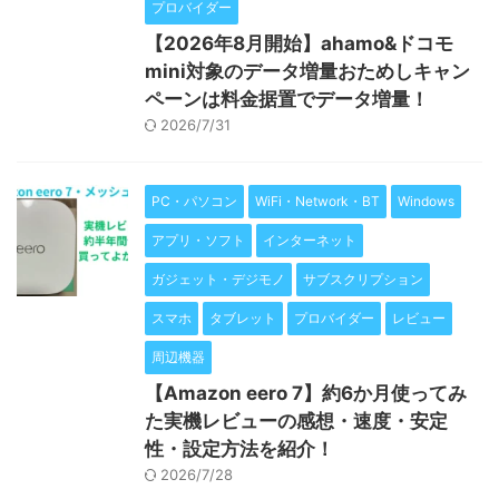
プロバイダー
【2026年8月開始】ahamo&ドコモ
mini対象のデータ増量おためしキャン
ペーンは料金据置でデータ増量！
2026/7/31
PC・パソコン
WiFi・Network・BT
Windows
アプリ・ソフト
インターネット
ガジェット・デジモノ
サブスクリプション
スマホ
タブレット
プロバイダー
レビュー
周辺機器
【Amazon eero 7】約6か月使ってみ
た実機レビューの感想・速度・安定
性・設定方法を紹介！
2026/7/28