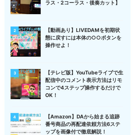
ラス・2コーラス・後奏カット】
【動画あり】LIVEDAMを初期状
2
態に戻すには本体の○○ボタンを
操作せよ！
【テレビ版】YouTubeライブで生
3
配信中のコメント表示方法はリモ
コンで4ステップ操作するだけで
OK！
【Amazon】DAから始まる追跡
4
番号商品の再配達依頼方法6ステ
ップを画像付で徹底解説！