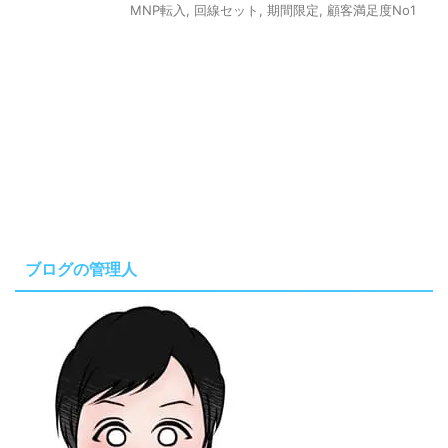
MNP転入
,
回線セット
,
期間限定
,
顧客満足度No1
ブログの管理人