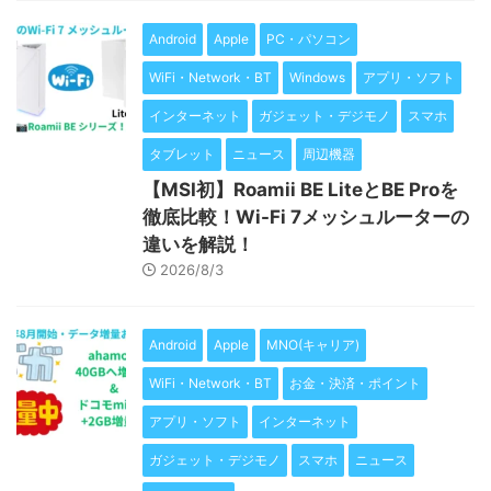
Android
Apple
PC・パソコン
WiFi・Network・BT
Windows
アプリ・ソフト
インターネット
ガジェット・デジモノ
スマホ
タブレット
ニュース
周辺機器
【MSI初】Roamii BE LiteとBE Proを
徹底比較！Wi-Fi 7メッシュルーターの
違いを解説！
2026/8/3
Android
Apple
MNO(キャリア)
WiFi・Network・BT
お金・決済・ポイント
アプリ・ソフト
インターネット
ガジェット・デジモノ
スマホ
ニュース