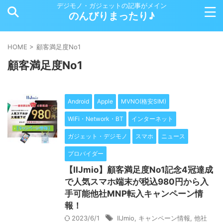
デジモノ・ガジェットの記事がメイン
のんびりまったり♪
HOME
>
顧客満足度No1
顧客満足度No1
Android
Apple
MVNO(格安SIM)
WiFi・Network・BT
インターネット
ガジェット・デジモノ
スマホ
ニュース
プロバイダー
【IIJmio】顧客満足度No1記念4冠達成
で人気スマホ端末が税込980円から入
手可能他社MNP転入キャンペーン情
報！
2023/6/1
IIJmio
,
キャンペーン情報
,
他社