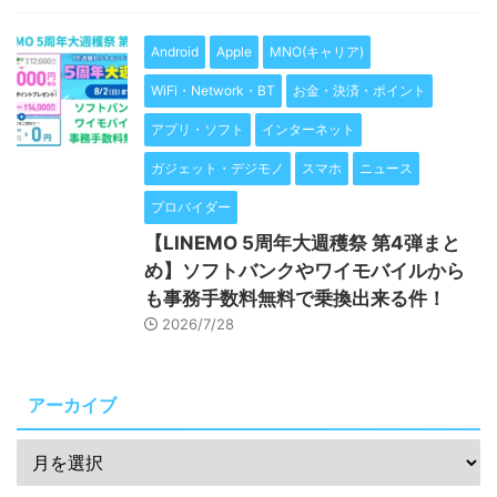
Android
Apple
MNO(キャリア)
WiFi・Network・BT
お金・決済・ポイント
アプリ・ソフト
インターネット
ガジェット・デジモノ
スマホ
ニュース
プロバイダー
【LINEMO 5周年大週穫祭 第4弾まと
め】ソフトバンクやワイモバイルから
も事務手数料無料で乗換出来る件！
2026/7/28
アーカイブ