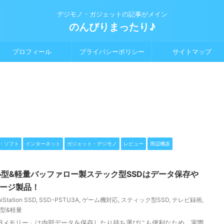
デジモノ・ガジェットの記事がメイン
のんびりまったり♪
プロフィール
プライバシーポリシー
サイトマップ
・ソフト
インターネット
ガジェット・デジモノ
レビュー
周辺機器
】超小型&軽量バッファロー製ステック型SSDはデータ保存や
レージ製品！
iStation SSD
,
SSD-PSTU3A
,
ゲーム機対応
,
スティック型SSD
,
テレビ録画
,
型&軽量
SBメモリー」は内部データを保存したり持ち運びにも便利なため、実際