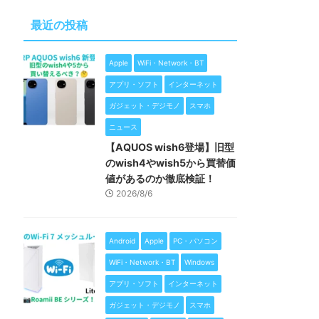
最近の投稿
Apple
WiFi・Network・BT
アプリ・ソフト
インターネット
ガジェット・デジモノ
スマホ
ニュース
【AQUOS wish6登場】旧型
のwish4やwish5から買替価
値があるのか徹底検証！
2026/8/6
Android
Apple
PC・パソコン
WiFi・Network・BT
Windows
アプリ・ソフト
インターネット
ガジェット・デジモノ
スマホ