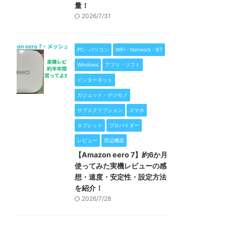
量！
2026/7/31
PC・パソコン
WiFi・Network・BT
Windows
アプリ・ソフト
インターネット
ガジェット・デジモノ
サブスクリプション
スマホ
タブレット
プロバイダー
レビュー
周辺機器
【Amazon eero 7】約6か月
使ってみた実機レビューの感
想・速度・安定性・設定方法
を紹介！
2026/7/28