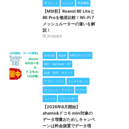
タブレット
ニュース
周辺機器
【MSI初】Roamii BE Liteと
BE Proを徹底比較！Wi-Fi 7
メッシュルーターの違いを解
説！
2026/8/3
Android
Apple
MNO(キャリア)
WiFi・Network・BT
お金・決済・ポイント
アプリ・ソフト
インターネット
ガジェット・デジモノ
スマホ
ニュース
プロバイダー
【2026年8月開始】
ahamo&ドコモ mini対象の
データ増量おためしキャンペ
ーンは料金据置でデータ増