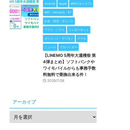
Android
Apple
MNO(キャリア)
WiFi・Network・BT
お金・決済・ポイント
アプリ・ソフト
インターネット
ガジェット・デジモノ
スマホ
ニュース
プロバイダー
【LINEMO 5周年大週穫祭 第
4弾まとめ】ソフトバンクや
ワイモバイルからも事務手数
料無料で乗換出来る件！
2026/7/28
アーカイブ