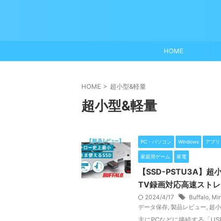
HOME
HOME
>
超小型&軽量
超小型&軽量
PC・パソコン
Windows
アプリ
家庭用ゲーム
家電
【SSD-PSTU3A
TV録画対応高速スト
2024/4/17
Buffalo
,
Min
データ保存
,
製品レビュー
,
超小
主にPCなどに接続する「U