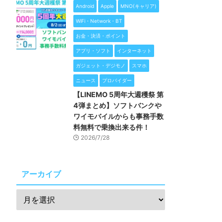
Android
Apple
MNO(キャリア)
WiFi・Network・BT
お金・決済・ポイント
アプリ・ソフト
インターネット
ガジェット・デジモノ
スマホ
ニュース
プロバイダー
【LINEMO 5周年大週穫祭 第
4弾まとめ】ソフトバンクや
ワイモバイルからも事務手数
料無料で乗換出来る件！
2026/7/28
アーカイブ