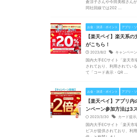
倉涼子さんや今田美桜さんが
同社回線では202 ...
お金・決済・ポイント
アプリ・ソ
【楽天ペイ】楽天系の
がこちら！
2023/8/2
キャンペー
国内大手ECサイト「楽天市
されており、利用されている
て「コード表示・QR ...
お金・決済・ポイント
アプリ・ソ
【楽天ペイ】アプリ内
ンペーン参加方法は3
2023/3/30
カード提示
国内大手ECサイト「楽天市
ビスが提供されており、利用
倍」と称賛しまし ...