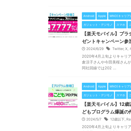
Android
Apple
MNO(キャリア)
ガジェット・デジモノ
スマホ
【楽天モバイル】プラ
ゼントキャンペーン参
2024/6/29
Twitter
,
X
,
2020年4月上旬よりキャ
倉涼子さんや今田美桜さんが
同社回線では202 ...
Android
Apple
MNO(キャリア)
ガジェット・デジモノ
スマホ
【楽天モバイル】12歳
どもプログラム爆誕の
2024/5/7
12歳以下
,
R
2020年4月上旬よりキャ