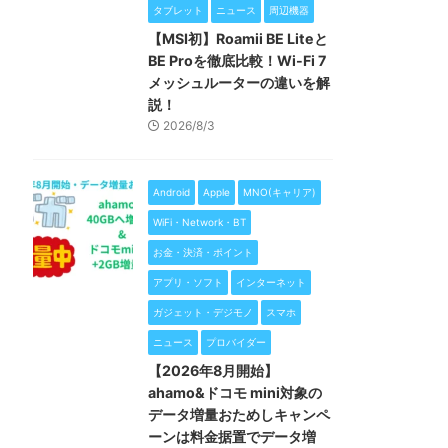
タブレット
ニュース
周辺機器
【MSI初】Roamii BE Liteと
BE Proを徹底比較！Wi-Fi 7
メッシュルーターの違いを解
説！
2026/8/3
Android
Apple
MNO(キャリア)
WiFi・Network・BT
お金・決済・ポイント
アプリ・ソフト
インターネット
ガジェット・デジモノ
スマホ
ニュース
プロバイダー
【2026年8月開始】
ahamo&ドコモ mini対象の
データ増量おためしキャンペ
ーンは料金据置でデータ増