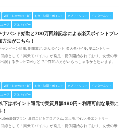
WiFi・Network・BT
お金・決済・ポイント
アプリ・ソフト
インターネット
ニュース
プロバイダー
チナバンド始動と700万回線記念による楽天ポイントプレ
加方法がこちら！
キャンペーン情報
,
期間限定
,
楽天ポイント
,
楽天モバイル
,
要エントリー
リア回線として「楽天モバイル」が発足・提供開始されており、女優の米
出演するテレビCMなどでご存知の方がいらっしゃるかと思います。
WiFi・Network・BT
お金・決済・ポイント
アプリ・ソフト
インターネット
ニュース
プロバイダー
以下はポイント還元で実質月額480円～利用可能な最強こ
件！
akuten最強プラン
,
最強こどもプログラム
,
楽天モバイル
,
要エントリー
リア回線として「楽天モバイル」が発足・提供開始されており、女優の米