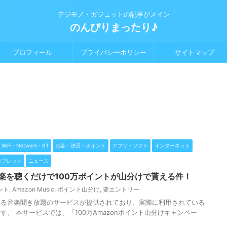
デジモノ・ガジェットの記事がメイン
のんびりまったり♪
プロフィール
プライバシーポリシー
サイトマップ
WiFi・Network・BT
お金・決済・ポイント
アプリ・ソフト
インターネット
タブレット
ニュース
c】音楽を聴くだけで100万ポイントが山分けで貰える件！
ント
,
Amazon Music
,
ポイント山分け
,
要エントリー
と呼ばれる音楽聞き放題のサービスが提供されており、実際に利用されている
。 本サービスでは、「100万Amazonポイント山分けキャンペー