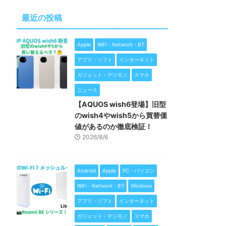
最近の投稿
Apple
WiFi・Network・BT
アプリ・ソフト
インターネット
ガジェット・デジモノ
スマホ
ニュース
【AQUOS wish6登場】旧型
のwish4やwish5から買替価
値があるのか徹底検証！
2026/8/6
Android
Apple
PC・パソコン
WiFi・Network・BT
Windows
アプリ・ソフト
インターネット
ガジェット・デジモノ
スマホ