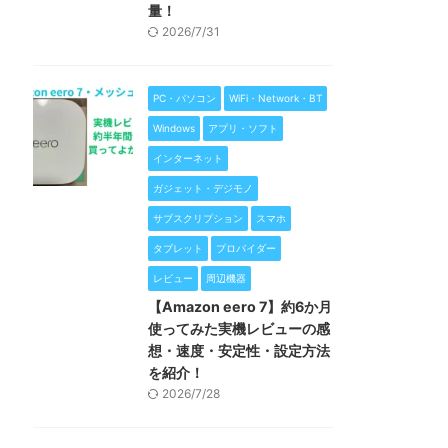
量！
2026/7/31
PC・パソコン
WiFi・Network・BT
Windows
アプリ・ソフト
インターネット
ガジェット・デジモノ
サブスクリプション
スマホ
タブレット
プロバイダー
レビュー
周辺機器
【Amazon eero 7】約6か月
使ってみた実機レビューの感
想・速度・安定性・設定方法
を紹介！
2026/7/28