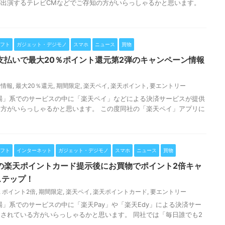
出演するテレビCMなどでご存知の方がいらっしゃるかと思います。
フト
ガジェット・デジモノ
スマホ
ニュース
買物
支払いで最大20％ポイント還元第2弾のキャンペーン情報
ン情報
,
最大20％還元
,
期間限定
,
楽天ペイ
,
楽天ポイント
,
要エントリー
場」系でのサービスの中に「楽天ペイ」などによる決済サービスが提供
方がいらっしゃるかと思います。 この度同社の「楽天ペイ」アプリに
フト
インターネット
ガジェット・デジモノ
スマホ
ニュース
買物
の楽天ポイントカード提示後にお買物でポイント2倍キャ
ステップ！
,
ポイント2倍
,
期間限定
,
楽天ペイ
,
楽天ポイントカード
,
要エントリー
場」系でのサービスの中に「楽天Pay」や「楽天Edy」による決済サー
されている方がいらっしゃるかと思います。 同社では「毎日誰でも2