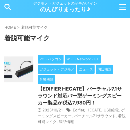
デジモノ・ガジェットの記事がメイン
のんびりまったり♪
HOME
>
着脱可能マイク
着脱可能マイク
PC・パソコン
WiFi・Network・BT
ガジェット・デジモノ
ニュース
周辺機器
音響機器
【EDIFIER HECATE】バーチャル7.1サ
ラウンド対応バー型ゲーミングスピー
カー製品が税込7,980円！
2023/10/21
Edifier
,
HECATE
,
USB給電
,
ゲ
ーミングスピーカー
,
バーチャル7.1サラウンド
,
着脱
可能マイク
,
製品情報