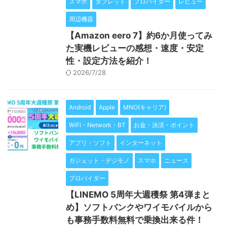
スマホ
タブレット
プロバイダー
レビュー
周辺機器
【Amazon eero 7】約6か月使ってみ
た実機レビューの感想・速度・安定
性・設定方法を紹介！
2026/7/28
Android
Apple
MNO(キャリア)
WiFi・Network・BT
お金・決済・ポイント
アプリ・ソフト
インターネット
ガジェット・デジモノ
スマホ
ニュース
プロバイダー
【LINEMO 5周年大週穫祭 第4弾まと
め】ソフトバンクやワイモバイルから
も事務手数料無料で乗換出来る件！