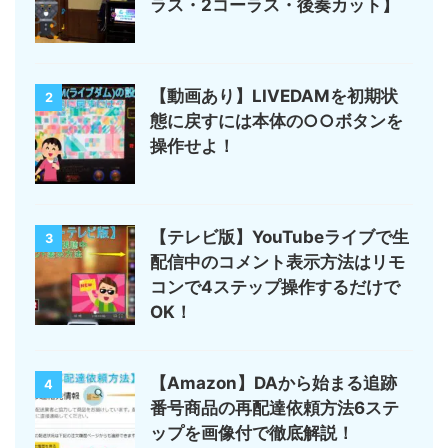
ラス・2コーラス・後奏カット】
【動画あり】LIVEDAMを初期状
2
態に戻すには本体の○○ボタンを
操作せよ！
【テレビ版】YouTubeライブで生
3
配信中のコメント表示方法はリモ
コンで4ステップ操作するだけで
OK！
【Amazon】DAから始まる追跡
4
番号商品の再配達依頼方法6ステ
ップを画像付で徹底解説！