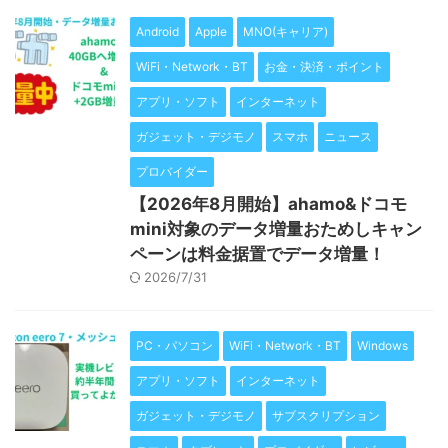
Android
Apple
MNO(キャリア)
WiFi・Network・BT
お金・決済・ポイント
アプリ・ソフト
インターネット
ガジェット・デジモノ
スマホ
ニュース
プロバイダー
【2026年8月開始】ahamo&ドコモ
mini対象のデータ増量おためしキャン
ペーンは料金据置でデータ増量！
2026/7/31
PC・パソコン
WiFi・Network・BT
Windows
アプリ・ソフト
インターネット
ガジェット・デジモノ
サブスクリプション