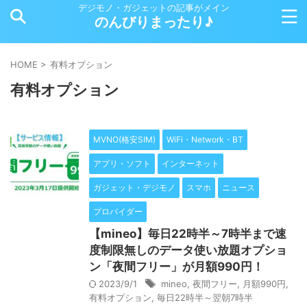
デジモノ・ガジェットの記事がメイン
のんびりまったり♪
HOME
>
有料オプション
有料オプション
MVNO(格安SIM)
WiFi・Network・BT
アプリ・ソフト
インターネット
ガジェット・デジモノ
スマホ
ニュース
プロバイダー
【mineo】毎日22時半～7時半まで速
度制限無しのデータ使い放題オプショ
ン「夜間フリー」が月額990円！
2023/9/1
mineo
,
夜間フリー
,
月額990円
,
有料オプション
,
毎日22時半～翌朝7時半