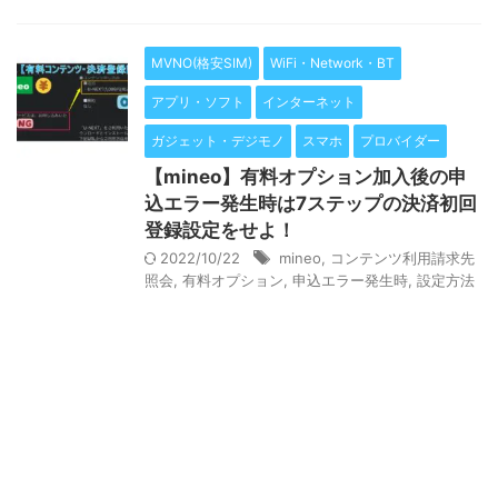
MVNO(格安SIM)
WiFi・Network・BT
アプリ・ソフト
インターネット
ガジェット・デジモノ
スマホ
プロバイダー
【mineo】有料オプション加入後の申
込エラー発生時は7ステップの決済初回
登録設定をせよ！
2022/10/22
mineo
,
コンテンツ利用請求先
照会
,
有料オプション
,
申込エラー発生時
,
設定方法