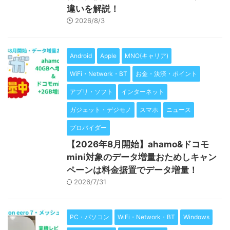
違いを解説！
2026/8/3
Android
Apple
MNO(キャリア)
WiFi・Network・BT
お金・決済・ポイント
アプリ・ソフト
インターネット
ガジェット・デジモノ
スマホ
ニュース
プロバイダー
【2026年8月開始】ahamo&ドコモ
mini対象のデータ増量おためしキャン
ペーンは料金据置でデータ増量！
2026/7/31
PC・パソコン
WiFi・Network・BT
Windows