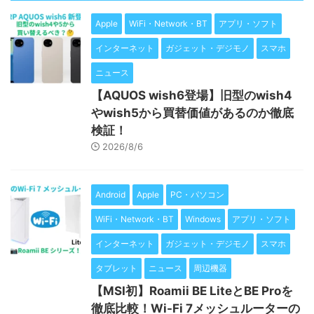
Apple
WiFi・Network・BT
アプリ・ソフト
インターネット
ガジェット・デジモノ
スマホ
ニュース
【AQUOS wish6登場】旧型のwish4
やwish5から買替価値があるのか徹底
検証！
2026/8/6
Android
Apple
PC・パソコン
WiFi・Network・BT
Windows
アプリ・ソフト
インターネット
ガジェット・デジモノ
スマホ
タブレット
ニュース
周辺機器
【MSI初】Roamii BE LiteとBE Proを
徹底比較！Wi-Fi 7メッシュルーターの