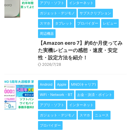
アプリ・ソフト
インターネット
ガジェット・デジモノ
サブスクリプション
スマホ
タブレット
プロバイダー
レビュー
周辺機器
【Amazon eero 7】約6か月使ってみ
た実機レビューの感想・速度・安定
性・設定方法を紹介！
2026/7/28
Android
Apple
MNO(キャリア)
WiFi・Network・BT
お金・決済・ポイント
アプリ・ソフト
インターネット
ガジェット・デジモノ
スマホ
ニュース
プロバイダー