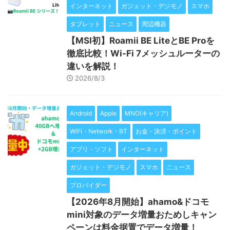
インターネット
ガジェット・デジモノ
スマホ
タブレット
ニュース
周辺機器
【MSI初】Roamii BE LiteとBE Proを
徹底比較！Wi-Fi 7メッシュルーターの
違いを解説！
2026/8/3
Android
Apple
MNO(キャリア)
WiFi・Network・BT
お金・決済・ポイント
アプリ・ソフト
インターネット
ガジェット・デジモノ
スマホ
ニュース
プロバイダー
【2026年8月開始】ahamo&ドコモ
mini対象のデータ増量おためしキャン
ペーンは料金据置でデータ増量！