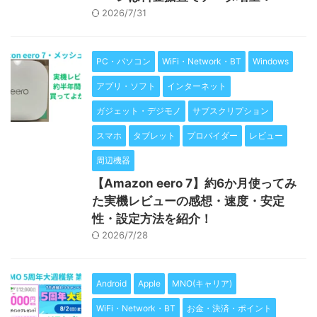
2026/7/31
PC・パソコン
WiFi・Network・BT
Windows
アプリ・ソフト
インターネット
ガジェット・デジモノ
サブスクリプション
スマホ
タブレット
プロバイダー
レビュー
周辺機器
【Amazon eero 7】約6か月使ってみ
た実機レビューの感想・速度・安定
性・設定方法を紹介！
2026/7/28
Android
Apple
MNO(キャリア)
WiFi・Network・BT
お金・決済・ポイント