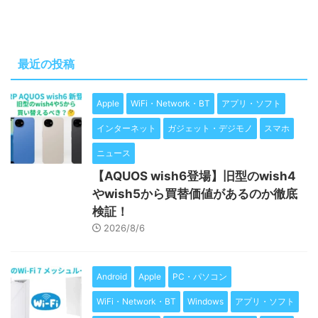
最近の投稿
Apple
WiFi・Network・BT
アプリ・ソフト
インターネット
ガジェット・デジモノ
スマホ
ニュース
【AQUOS wish6登場】旧型のwish4
やwish5から買替価値があるのか徹底
検証！
2026/8/6
Android
Apple
PC・パソコン
WiFi・Network・BT
Windows
アプリ・ソフト