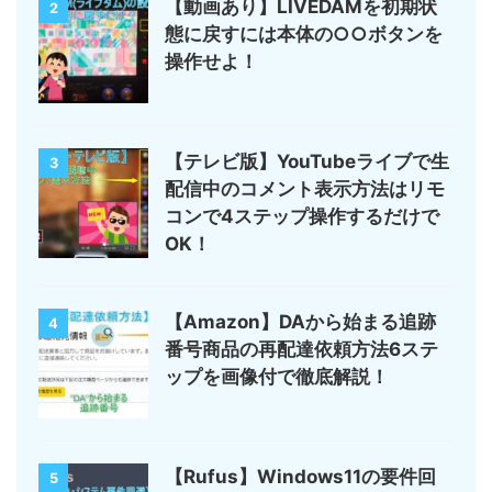
【動画あり】LIVEDAMを初期状
2
態に戻すには本体の○○ボタンを
操作せよ！
【テレビ版】YouTubeライブで生
3
配信中のコメント表示方法はリモ
コンで4ステップ操作するだけで
OK！
【Amazon】DAから始まる追跡
4
番号商品の再配達依頼方法6ステ
ップを画像付で徹底解説！
【Rufus】Windows11の要件回
5