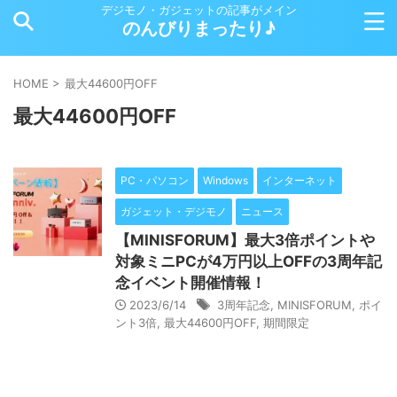
デジモノ・ガジェットの記事がメイン
のんびりまったり♪
HOME
>
最大44600円OFF
最大44600円OFF
PC・パソコン
Windows
インターネット
ガジェット・デジモノ
ニュース
【MINISFORUM】最大3倍ポイントや
対象ミニPCが4万円以上OFFの3周年記
念イベント開催情報！
2023/6/14
3周年記念
,
MINISFORUM
,
ポイ
ント3倍
,
最大44600円OFF
,
期間限定