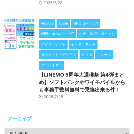
2026/7/28
Android
Apple
MNO(キャリア)
WiFi・Network・BT
お金・決済・ポイント
アプリ・ソフト
インターネット
ガジェット・デジモノ
スマホ
ニュース
プロバイダー
【LINEMO 5周年大週穫祭 第4弾まと
め】ソフトバンクやワイモバイルから
も事務手数料無料で乗換出来る件！
2026/7/28
アーカイブ