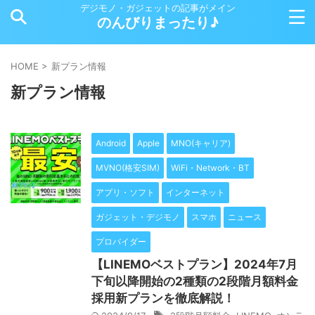
デジモノ・ガジェットの記事がメイン
のんびりまったり♪
HOME
>
新プラン情報
新プラン情報
Android
Apple
MNO(キャリア)
MVNO(格安SIM)
WiFi・Network・BT
アプリ・ソフト
インターネット
ガジェット・デジモノ
スマホ
ニュース
プロバイダー
【LINEMOベストプラン】2024年7月
下旬以降開始の2種類の2段階月額料金
採用新プランを徹底解説！