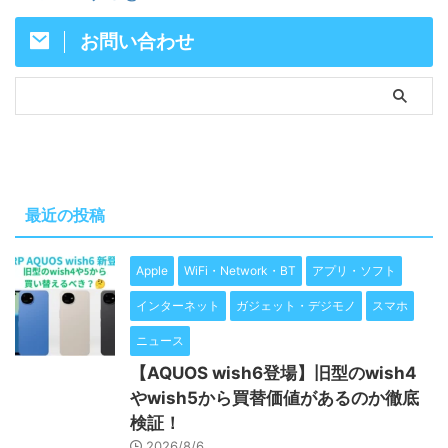
お問い合わせ
最近の投稿
Apple
WiFi・Network・BT
アプリ・ソフト
インターネット
ガジェット・デジモノ
スマホ
ニュース
【AQUOS wish6登場】旧型のwish4
やwish5から買替価値があるのか徹底
検証！
2026/8/6