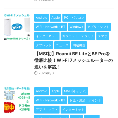
Android
Apple
PC・パソコン
WiFi・Network・BT
Windows
アプリ・ソフト
インターネット
ガジェット・デジモノ
スマホ
タブレット
ニュース
周辺機器
【MSI初】Roamii BE LiteとBE Proを
徹底比較！Wi-Fi 7メッシュルーターの
違いを解説！
2026/8/3
Android
Apple
MNO(キャリア)
WiFi・Network・BT
お金・決済・ポイント
アプリ・ソフト
インターネット