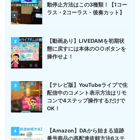
動停止方法はこの3種類！【1コー
ラス・2コーラス・後奏カット】
【動画あり】LIVEDAMを初期状
2
態に戻すには本体の○○ボタンを
操作せよ！
【テレビ版】YouTubeライブで生
3
配信中のコメント表示方法はリモ
コンで4ステップ操作するだけで
OK！
【Amazon】DAから始まる追跡
4
番号商品の再配達依頼方法6ステ