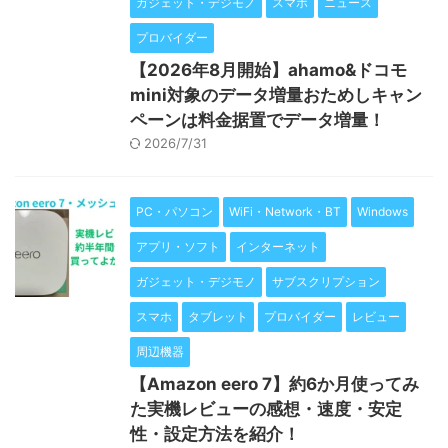
ガジェット・デジモノ
スマホ
ニュース
プロバイダー
【2026年8月開始】ahamo&ドコモ
mini対象のデータ増量おためしキャン
ペーンは料金据置でデータ増量！
2026/7/31
PC・パソコン
WiFi・Network・BT
Windows
アプリ・ソフト
インターネット
ガジェット・デジモノ
サブスクリプション
スマホ
タブレット
プロバイダー
レビュー
周辺機器
【Amazon eero 7】約6か月使ってみ
た実機レビューの感想・速度・安定
性・設定方法を紹介！