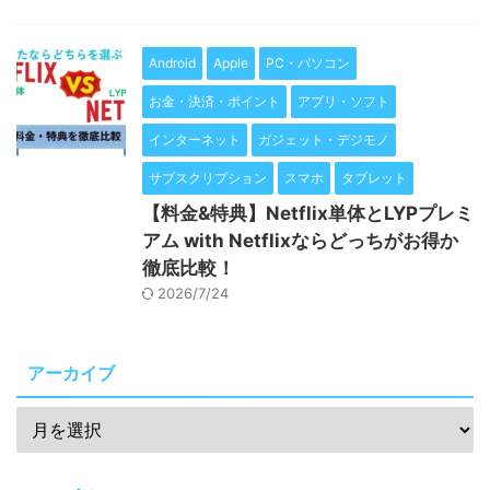
Android
Apple
PC・パソコン
お金・決済・ポイント
アプリ・ソフト
インターネット
ガジェット・デジモノ
サブスクリプション
スマホ
タブレット
【料金&特典】Netflix単体とLYPプレミ
アム with Netflixならどっちがお得か
徹底比較！
2026/7/24
アーカイブ