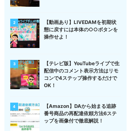
【動画あり】LIVEDAMを初期状
2
態に戻すには本体の○○ボタンを
操作せよ！
【テレビ版】YouTubeライブで生
3
配信中のコメント表示方法はリモ
コンで4ステップ操作するだけで
OK！
【Amazon】DAから始まる追跡
4
番号商品の再配達依頼方法6ステ
ップを画像付で徹底解説！