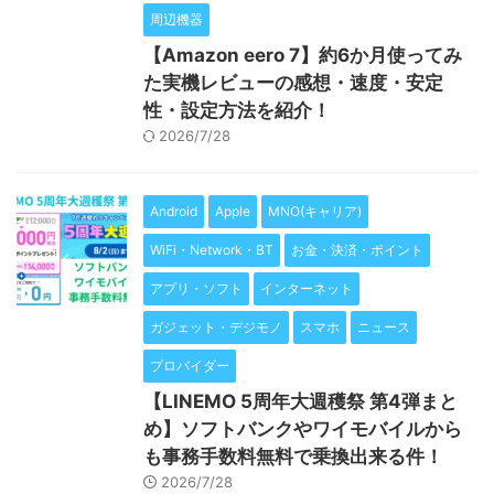
周辺機器
【Amazon eero 7】約6か月使ってみ
た実機レビューの感想・速度・安定
性・設定方法を紹介！
2026/7/28
Android
Apple
MNO(キャリア)
WiFi・Network・BT
お金・決済・ポイント
アプリ・ソフト
インターネット
ガジェット・デジモノ
スマホ
ニュース
プロバイダー
【LINEMO 5周年大週穫祭 第4弾まと
め】ソフトバンクやワイモバイルから
も事務手数料無料で乗換出来る件！
2026/7/28