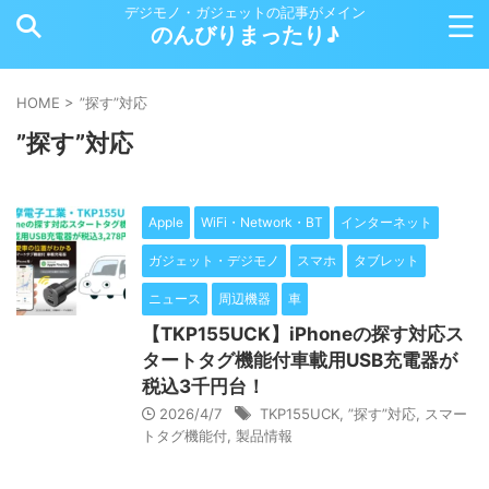
デジモノ・ガジェットの記事がメイン
のんびりまったり♪
HOME
>
”探す”対応
”探す”対応
Apple
WiFi・Network・BT
インターネット
ガジェット・デジモノ
スマホ
タブレット
ニュース
周辺機器
車
【TKP155UCK】iPhoneの探す対応ス
タートタグ機能付車載用USB充電器が
税込3千円台！
2026/4/7
TKP155UCK
,
”探す”対応
,
スマー
トタグ機能付
,
製品情報