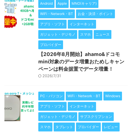
Android
Apple
MNO(キャリア)
WiFi・Network・BT
お金・決済・ポイント
アプリ・ソフト
インターネット
ガジェット・デジモノ
スマホ
ニュース
プロバイダー
【2026年8月開始】ahamo&ドコモ
mini対象のデータ増量おためしキャン
ペーンは料金据置でデータ増量！
2026/7/31
PC・パソコン
WiFi・Network・BT
Windows
アプリ・ソフト
インターネット
ガジェット・デジモノ
サブスクリプション
スマホ
タブレット
プロバイダー
レビュー