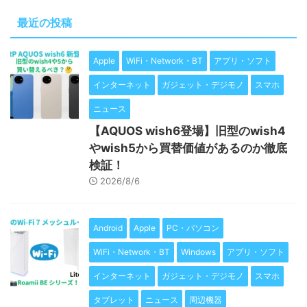
最近の投稿
Apple
WiFi・Network・BT
アプリ・ソフト
インターネット
ガジェット・デジモノ
スマホ
ニュース
【AQUOS wish6登場】旧型のwish4
やwish5から買替価値があるのか徹底
検証！
2026/8/6
Android
Apple
PC・パソコン
WiFi・Network・BT
Windows
アプリ・ソフト
インターネット
ガジェット・デジモノ
スマホ
タブレット
ニュース
周辺機器