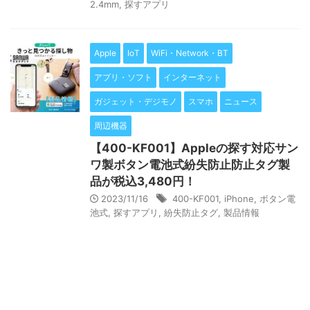
2.4mm
,
探すアプリ
Apple
IoT
WiFi・Network・BT
アプリ・ソフト
インターネット
ガジェット・デジモノ
スマホ
ニュース
周辺機器
【400-KF001】Appleの探す対応サン
ワ製ボタン電池式紛失防止防止タグ製
品が税込3,480円！
2023/11/16
400-KF001
,
iPhone
,
ボタン電
池式
,
探すアプリ
,
紛失防止タグ
,
製品情報