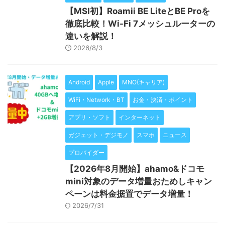
【MSI初】Roamii BE LiteとBE Proを
徹底比較！Wi-Fi 7メッシュルーターの
違いを解説！
2026/8/3
Android
Apple
MNO(キャリア)
WiFi・Network・BT
お金・決済・ポイント
アプリ・ソフト
インターネット
ガジェット・デジモノ
スマホ
ニュース
プロバイダー
【2026年8月開始】ahamo&ドコモ
mini対象のデータ増量おためしキャン
ペーンは料金据置でデータ増量！
2026/7/31