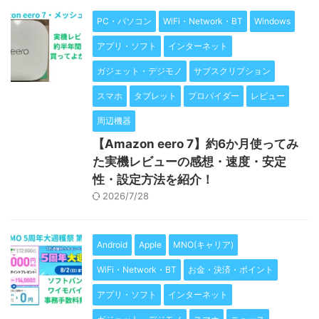
PC・パソコン
WiFi・Network・BT
Windows
アプリ・ソフト
インターネット
ガジェット・デジモノ
サブスクリプション
スマホ
タブレット
プロバイダー
レビュー
周辺機器
【Amazon eero 7】約6か月使ってみ
た実機レビューの感想・速度・安定
性・設定方法を紹介！
2026/7/28
Android
Apple
MNO(キャリア)
WiFi・Network・BT
お金・決済・ポイント
アプリ・ソフト
インターネット