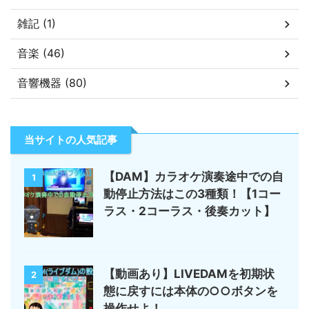
雑記 (1)
音楽 (46)
音響機器 (80)
当サイトの人気記事
【DAM】カラオケ演奏途中での自
1
動停止方法はこの3種類！【1コー
ラス・2コーラス・後奏カット】
【動画あり】LIVEDAMを初期状
2
態に戻すには本体の○○ボタンを
操作せよ！