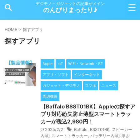
デジモノ・ガジェットの記事がメイン
のんびりまったり♪
HOME
>
探すアプリ
探すアプリ
Apple
IoT
WiFi・Network・BT
アプリ・ソフト
インターネット
ガジェット・デジモノ
スマホ
ニュース
周辺機器
【Baffalo BSST01BK】Appleの探すア
プリ対応紛失防止薄型スマートトラッ
カーが税込2,980円！
2025/2/2
Baffalo
,
BSST01BK
,
スピーカー
内蔵
,
スマートトラッカー
,
バッテリー内蔵
,
厚さ